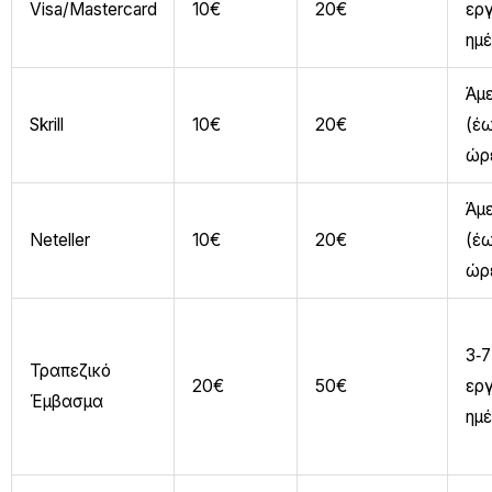
Visa/Mastercard
10€
20€
ερ
ημ
Άμ
Skrill
10€
20€
(έ
ώρ
Άμ
Neteller
10€
20€
(έ
ώρ
3‑7
Τραπεζικό
20€
50€
ερ
Έμβασμα
ημ