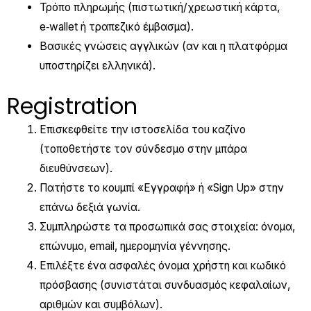
Τρόπο πληρωμής (πιστωτική/χρεωστική κάρτα,
e‑wallet ή τραπεζικό έμβασμα).
Βασικές γνώσεις αγγλικών (αν και η πλατφόρμα
υποστηρίζει ελληνικά).
Registration
Επισκεφθείτε την ιστοσελίδα του καζίνο
(τοποθετήστε τον σύνδεσμο στην μπάρα
διευθύνσεων).
Πατήστε το κουμπί «Εγγραφή» ή «Sign Up» στην
επάνω δεξιά γωνία.
Συμπληρώστε τα προσωπικά σας στοιχεία: όνομα,
επώνυμο, email, ημερομηνία γέννησης.
Επιλέξτε ένα ασφαλές όνομα χρήστη και κωδικό
πρόσβασης (συνιστάται συνδυασμός κεφαλαίων,
αριθμών και συμβόλων).