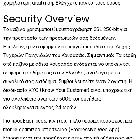
χαμηλότερη απαίτηση. Ελέγχετε πάντα τους όρους.
Security Overview
Το καζίνο χρησιμοποιεί κρυπτογράφηση SSL 256‑bit για
την προστασία των προσωπικών σας δεδομένων.
Επιπλέον, η πλατφόρμα λειτουργεί υπό άδεια της Αρχής
Τυχερών Παιχνιδιών του Κουρασάο.
Σημαντικό:
Τα κέρδη
από καζίνο με άδεια Κουρασάο ενδέχεται να υπόκεινται
σε φόρο εισοδήματος στην Ελλάδα, ανάλογα με το
συνολικό σας εισόδημα. Συμβουλευτείτε έναν λογιστή. Η
διαδικασία KYC (Know Your Customer) είναι υποχρεωτική
για αναλήψεις άνω των 500€ και συνήθως
ολοκληρώνεται εντός 24 ωρών.
Για πρόσβαση μέσω κινητού, η πλατφόρμα προσφέρει μια
mobile‑optimized ιστοσελίδα (Progressive Web App).
Μπορείτε να την προσθέσετε στην αρχική οθόνη σας για