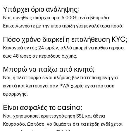
Υπάρχει όριο ανάληψης;
Ναι, συνήθως υπάρχει όριο 5.000€ ανά εβδομάδα.
Επικοινωνήστε με την υποστήριξη για μεγαλύτερα ποσά.
Πόσο χρόνο διαρκεί η επαλήθευση KYC;
Κανονικά εντός 24 ωρών, αλλά μπορεί να καθυστερήσει
έως 48 ώρες σε περιόδους αιχμής.
Μπορώ να παίξω από κινητό;
Ναι, η πλατφόρμα είναι πλήρως βελτιστοποιημένη για
κινητά και λειτουργεί σαν PWA χωρίς εγκατάσταση
εφαρμογής.
Είναι ασφαλές το casino;
Ναι, χρησιμοποιεί κρυπτογράφηση SSL και άδεια
Κουρασάο. Ωστόσο, να θυμάστε ότι τα κέρδη ενδέχεται