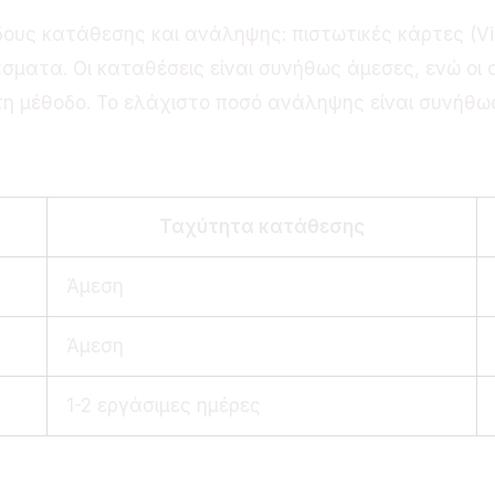
δους κατάθεσης και ανάληψης: πιστωτικές κάρτες (Vi
εμβάσματα. Οι καταθέσεις είναι συνήθως άμεσες, ενώ ο
τη μέθοδο. Το ελάχιστο ποσό ανάληψης είναι συνήθω
Ταχύτητα κατάθεσης
Άμεση
Άμεση
1-2 εργάσιμες ημέρες
ροβλημάτων