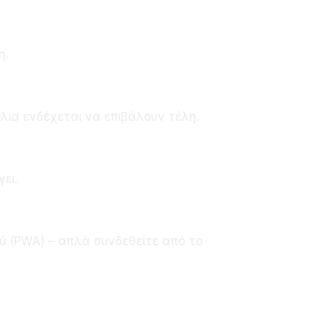
η.
λια ενδέχεται να επιβάλουν τέλη.
ει.
ού (PWA) – απλά συνδεθείτε από το