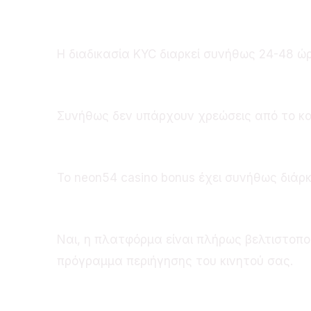
Πόσο χρόνο διαρκεί η ε
Η διαδικασία KYC διαρκεί συνήθως 24-48 ώ
Ισχύουν χρεώσεις για τις
Συνήθως δεν υπάρχουν χρεώσεις από το κα
Πόσος χρόνος ισχύει το 
Το neon54 casino bonus έχει συνήθως διάρκ
Μπορώ να παίξω σε κινη
Ναι, η πλατφόρμα είναι πλήρως βελτιστοπο
πρόγραμμα περιήγησης του κινητού σας.
Υπάρχει πρόγραμμα επιβρ