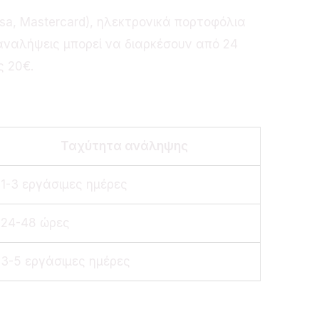
sa, Mastercard), ηλεκτρονικά πορτοφόλια
ι αναλήψεις μπορεί να διαρκέσουν από 24
ς 20€.
Ταχύτητα ανάληψης
1-3 εργάσιμες ημέρες
24-48 ώρες
3-5 εργάσιμες ημέρες