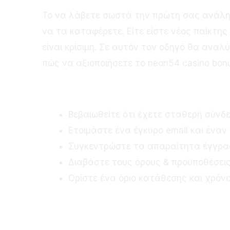
Το να λάβετε σωστά την πρώτη σας ανάληψ
να τα καταφέρετε. Είτε είστε νέος παίκτης 
είναι κρίσιμη. Σε αυτόν τον οδηγό θα ανα
πώς να αξιοποιήσετε το neon54 casino bon
Προετοιμασία
Βεβαιωθείτε ότι έχετε σταθερή σύνδ
Ετοιμάστε ένα έγκυρο email και ένα
Συγκεντρώστε τα απαραίτητα έγγραφα
Διαβάστε τους όρους & προϋποθέσεις
Ορίστε ένα όριο κατάθεσης και χρόνο
Εγγραφή