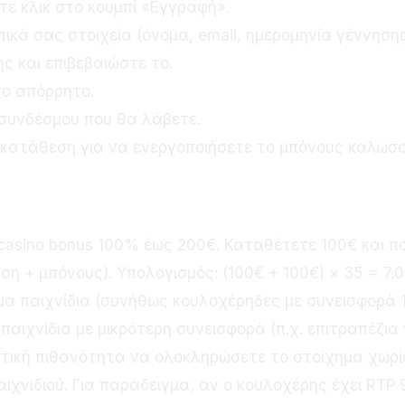
τε κλικ στο κουμπί «Εγγραφή».
κά σας στοιχεία (όνομα, email, ημερομηνία γέννησης
ς και επιβεβαιώστε το.
το απόρρητο.
 συνδέσμου που θα λάβετε.
 κατάθεση για να ενεργοποιήσετε το μπόνους καλωσ
απαιτήσεις στοιχηματισμ
casino bonus 100% έως 200€. Καταθέτετε 100€ και π
η + μπόνους). Υπολογισμός: (100€ + 100€) × 35 = 7.0
ιμα παιχνίδια (συνήθως κουλοχέρηδες με συνεισφορά
παιχνίδια με μικρότερη συνεισφορά (π.χ. επιτραπέζια
τική πιθανότητα να ολοκληρώσετε το στοίχημα χωρίς
ιχνιδιού. Για παράδειγμα, αν ο κουλοχέρης έχει RTP