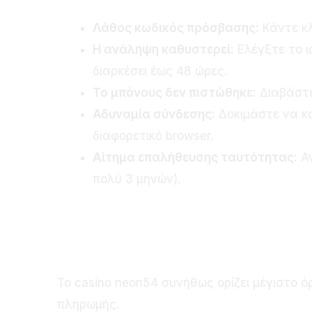
Λάθος κωδικός πρόσβασης:
Κάντε κλ
Η ανάληψη καθυστερεί:
Ελέγξτε το ι
διαρκέσει έως 48 ώρες.
Το μπόνους δεν πιστώθηκε:
Διαβάστε
Αδυναμία σύνδεσης:
Δοκιμάστε να κ
διαφορετικό browser.
Αίτημα επαλήθευσης ταυτότητας:
Αν
πολύ 3 μηνών).
Ερωτήσεις παικτών
Ποιο είναι το όριο ανάλη
Το casino neon54 συνήθως ορίζει μέγιστο 
πληρωμής.