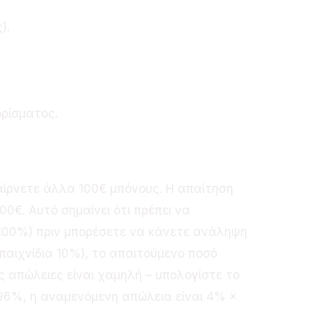
).
ορίσματος.
ού
αίρνετε άλλα 100€ μπόνους. Η απαίτηση
00€. Αυτό σημαίνει ότι πρέπει να
 100%) πριν μπορέσετε να κάνετε ανάληψη
 παιχνίδια 10%), το απαιτούμενο ποσό
 απώλειες είναι χαμηλή – υπολογίστε το
 96%, η αναμενόμενη απώλεια είναι 4% ×