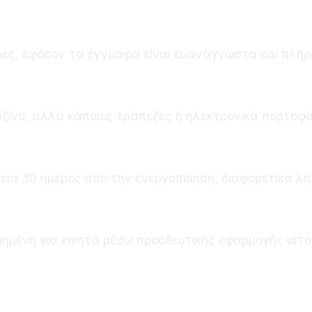
παλήθευση KYC;
ρες, εφόσον τα έγγραφα είναι ευανάγνωστα και πλήρ
 αναλήψεις;
ζίνο, αλλά κάποιες τράπεζες ή ηλεκτρονικά πορτοφό
μπόνους καλωσορίσματος;
εια 30 ημέρες από την ενεργοποίηση, διαφορετικά λήγ
τό;
ιημένη για κινητά μέσω προοδευτικής εφαρμογής ιστ
άβευσης για συχνούς παίκτες;