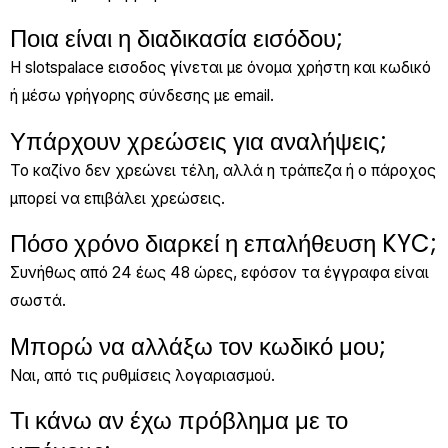
Ποια είναι η διαδικασία εισόδου;
Η slotspalace εισοδος γίνεται με όνομα χρήστη και κωδικό
ή μέσω γρήγορης σύνδεσης με email.
Υπάρχουν χρεώσεις για αναλήψεις;
Το καζίνο δεν χρεώνει τέλη, αλλά η τράπεζα ή ο πάροχος
μπορεί να επιβάλει χρεώσεις.
Πόσο χρόνο διαρκεί η επαλήθευση KYC;
Συνήθως από 24 έως 48 ώρες, εφόσον τα έγγραφα είναι
σωστά.
Μπορώ να αλλάξω τον κωδικό μου;
Ναι, από τις ρυθμίσεις λογαριασμού.
Τι κάνω αν έχω πρόβλημα με το