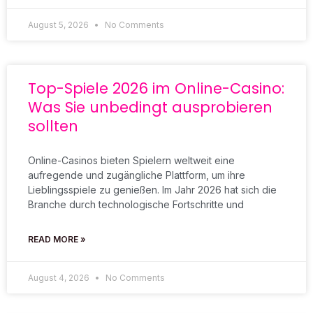
August 5, 2026
No Comments
Top-Spiele 2026 im Online-Casino:
Was Sie unbedingt ausprobieren
sollten
Online-Casinos bieten Spielern weltweit eine
aufregende und zugängliche Plattform, um ihre
Lieblingsspiele zu genießen. Im Jahr 2026 hat sich die
Branche durch technologische Fortschritte und
READ MORE »
August 4, 2026
No Comments