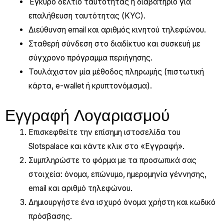
Έγκυρο δελτίο ταυτότητας ή διαβατήριο για
επαλήθευση ταυτότητας (KYC).
Διεύθυνση email και αριθμός κινητού τηλεφώνου.
Σταθερή σύνδεση στο διαδίκτυο και συσκευή με
σύγχρονο πρόγραμμα περιήγησης.
Τουλάχιστον μία μέθοδος πληρωμής (πιστωτική
κάρτα, e-wallet ή κρυπτονόμισμα).
Εγγραφή Λογαριασμού
Επισκεφθείτε την επίσημη ιστοσελίδα του
Slotspalace και κάντε κλικ στο «Εγγραφή».
Συμπληρώστε το φόρμα με τα προσωπικά σας
στοιχεία: όνομα, επώνυμο, ημερομηνία γέννησης,
email και αριθμό τηλεφώνου.
Δημιουργήστε ένα ισχυρό όνομα χρήστη και κωδικό
πρόσβασης.