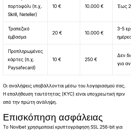
πορτοφόλι (π.χ.
10 €
10.000 €
Έως 2
Skrill, Neteller)
Τραπεζικό
3-5 ε
20 €
10.000 €
έμβασμα
ημέρε
Προπληρωμένες
Δεν δι
κάρτες (π.χ.
10 €
250 €
για α
Paysafecard)
Οι αναλήψεις υποβάλλονται μέσω του λογαριασμού σας.
Η επαλήθευση ταυτότητας (KYC) είναι υποχρεωτική πριν
από την πρώτη ανάληψη.
Επισκόπηση ασφάλειας
Το Novibet χρησιμοποιεί κρυπτογράφηση SSL 256-bit για