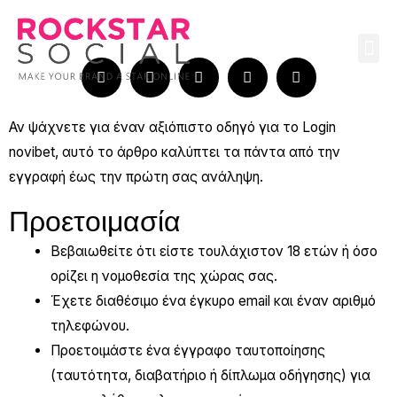
Skip
to
Me
content
Αν ψάχνετε για έναν αξιόπιστο οδηγό για το
Login
novibet
, αυτό το άρθρο καλύπτει τα πάντα από την
εγγραφή έως την πρώτη σας ανάληψη.
Προετοιμασία
Βεβαιωθείτε ότι είστε τουλάχιστον 18 ετών ή όσο
ορίζει η νομοθεσία της χώρας σας.
Έχετε διαθέσιμο ένα έγκυρο email και έναν αριθμό
τηλεφώνου.
Προετοιμάστε ένα έγγραφο ταυτοποίησης
(ταυτότητα, διαβατήριο ή δίπλωμα οδήγησης) για