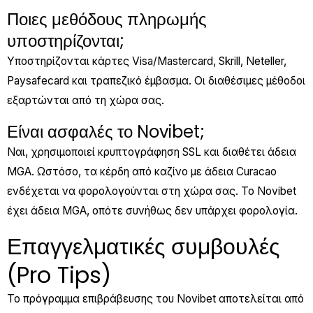
Ποιες μεθόδους πληρωμής
υποστηρίζονται;
Υποστηρίζονται κάρτες Visa/Mastercard, Skrill, Neteller,
Paysafecard και τραπεζικό έμβασμα. Οι διαθέσιμες μέθοδοι
εξαρτώνται από τη χώρα σας.
Είναι ασφαλές το Novibet;
Ναι, χρησιμοποιεί κρυπτογράφηση SSL και διαθέτει άδεια
MGA. Ωστόσο, τα κέρδη από καζίνο με άδεια Curacao
ενδέχεται να φορολογούνται στη χώρα σας. Το Novibet
έχει άδεια MGA, οπότε συνήθως δεν υπάρχει φορολογία.
Επαγγελματικές συμβουλές
(Pro Tips)
Το πρόγραμμα επιβράβευσης του Novibet αποτελείται από