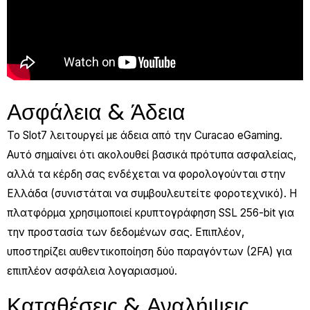
Ασφάλεια & Άδεια
Το Slot7 λειτουργεί με άδεια από την Curacao eGaming.
Αυτό σημαίνει ότι ακολουθεί βασικά πρότυπα ασφαλείας,
αλλά τα κέρδη σας ενδέχεται να φορολογούνται στην
Ελλάδα (συνιστάται να συμβουλευτείτε φοροτεχνικό). Η
πλατφόρμα χρησιμοποιεί κρυπτογράφηση SSL 256-bit για
την προστασία των δεδομένων σας. Επιπλέον,
υποστηρίζει αυθεντικοποίηση δύο παραγόντων (2FA) για
επιπλέον ασφάλεια λογαριασμού.
Καταθέσεις & Αναλήψεις