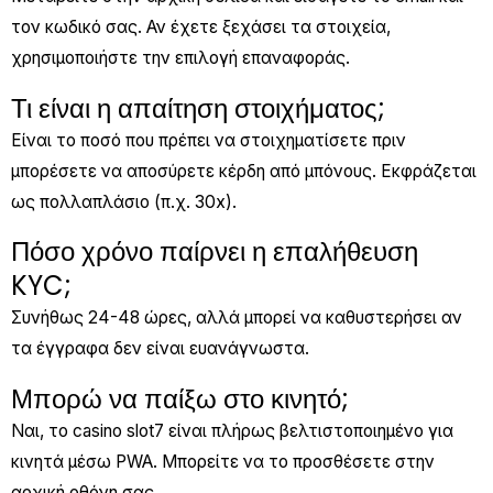
τον κωδικό σας. Αν έχετε ξεχάσει τα στοιχεία,
χρησιμοποιήστε την επιλογή επαναφοράς.
Τι είναι η απαίτηση στοιχήματος;
Είναι το ποσό που πρέπει να στοιχηματίσετε πριν
μπορέσετε να αποσύρετε κέρδη από μπόνους. Εκφράζεται
ως πολλαπλάσιο (π.χ. 30x).
Πόσο χρόνο παίρνει η επαλήθευση
KYC;
Συνήθως 24-48 ώρες, αλλά μπορεί να καθυστερήσει αν
τα έγγραφα δεν είναι ευανάγνωστα.
Μπορώ να παίξω στο κινητό;
Ναι, το casino slot7 είναι πλήρως βελτιστοποιημένο για
κινητά μέσω PWA. Μπορείτε να το προσθέσετε στην
αρχική οθόνη σας.