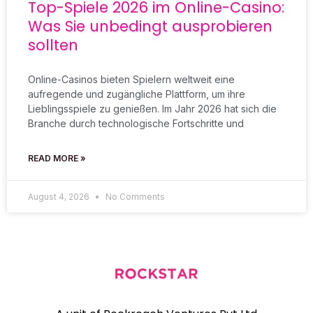
Top-Spiele 2026 im Online-Casino:
Was Sie unbedingt ausprobieren
sollten
Online-Casinos bieten Spielern weltweit eine
aufregende und zugängliche Plattform, um ihre
Lieblingsspiele zu genießen. Im Jahr 2026 hat sich die
Branche durch technologische Fortschritte und
READ MORE »
August 4, 2026
No Comments