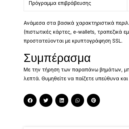
Πρόγραμμα επιβράβευσης
Ανάμεσα στα βασικά χαρακτηριστικά περι
(πιστωτικές κάρτες, e-wallets, τραπεζικά
προστατεύονται με κρυπτογράφηση SSL.
Συμπέρασμα
Με την τήρηση των παραπάνω βημάτων, μπορ
λεπτά. Θυμηθείτε να παίζετε υπεύθυνα και