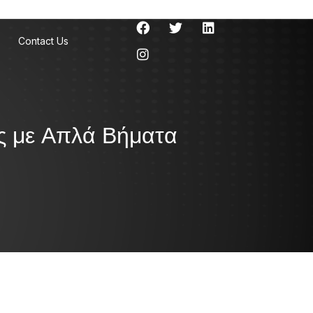
F
I
T
L
a
n
w
i
Contact Us
c
s
i
n
e
t
t
k
b
a
t
e
o
g
e
d
o
r
r
i
k
a
n
m
ς με Απλά Βήματα