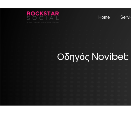
Skip
to
Home
Serv
content
Οδηγός Novibet: