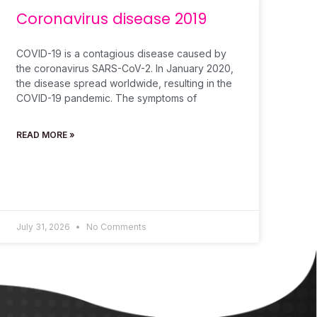
Coronavirus disease 2019
COVID-19 is a contagious disease caused by
the coronavirus SARS-CoV-2. In January 2020,
the disease spread worldwide, resulting in the
COVID-19 pandemic. The symptoms of
READ MORE »
July 31, 2026
No Comments