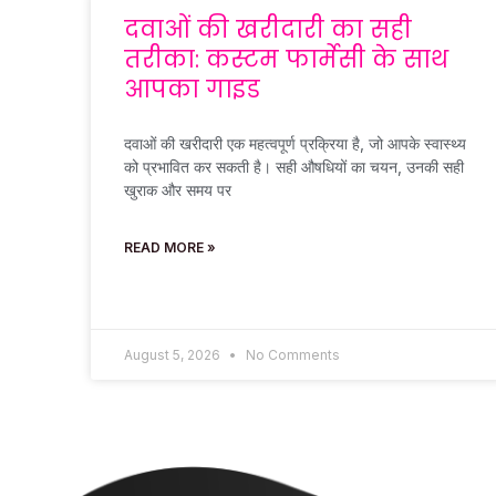
दवाओं की खरीदारी का सही
तरीका: कस्टम फार्मेसी के साथ
आपका गाइड
दवाओं की खरीदारी एक महत्वपूर्ण प्रक्रिया है, जो आपके स्वास्थ्य
को प्रभावित कर सकती है। सही औषधियों का चयन, उनकी सही
खुराक और समय पर
READ MORE »
August 5, 2026
No Comments