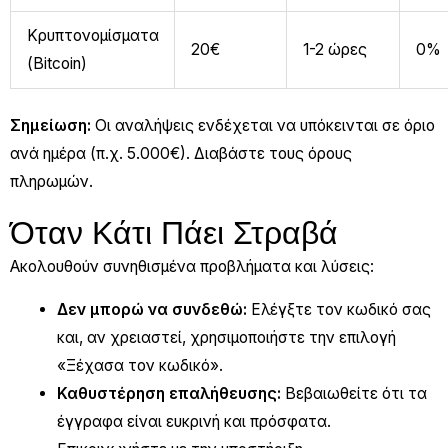
Κρυπτονομίσματα
20€
1-2 ώρες
0%
(Bitcoin)
Σημείωση:
Οι αναλήψεις ενδέχεται να υπόκεινται σε όριο
ανά ημέρα (π.χ. 5.000€). Διαβάστε τους όρους
πληρωμών.
Όταν Κάτι Πάει Στραβά
Ακολουθούν συνηθισμένα προβλήματα και λύσεις:
Δεν μπορώ να συνδεθώ:
Ελέγξτε τον κωδικό σας
και, αν χρειαστεί, χρησιμοποιήστε την επιλογή
«Ξέχασα τον κωδικό».
Καθυστέρηση επαλήθευσης:
Βεβαιωθείτε ότι τα
έγγραφα είναι ευκρινή και πρόσφατα.