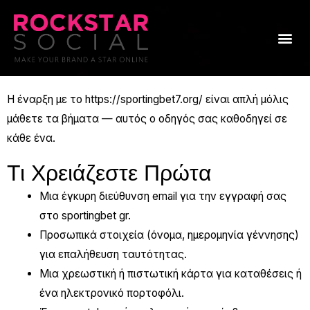
Skip
to
Me
content
Η έναρξη με το
https://sportingbet7.org/
είναι απλή μόλις
μάθετε τα βήματα — αυτός ο οδηγός σας καθοδηγεί σε
κάθε ένα.
Τι Χρειάζεστε Πρώτα
Μια έγκυρη διεύθυνση email για την εγγραφή σας
στο sportingbet gr.
Προσωπικά στοιχεία (όνομα, ημερομηνία γέννησης)
για επαλήθευση ταυτότητας.
Μια χρεωστική ή πιστωτική κάρτα για καταθέσεις ή
ένα ηλεκτρονικό πορτοφόλι.