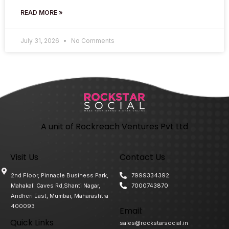
READ MORE »
July 31, 2026
No Comments
A unit of Rockreach Ventures Pvt Ltd
Visit Us
Contact Us
2nd Floor, Pinnacle Business Park,
7999334392
Mahakali Caves Rd,Shanti Nagar,
7000743870
Andheri East, Mumbai, Maharashtra
400093
Email:
Quick Links
sales@rockstarsocial.in