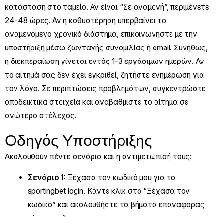
κατάσταση στο ταμείο. Αν είναι “Σε αναμονή”, περιμένετε
24-48 ώρες. Αν η καθυστέρηση υπερβαίνει το
αναμενόμενο χρονικό διάστημα, επικοινωνήστε με την
υποστήριξη μέσω ζωντανής συνομιλίας ή email. Συνήθως,
η διεκπεραίωση γίνεται εντός 1-3 εργάσιμων ημερών. Αν
το αίτημά σας δεν έχει εγκριθεί, ζητήστε ενημέρωση για
τον λόγο. Σε περιπτώσεις προβλημάτων, συγκεντρώστε
αποδεικτικά στοιχεία και αναβαθμίστε το αίτημα σε
ανώτερο στέλεχος.
Οδηγός Υποστήριξης
Ακολουθούν πέντε σενάρια και η αντιμετώπισή τους:
Σενάριο 1:
Ξέχασα τον κωδικό μου για το
sportingbet login. Κάντε κλικ στο “Ξέχασα τον
κωδικό” και ακολουθήστε τα βήματα επαναφοράς