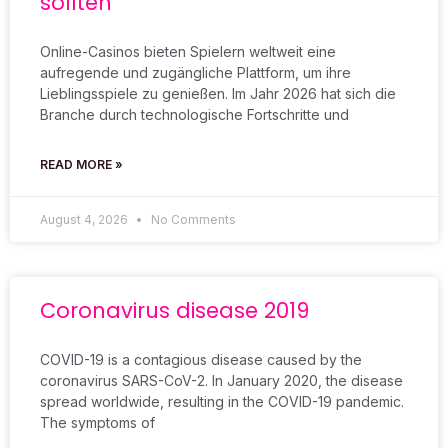
sollten
Online-Casinos bieten Spielern weltweit eine
aufregende und zugängliche Plattform, um ihre
Lieblingsspiele zu genießen. Im Jahr 2026 hat sich die
Branche durch technologische Fortschritte und
READ MORE »
August 4, 2026
No Comments
Coronavirus disease 2019
COVID-19 is a contagious disease caused by the
coronavirus SARS-CoV-2. In January 2020, the disease
spread worldwide, resulting in the COVID-19 pandemic.
The symptoms of