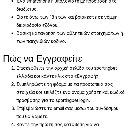
Ένα smartphone ή υπολογιστή με πρόσβαση στο
διαδίκτυο.
Είστε άνω των 18 ετών και βρίσκεστε σε νόμιμη
δικαιοδοσία τζόγου.
Βασική κατανόηση των αθλητικών στοιχημάτων ή
των παιχνιδιών καζίνο.
Πώς να Εγγραφείτε
Επισκεφθείτε την αρχική σελίδα του sportingbet
ελλάδα και κάντε κλικ στο «Εγγραφή».
Συμπληρώστε τη φόρμα με τα προσωπικά σας
στοιχεία και επιλέξτε ένα όνομα χρήστη και κωδικό
πρόσβασης για το sportingbet login.
Επιβεβαιώστε το email σας μέσω του συνδέσμου
που θα λάβετε.
Κάντε την πρώτη σας κατάθεση για να