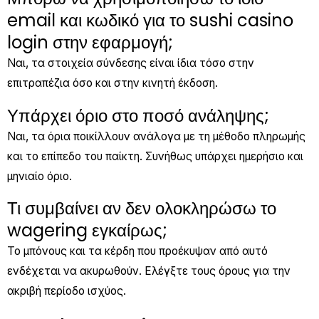
email και κωδικό για το sushi casino
login στην εφαρμογή;
Ναι, τα στοιχεία σύνδεσης είναι ίδια τόσο στην
επιτραπέζια όσο και στην κινητή έκδοση.
Υπάρχει όριο στο ποσό ανάληψης;
Ναι, τα όρια ποικίλλουν ανάλογα με τη μέθοδο πληρωμής
και το επίπεδο του παίκτη. Συνήθως υπάρχει ημερήσιο και
μηνιαίο όριο.
Τι συμβαίνει αν δεν ολοκληρώσω το
wagering εγκαίρως;
Το μπόνους και τα κέρδη που προέκυψαν από αυτό
ενδέχεται να ακυρωθούν. Ελέγξτε τους όρους για την
ακριβή περίοδο ισχύος.