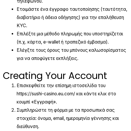
τηλεφώνου.
Ετοιμάστε ένα έγγραφο ταυτοποίησης (ταυτότητα,
διαβατήριο ή άδεια οδήγησης) για την επαλήθευση
KYC.
Επιλέξτε μια μέθοδο πληρωμής που υποστηρίζεται
(π.χ. κάρτα, e-wallet ή τραπεζικό έμβασμα).
Ελέγξτε τους όρους του μπόνους καλωσορίσματος
για να αποφύγετε εκπλήξεις.
Creating Your Account
Επισκεφθείτε την επίσημη ιστοσελίδα του
https://sushi-casino.eu.com/
και κάντε κλικ στο
κουμπί «Εγγραφή».
Συμπληρώστε τη φόρμα με τα προσωπικά σας
στοιχεία: όνομα, email, ημερομηνία γέννησης και
διεύθυνση.