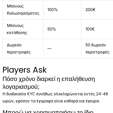
Μπόνους
100%
200€
Καλωσορίσματος
Μπόνους
50%
100€
κατάθεσης
Δωρεάν
50 δωρεάν
—
περιστροφές
περιστροφές
Players Ask
Πόσο χρόνο διαρκεί η επαλήθευση
λογαριασμού;
Η διαδικασία KYC συνήθως ολοκληρώνεται εντός 24-48
ωρών, εφόσον τα έγγραφα είναι καθαρά και έγκυρα.
Μπορώ να χρησιμοποιήσω το ίδιο