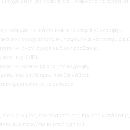
 υποχρεωτική για αναλήψεις. Ετοιμάστε τα έγγραφά 
πλατφόρμας και κάντε κλικ στο κουμπί «Εγγραφή».
κά σας στοιχεία (όνομα, ημερομηνία γέννησης, διεύθ
ήστη και έναν ισχυρό κωδικό πρόσβασης.
 σας (π.χ. EUR).
έσεις και ολοκληρώστε την εγγραφή.
ς μέσω του συνδέσμου που θα λάβετε.
α ενεργοποιήσετε το μπόνους.
υς Καλωσορίσματος
είναι συνήθως ένα ποσοστό της πρώτης κατάθεσης, 
πετε ένα παράδειγμα υπολογισμού.