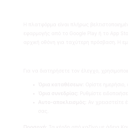
Πρόσβαση από Κινη
Η πλατφόρμα είναι πλήρως βελτιστοποιημέν
εφαρμογής από το Google Play ή το App Sto
αρχική οθόνη για ταχύτερη πρόσβαση. Η εμπ
Συμβουλές Υπεύθυνο
Για να διατηρήσετε τον έλεγχο, χρησιμοποι
Όρια καταθέσεων:
Ορίστε ημερήσιο, 
Όρια συνεδρίας:
Ρυθμίστε ειδοποιήσε
Αυτο-αποκλεισμός:
Αν χρειαστείτε έ
σας.
Προσοχή:
Τα κέρδη από καζίνο με άδεια Κ