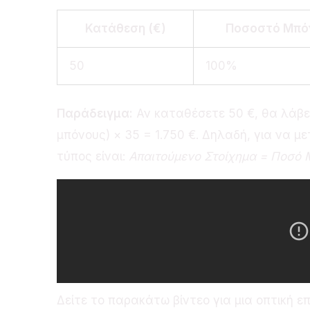
Κατάθεση (€)
Ποσοστό Μπό
50
100%
Παράδειγμα:
Αν καταθέσετε 50 €, θα λάβετ
μπόνους) × 35 = 1.750 €. Δηλαδή, για να μ
τύπος είναι:
Απαιτούμενο Στοίχημα = Ποσό
Δείτε το παρακάτω βίντεο για μια οπτική ε