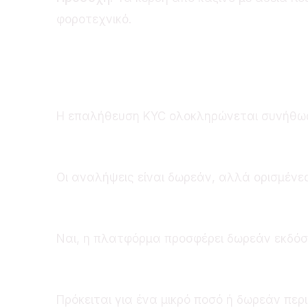
φοροτεχνικό.
Συχνές Ερωτήσεις
Πόσο χρόνο διαρκεί η επ
Η επαλήθευση KYC ολοκληρώνεται συνήθως
Υπάρχει χρέωση για αναλ
Οι αναλήψεις είναι δωρεάν, αλλά ορισμένε
Μπορώ να παίξω δωρεάν 
Ναι, η πλατφόρμα προσφέρει δωρεάν εκδόσε
Τι είναι το μπόνους χωρί
Πρόκειται για ένα μικρό ποσό ή δωρεάν πε