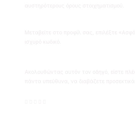
αυστηρότερους όρους στοιχηματισμού.
Πώς μπορώ να αλλάξω τ
Μεταβείτε στο προφίλ σας, επιλέξτε «Ασφά
ισχυρό κωδικό.
Συμπέρασμα
Ακολουθώντας αυτόν τον οδηγό, είστε πλέον
πάντα υπεύθυνα, να διαβάζετε προσεκτικά 
Coronavirus disease
2019