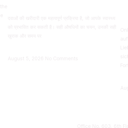
साथ आपका गाइड
u
 the
he
s
दवाओं की खरीदारी एक महत्वपूर्ण प्रक्रिया है, जो आपके स्वास्थ्य
को प्रभावित कर सकती है। सही औषधियों का चयन, उनकी सही
Onl
खुराक और समय पर
auf
Lie
Read More »
sic
August 5, 2026
No Comments
For
Re
Au
Visit Us
Ventures
Office No. 603, 6th Fl