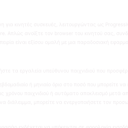
τό & Browser
η για κινητές συσκευές, λειτουργώντας ως Progressi
re. Απλώς ανοίξτε τον browser του κινητού σας, συν
ειρία είναι εξίσου ομαλή με μια παραδοσιακή εφαρμο
υ Παιχνιδιού
ήστε τα εργαλεία υπεύθυνου παιχνιδιού που προσφέρε
εβδομαδιαίο ή μηνιαίο όριο στο ποσό που μπορείτε να
ις χρόνου παιχνιδιού ή αυτόματο αποκλεισμό μετά απ
να διάλειμμα, μπορείτε να ενεργοποιήσετε τον προσ
ουρασάο ενδέχεται να υπόκεινται σε φορολογία εισο