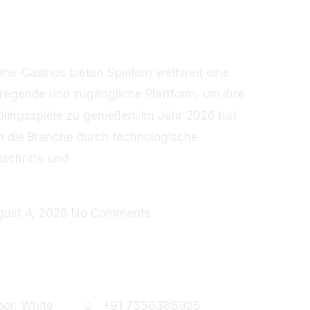
nbedingt ausprobieren
ollten
ine-Casinos bieten Spielern weltweit eine
regende und zugängliche Plattform, um ihre
blingsspiele zu genießen. Im Jahr 2026 hat
h die Branche durch technologische
tschritte und
ad More »
gust 4, 2026
No Comments
Contact Us
oor, White
+91 7350386925