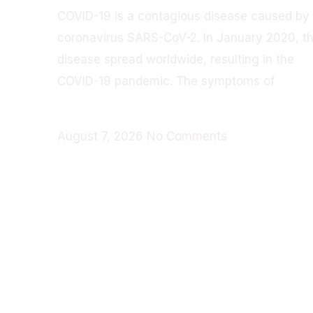
COVID-19 is a contagious disease caused by
coronavirus SARS-CoV-2. In January 2020, t
disease spread worldwide, resulting in the
COVID-19 pandemic. The symptoms of
Read More »
August 7, 2026
No Comments
A unit of Rockreach 