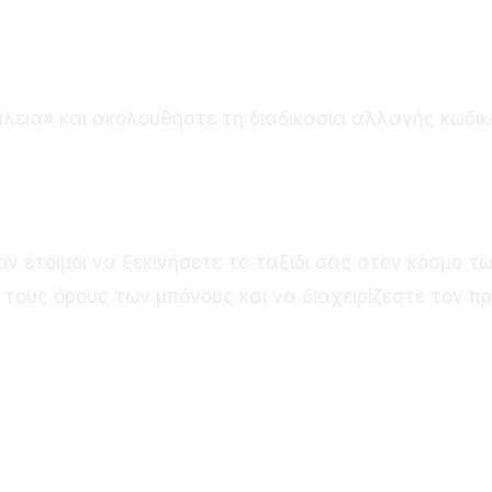
ον κωδικό πρόσβασης;
λεια» και ακολουθήστε τη διαδικασία αλλαγής κωδικο
 έτοιμοι να ξεκινήσετε το ταξίδι σας στον κόσμο των
τους όρους των μπόνους και να διαχειρίζεστε τον π
दवाओं की खरीदारी का सही
T
तरीका: कस्टम फार्मेसी के
O