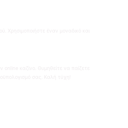
ύ. Χρησιμοποιήστε έναν μοναδικό και
 online καζίνο. Θυμηθείτε να παίζετε
ροϋπολογισμό σας. Καλή τύχη!
op-Spiele 2026 im
nline-Casino: Was Sie