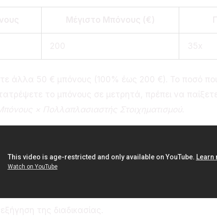
νους
Μέγιστο Μπόνους (€)
200
35x
ε άλλα 50 € μπόνους (100% έως 200 €). Το ποσό που 
ετατρέψετε το μπόνους σε μετρητά, πρέπει να παίξετε 
 Μπόνους × Πολλαπλασιαστής Στοιχηματισμού
.
πεξήγηση της διαδικασίας.