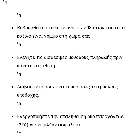
\n
\n
Βεβαιωθείτε ότι είστε άνω των 18 ετών και ότι το
καζίνο είναι νόμιμο στη χώρα σας.
\n
Ελέγξτε τις διαθέσιμες μεθόδους πληρωμής πριν
κάνετε κατάθεση.
\n
Διαβάστε προσεκτικά τους όρους του μπόνους
υποδοχής.
\n
Ενεργοποιήστε την επαλήθευση δύο παραγόντων
(2FA) για επιπλέον ασφάλεια.