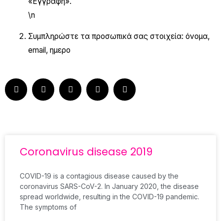
«Εγγραφή».
\n
Συμπληρώστε τα προσωπικά σας στοιχεία: όνομα,
email, ημερο
Coronavirus disease 2019
COVID-19 is a contagious disease caused by the
coronavirus SARS-CoV-2. In January 2020, the disease
spread worldwide, resulting in the COVID-19 pandemic.
The symptoms of