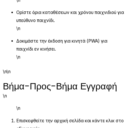
\n
Ορίστε όρια καταθέσεων και χρόνου παιχνιδιού για
υπεύθυνο παιχνίδι.
\n
Δοκιμάστε την έκδοση για κινητά (PWA) για
παιχνίδι εν κινήσει.
\n
\n\n
Βήμα-Προς-Βήμα Εγγραφή
\n
\n
Επισκεφθείτε την αρχική σελίδα και κάντε κλικ στο