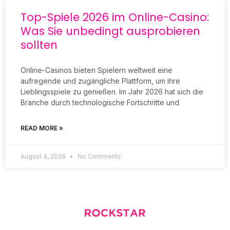
Top-Spiele 2026 im Online-Casino:
Was Sie unbedingt ausprobieren
sollten
Online-Casinos bieten Spielern weltweit eine
aufregende und zugängliche Plattform, um ihre
Lieblingsspiele zu genießen. Im Jahr 2026 hat sich die
Branche durch technologische Fortschritte und
READ MORE »
August 4, 2026
No Comments