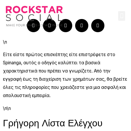
Skip
to
Me
content
\n
Είτε είστε πρώτος επισκέπτης είτε επιστρέφετε στο
Spinanga
, αυτός ο οδηγός καλύπτει τα βασικά
χαρακτηριστικά που πρέπει να γνωρίζετε. Από την
εγγραφή έως τη διαχείριση των χρημάτων σας, θα βρείτε
όλες τις πληροφορίες που χρειάζεστε για μια ασφαλή και
απολαυστική εμπειρία.
\n\n
Γρήγορη Λίστα Ελέγχου