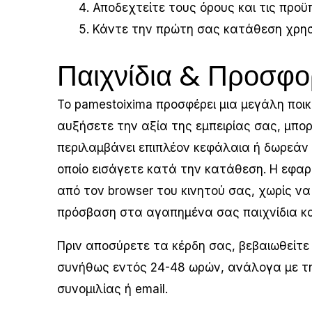
Αποδεχτείτε τους όρους και τις προϋ
Κάντε την πρώτη σας κατάθεση χρησιμ
Παιχνίδια & Προσφο
Το pamestoixima προσφέρει μια μεγάλη ποικ
αυξήσετε την αξία της εμπειρίας σας, μπο
περιλαμβάνει επιπλέον κεφάλαια ή δωρεάν 
οποίο εισάγετε κατά την κατάθεση. Η εφαρμ
από τον browser του κινητού σας, χωρίς 
πρόσβαση στα αγαπημένα σας παιχνίδια και
Πριν αποσύρετε τα κέρδη σας, βεβαιωθείτε
συνήθως εντός 24-48 ωρών, ανάλογα με τη
συνομιλίας ή email.