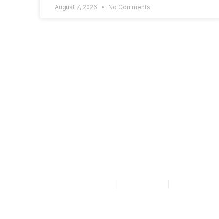
August 7, 2026
No Comments
A unit of Rockreach Ventures Pvt L
Quick Links
Mumbai
|
Bangalore
|
Pune