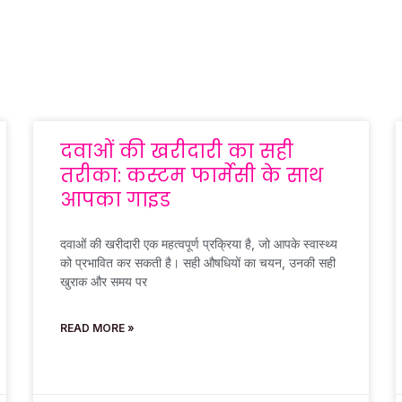
दवाओं की खरीदारी का सही
तरीका: कस्टम फार्मेसी के साथ
आपका गाइड
दवाओं की खरीदारी एक महत्वपूर्ण प्रक्रिया है, जो आपके स्वास्थ्य
को प्रभावित कर सकती है। सही औषधियों का चयन, उनकी सही
खुराक और समय पर
READ MORE »