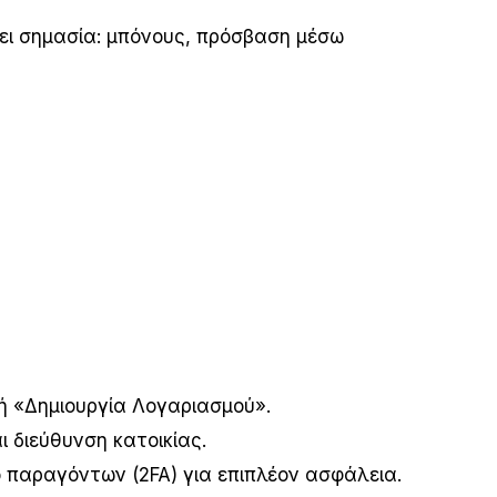
χει σημασία: μπόνους, πρόσβαση μέσω
 ή «Δημιουργία Λογαριασμού».
 διεύθυνση κατοικίας.
 παραγόντων (2FA) για επιπλέον ασφάλεια.