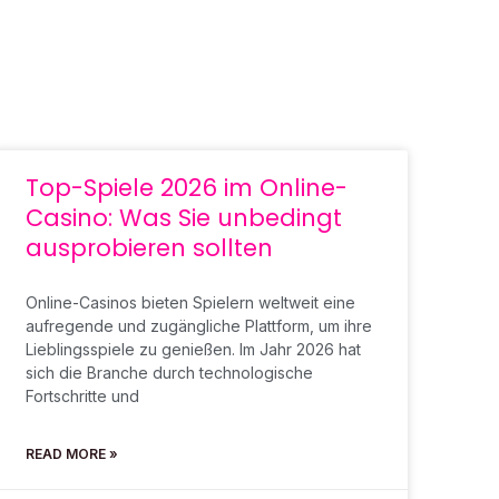
Top-Spiele 2026 im Online-
Casino: Was Sie unbedingt
ausprobieren sollten
Online-Casinos bieten Spielern weltweit eine
aufregende und zugängliche Plattform, um ihre
Lieblingsspiele zu genießen. Im Jahr 2026 hat
sich die Branche durch technologische
Fortschritte und
READ MORE »