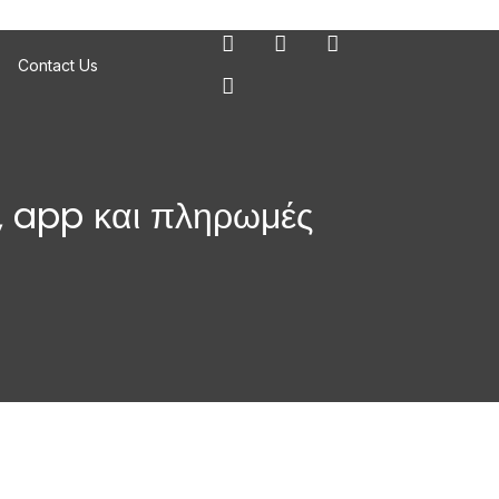
F
I
T
L
a
n
w
i
Contact Us
c
s
i
n
e
t
t
k
b
a
t
e
o
g
e
d
o
r
r
i
k
a
n
m
, app και πληρωμές