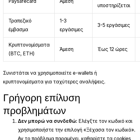
Paysafecard
Άμεση
υποστηρίζεται
Τραπεζικό
1-3
3-5 εργάσιμες
έμβασμα
εργάσιμες
Κρυπτονομίσματα
Άμεση
Έως 12 ώρες
(BTC, ETH)
Συνιστάται να χρησιμοποιείτε e-wallets ή
κρυπτονομίσματα για ταχύτερες αναλήψεις.
Γρήγορη επίλυση
προβλημάτων
Δεν μπορώ να συνδεθώ:
Ελέγξτε τον κωδικό και
χρησιμοποιήστε την επιλογή «Ξέχασα τον κωδικό».
Αν το πρόβλημα παραμένει, καθαρίστε τα cookies