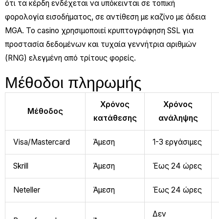
ότι τα κέρδη ενδέχεται να υπόκεινται σε τοπική
φορολογία εισοδήματος, σε αντίθεση με καζίνο με άδεια
ΜGA. Το casino χρησιμοποιεί κρυπτογράφηση SSL για
προστασία δεδομένων και τυχαία γεννήτρια αριθμών
(RNG) ελεγμένη από τρίτους φορείς.
Μέθοδοι πληρωμής
Χρόνος
Χρόνος
Μέθοδος
κατάθεσης
ανάληψης
Visa/Mastercard
Άμεση
1-3 εργάσιμες
Skrill
Άμεση
Έως 24 ώρες
Neteller
Άμεση
Έως 24 ώρες
Δεν