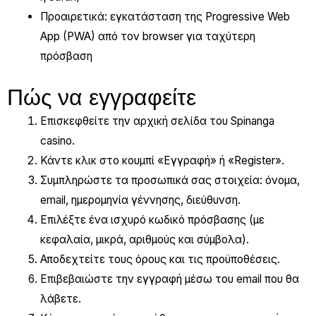
Προαιρετικά: εγκατάσταση της Progressive Web
App (PWA) από τον browser για ταχύτερη
πρόσβαση
Πώς να εγγραφείτε
Επισκεφθείτε την αρχική σελίδα του Spinanga
casino.
Κάντε κλικ στο κουμπί «Εγγραφή» ή «Register».
Συμπληρώστε τα προσωπικά σας στοιχεία: όνομα,
email, ημερομηνία γέννησης, διεύθυνση.
Επιλέξτε ένα ισχυρό κωδικό πρόσβασης (με
κεφαλαία, μικρά, αριθμούς και σύμβολα).
Αποδεχτείτε τους όρους και τις προϋποθέσεις.
Επιβεβαιώστε την εγγραφή μέσω του email που θα
λάβετε.