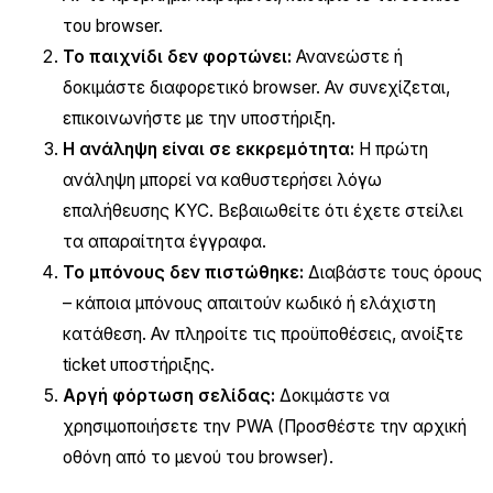
του browser.
Το παιχνίδι δεν φορτώνει:
Ανανεώστε ή
δοκιμάστε διαφορετικό browser. Αν συνεχίζεται,
επικοινωνήστε με την υποστήριξη.
Η ανάληψη είναι σε εκκρεμότητα:
Η πρώτη
ανάληψη μπορεί να καθυστερήσει λόγω
επαλήθευσης KYC. Βεβαιωθείτε ότι έχετε στείλει
τα απαραίτητα έγγραφα.
Το μπόνους δεν πιστώθηκε:
Διαβάστε τους όρους
– κάποια μπόνους απαιτούν κωδικό ή ελάχιστη
κατάθεση. Αν πληροίτε τις προϋποθέσεις, ανοίξτε
ticket υποστήριξης.
Αργή φόρτωση σελίδας:
Δοκιμάστε να
χρησιμοποιήσετε την PWA (Προσθέστε την αρχική
οθόνη από το μενού του browser).