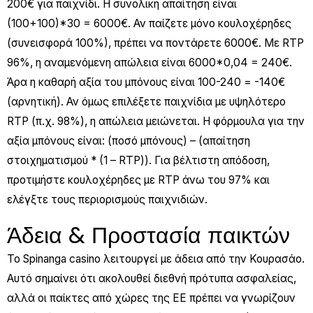
200€ για παιχνίδι. Η συνολική απαίτηση είναι
(100+100)*30 = 6000€. Αν παίζετε μόνο κουλοχέρηδες
(συνεισφορά 100%), πρέπει να ποντάρετε 6000€. Με RTP
96%, η αναμενόμενη απώλεια είναι 6000*0,04 = 240€.
Άρα η καθαρή αξία του μπόνους είναι 100-240 = -140€
(αρνητική). Αν όμως επιλέξετε παιχνίδια με υψηλότερο
RTP (π.χ. 98%), η απώλεια μειώνεται. Η φόρμουλα για την
αξία μπόνους είναι: (ποσό μπόνους) – (απαίτηση
στοιχηματισμού * (1 – RTP)). Για βέλτιστη απόδοση,
προτιμήστε κουλοχέρηδες με RTP άνω του 97% και
ελέγξτε τους περιορισμούς παιχνιδιών.
Άδεια & Προστασία παικτών
Το Spinanga casino λειτουργεί με άδεια από την Κουρασάο.
Αυτό σημαίνει ότι ακολουθεί διεθνή πρότυπα ασφαλείας,
αλλά οι παίκτες από χώρες της ΕΕ πρέπει να γνωρίζουν