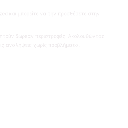
ized και μπορείτε να την προσθέσετε στην
ναζητούν δωρεάν περιστροφές. Ακολουθώντας
 τις αναλήψεις χωρίς προβλήματα.
op-Spiele 2026 im
nline-Casino: Was Sie
nbedingt ausprobieren