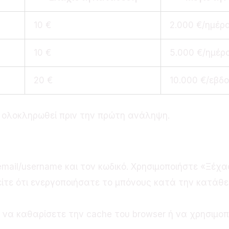
10 €
2.000 €/ημέρ
10 €
5.000 €/ημέρ
20 €
10.000 €/εβδ
α ολοκληρωθεί πριν την πρώτη ανάληψη.
mail/username και τον κωδικό. Χρησιμοποιήστε «Ξέχα
ίτε ότι ενεργοποιήσατε το μπόνους κατά την κατάθε
 να καθαρίσετε την cache του browser ή να χρησιμο