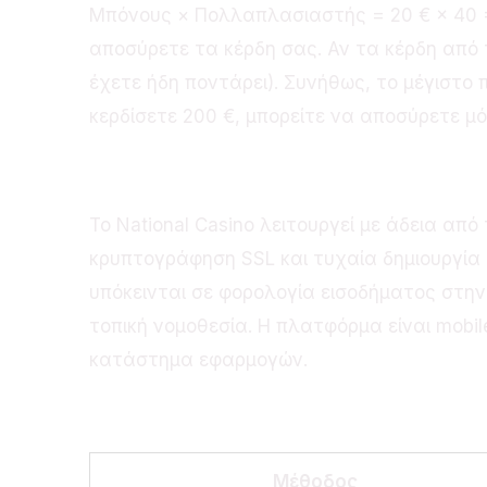
Μπόνους × Πολλαπλασιαστής = 20 € × 40 = 
αποσύρετε τα κέρδη σας. Αν τα κέρδη από τι
έχετε ήδη ποντάρει). Συνήθως, το μέγιστο 
κερδίσετε 200 €, μπορείτε να αποσύρετε μό
Είναι ασφαλές;
Το National Casino λειτουργεί με άδεια απ
κρυπτογράφηση SSL και τυχαία δημιουργία 
υπόκεινται σε φορολογία εισοδήματος στην
τοπική νομοθεσία. Η πλατφόρμα είναι mobil
κατάστημα εφαρμογών.
Χρήματα μέσα, χρήμ
Μέθοδος