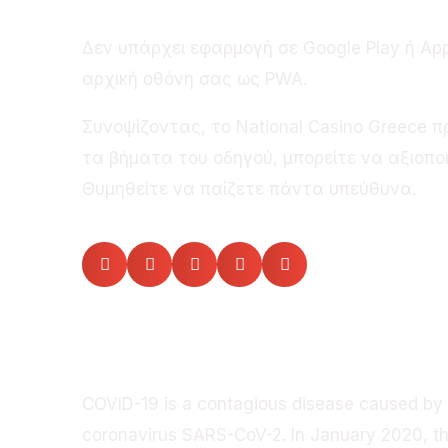
Υπάρχει εφαρμογή για κιν
Δεν υπάρχει εφαρμογή σε Google Play ή App
αρχική οθόνη σας ως PWA.
Συνοψίζοντας, το National Casino Greece 
τα βήματα του οδηγού, μπορείτε να αξιοπο
Θυμηθείτε να παίζετε πάντα υπεύθυνα.
Coronavirus disease
2019
COVID-19 is a contagious disease caused by
coronavirus SARS-CoV-2. In January 2020, t