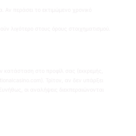
. Αν περάσει το εκτιμώμενο χρονικό
ρούν λιγότερο στους όρους στοιχηματισμού.
ν κατάσταση στο προφίλ σας (εκκρεμής,
ionalcasino.com). Τρίτον, αν δεν υπάρξει
Συνήθως, οι αναλήψεις διεκπεραιώνονται