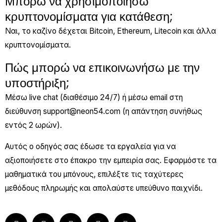
Μπορώ να χρησιμοποιήσω
κρυπτονομίσματα για κατάθεση;
Ναι, το καζίνο δέχεται Bitcoin, Ethereum, Litecoin και άλλα
κρυπτονομίσματα.
Πώς μπορώ να επικοινωνήσω με την
υποστήριξη;
Μέσω live chat (διαθέσιμο 24/7) ή μέσω email στη
διεύθυνση support@neon54.com (η απάντηση συνήθως
εντός 2 ωρών).
Αυτός ο οδηγός σας έδωσε τα εργαλεία για να
αξιοποιήσετε στο έπακρο την εμπειρία σας. Εφαρμόστε τα
μαθηματικά του μπόνους, επιλέξτε τις ταχύτερες
μεθόδους πληρωμής και απολαύστε υπεύθυνο παιχνίδι.