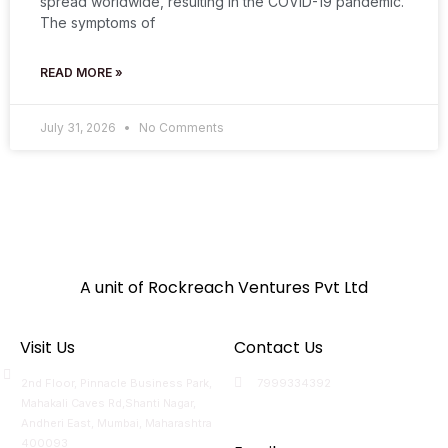
spread worldwide, resulting in the COVID-19 pandemic.
The symptoms of
READ MORE »
July 31, 2026
No Comments
A unit of Rockreach Ventures Pvt Ltd
Visit Us
Contact Us
2nd Floor, Pinnacle Business Park,
7999334392
Mahakali Caves Rd,Shanti Nagar,
7000743870
Andheri East, Mumbai, Maharashtra
400093