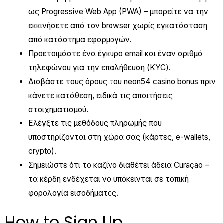
ως Progressive Web App (PWA) – μπορείτε να την
εκκινήσετε από τον browser χωρίς εγκατάσταση
από κατάστημα εφαρμογών.
Προετοιμάστε ένα έγκυρο email και έναν αριθμό
τηλεφώνου για την επαλήθευση (KYC).
Διαβάστε τους όρους του neon54 casino bonus πριν
κάνετε κατάθεση, ειδικά τις απαιτήσεις
στοιχηματισμού.
Ελέγξτε τις μεθόδους πληρωμής που
υποστηρίζονται στη χώρα σας (κάρτες, e-wallets,
crypto).
Σημειώστε ότι το καζίνο διαθέτει άδεια Curaçao –
τα κέρδη ενδέχεται να υπόκεινται σε τοπική
φορολογία εισοδήματος.
How to Sign Up