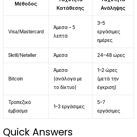
Μέθοδος
Κατάθεσης
Ανάληψης
3–5
Άμεσα – 5
Visa/Mastercard
εργάσιμες
λεπτά
ημέρες
Skrill/Neteller
Άμεσα
24–48 ώρες
Άμεσα
1–2 ώρες
Bitcoin
(ανάλογα με
(μετά την
το δίκτυο)
έγκριση)
Τραπεζικό
5–7
1–3 εργάσιμες
έμβασμα
εργάσιμες
Quick Answers