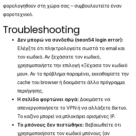
φορολογηθούν στη χώρα σας – συμβουλευτείτε έναν
φοροτεχνικό.
Troubleshooting
Δεν μπορώ να συνδεθώ (neon54 login error):
Ελέγξτε ότι πληκτρολογείτε σωστά το email και
τον κωδικό. Αν ξεχάσατε τον κωδικό,
χρησιμοποιήστε την επιλογή «Ξέχασα τον κωδικό
μου». Αν το πρόβλημα παραμένει, εκκαθαρίστε την
cache του browser ή δοκιμάστε άλλο πρόγραμμα
περιήγησης.
Η σελίδα φορτώνει αργά:
Δοκιμάστε να
απενεργοποιήσετε το VPN ή να αλλάξετε δίκτυο.
Το καζίνο μπορεί να μπλοκάρει ορισμένες IP.
Το μπόνους δεν πιστώθηκε:
Βεβαιωθείτε ότι
χρησιμοποιήσατε τον κωδικό μπόνους (αν