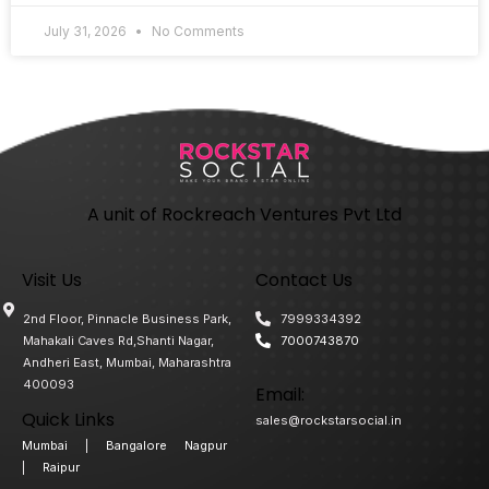
July 31, 2026
No Comments
A unit of Rockreach Ventures Pvt Ltd
Visit Us
Contact Us
2nd Floor, Pinnacle Business Park,
7999334392
Mahakali Caves Rd,Shanti Nagar,
7000743870
Andheri East, Mumbai, Maharashtra
400093
Email:
Quick Links
sales@rockstarsocial.in
Mumbai
|
Bangalore
Nagpur
|
Raipur