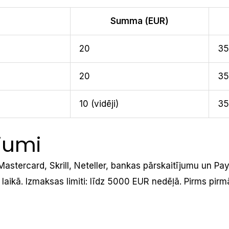
Summa (EUR)
20
35
20
35
10 (vidēji)
35
jumi
astercard, Skrill, Neteller, bankas pārskaitījumu un Pay
laikā. Izmaksas limiti: līdz 5000 EUR nedēļā. Pirms pir