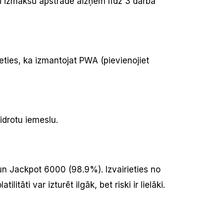
sti izmaksu apstrāde aizņem līdz 3 darba
ieties, ka izmantojat PWA (pievienojiet
aidrotu iemeslu.
un Jackpot 6000 (98.9%). Izvairieties no
ti var izturēt ilgāk, bet riski ir lielāki.