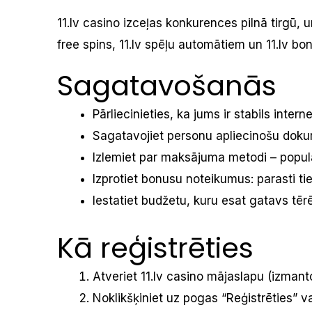
11.lv casino
izceļas konkurences pilnā tirgū, un
free spins, 11.lv spēļu automātiem un 11.lv b
Sagatavošanās
Pārliecinieties, ka jums ir stabils int
Sagatavojiet personu apliecinošu dokum
Izlemiet par maksājuma metodi – populār
Izprotiet bonusu noteikumus: parasti ti
Iestatiet budžetu, kuru esat gatavs t
Kā reģistrēties
Atveriet
11.lv casino
mājaslapu (izmantoj
Noklikšķiniet uz pogas “Reģistrēties” va