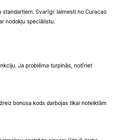
 standartiem. Svarīgi: laimesti no Curacao
ar nodokļu speciālistu.
unkciju. Ja problēma turpinās, notīriet
Dažreiz bonusa kods darbojas tikai noteiktām