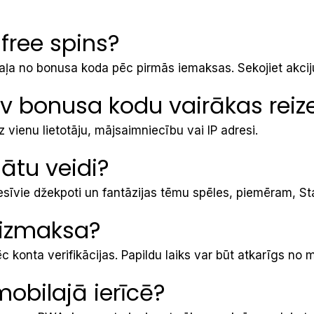
 free spins?
daļa no bonusa koda pēc pirmās iemaksas. Sekojiet akciju 
.lv bonusa kodu vairākas reiz
uz vienu lietotāju, mājsaimniecību vai IP adresi.
mātu veidi?
gresīvie džekpoti un fantāzijas tēmu spēles, piemēram, 
a izmaksa?
 konta verifikācijas. Papildu laiks var būt atkarīgs n
mobilajā ierīcē?