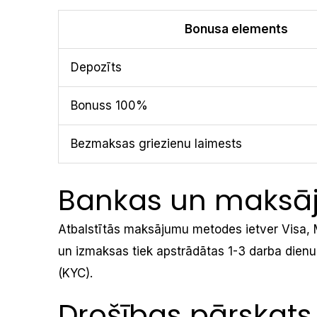
Bonusa elements
Depozīts
Bonuss 100%
Bezmaksas griezienu laimests
Bankas un maksā
Atbalstītās maksājumu metodes ietver Visa, M
un izmaksas tiek apstrādātas 1-3 darba dienu 
(KYC).
Drošības pārskats