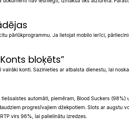
Ja dokumenti nav iesniegti, izmaksa tiks aizturēta. Para
ādējas
tu pārlūkprogrammu. Ja lietojat mobilo ierīci, pārliecin
Konts bloķēts”
 vairāki konti. Sazinieties ar atbalsta dienestu, lai nosk
 tiešsaistes automāti, piemēram, Blood Suckers (98%) 
em progresīvajiem džekpotiem. Slots ar augstu volatilitā
RTP virs 96%, lai palielinātu izredzes.