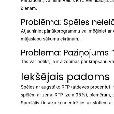
Pārbaudiet, vai esat veicis KYC verifikāciju. 
dienām.
Problēma: Spēles neiel
Atjauniniet pārlūkprogrammu vai mēģiniet ar ci
mājaslapu sākuma ekrānam).
Problēma: Paziņojums “
Tas var notikt, ja ir aizdomas par krāpšanu vai
Iekšējais padoms
Spēles ar augstāko RTP (atdeves procentu) ir
spēlēm ar zemu RTP (zem 95%), piemēram, daudzi
Speciālisti iesaka koncentrēties uz slotiem ar 