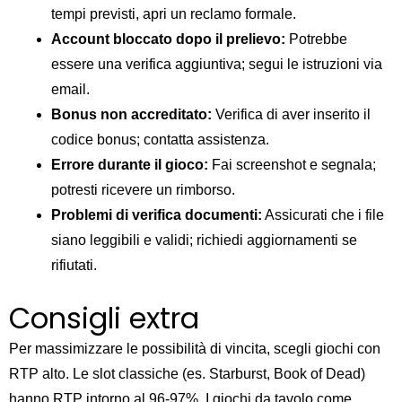
tempi previsti, apri un reclamo formale.
Account bloccato dopo il prelievo:
Potrebbe
essere una verifica aggiuntiva; segui le istruzioni via
email.
Bonus non accreditato:
Verifica di aver inserito il
codice bonus; contatta assistenza.
Errore durante il gioco:
Fai screenshot e segnala;
potresti ricevere un rimborso.
Problemi di verifica documenti:
Assicurati che i file
siano leggibili e validi; richiedi aggiornamenti se
rifiutati.
Consigli extra
Per massimizzare le possibilità di vincita, scegli giochi con
RTP alto. Le slot classiche (es. Starburst, Book of Dead)
hanno RTP intorno al 96-97%. I giochi da tavolo come