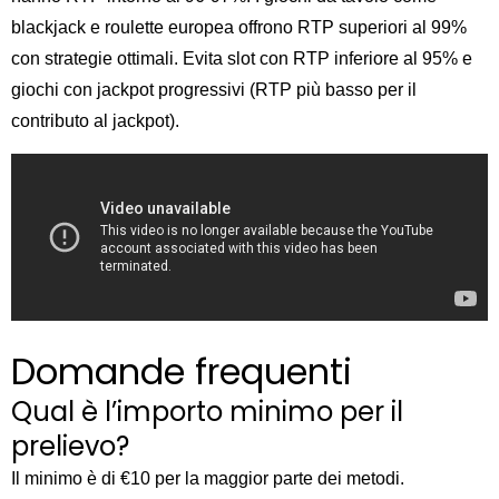
blackjack e roulette europea offrono RTP superiori al 99%
con strategie ottimali. Evita slot con RTP inferiore al 95% e
giochi con jackpot progressivi (RTP più basso per il
contributo al jackpot).
Domande frequenti
Qual è l’importo minimo per il
prelievo?
Il minimo è di €10 per la maggior parte dei metodi.