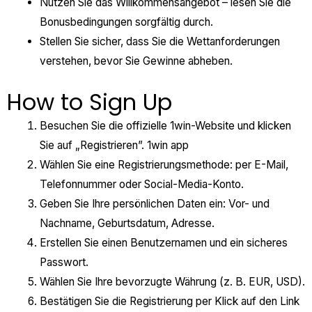
Nutzen Sie das Willkommensangebot – lesen Sie die
Bonusbedingungen sorgfältig durch.
Stellen Sie sicher, dass Sie die Wettanforderungen
verstehen, bevor Sie Gewinne abheben.
How to Sign Up
Besuchen Sie die offizielle 1win-Website und klicken
Sie auf „Registrieren”.
1win app
Wählen Sie eine Registrierungsmethode: per E-Mail,
Telefonnummer oder Social-Media-Konto.
Geben Sie Ihre persönlichen Daten ein: Vor- und
Nachname, Geburtsdatum, Adresse.
Erstellen Sie einen Benutzernamen und ein sicheres
Passwort.
Wählen Sie Ihre bevorzugte Währung (z. B. EUR, USD).
Bestätigen Sie die Registrierung per Klick auf den Link