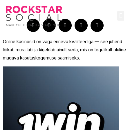
Skip
to
Me
content
Online kasinosid on väga erineva kvaliteediga — see juhend
lõikab müra läbi ja kirjeldab ainult seda, mis on tegelikult oluline
mugava kasutuskogemuse saamiseks.