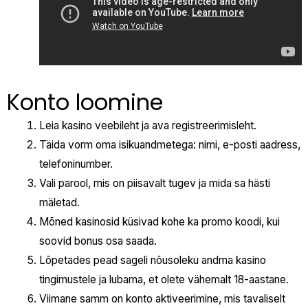
Konto loomine
Leia kasino veebileht ja ava registreerimisleht.
Täida vorm oma isikuandmetega: nimi, e-posti aadress,
telefoninumber.
Vali parool, mis on piisavalt tugev ja mida sa hästi
mäletad.
Mõned kasinosid küsivad kohe ka promo koodi, kui
soovid bonus osa saada.
Lõpetades pead sageli nõusoleku andma kasino
tingimustele ja lubama, et olete vähemalt 18-aastane.
Viimane samm on konto aktiveerimine, mis tavaliselt