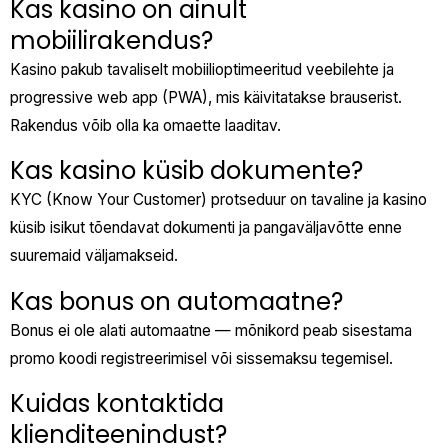
Kas kasino on ainult
mobiilirakendus?
Kasino pakub tavaliselt mobiilioptimeeritud veebilehte ja
progressive web app (PWA), mis käivitatakse brauserist.
Rakendus võib olla ka omaette laaditav.
Kas kasino küsib dokumente?
KYC (Know Your Customer) protseduur on tavaline ja kasino
küsib isikut tõendavat dokumenti ja pangaväljavõtte enne
suuremaid väljamakseid.
Kas bonus on automaatne?
Bonus ei ole alati automaatne — mõnikord peab sisestama
promo koodi registreerimisel või sissemaksu tegemisel.
Kuidas kontaktida
klienditeenindust?