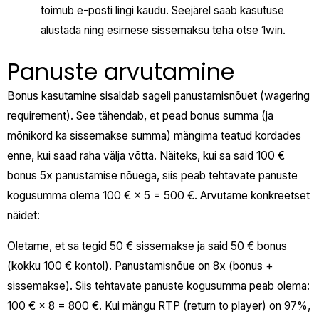
toimub e-posti lingi kaudu. Seejärel saab kasutuse
alustada ning esimese sissemaksu teha otse
1win
.
Panuste arvutamine
Bonus kasutamine sisaldab sageli panustamisnõuet (wagering
requirement). See tähendab, et pead bonus summa (ja
mõnikord ka sissemakse summa) mängima teatud kordades
enne, kui saad raha välja võtta. Näiteks, kui sa said 100 €
bonus 5x panustamise nõuega, siis peab tehtavate panuste
kogusumma olema 100 € × 5 = 500 €. Arvutame konkreetset
näidet:
Oletame, et sa tegid 50 € sissemakse ja said 50 € bonus
(kokku 100 € kontol). Panustamisnõue on 8x (bonus +
sissemakse). Siis tehtavate panuste kogusumma peab olema:
100 € × 8 = 800 €. Kui mängu RTP (return to player) on 97%,