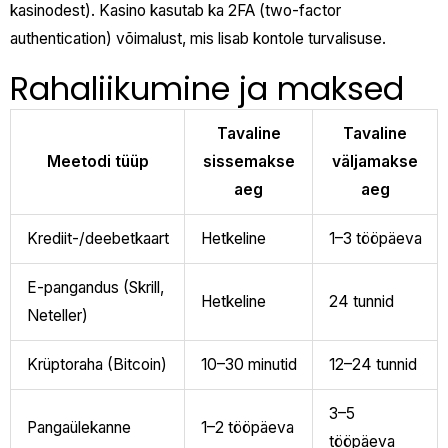
kasinodest). Kasino kasutab ka 2FA (two-factor
authentication) võimalust, mis lisab kontole turvalisuse.
Rahaliikumine ja maksed
Tavaline
Tavaline
Meetodi tüüp
sissemakse
väljamakse
aeg
aeg
Krediit-/deebetkaart
Hetkeline
1–3 tööpäeva
E-pangandus (Skrill,
Hetkeline
24 tunnid
Neteller)
Krüptoraha (Bitcoin)
10–30 minutid
12–24 tunnid
3–5
Pangaülekanne
1–2 tööpäeva
tööpäeva