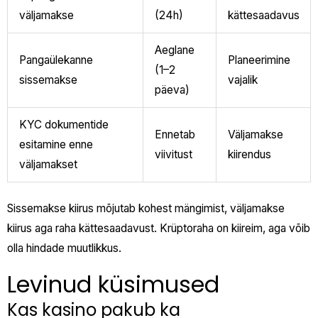
väljamakse
(24h)
kättesaadavus
Aeglane
Pangaülekanne
Planeerimine
(1–2
sissemakse
vajalik
päeva)
KYC dokumentide
Ennetab
Väljamakse
esitamine enne
viivitust
kiirendus
väljamakset
Sissemakse kiirus mõjutab kohest mängimist, väljamakse
kiirus aga raha kättesaadavust. Krüptoraha on kiireim, aga võib
olla hindade muutlikkus.
Levinud küsimused
Kas kasino pakub ka