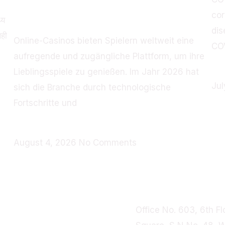
unbedingt ausprobieren
cor
sollten
्य
dis
ही
Online-Casinos bieten Spielern weltweit eine
CO
aufregende und zugängliche Plattform, um ihre
Re
Lieblingsspiele zu genießen. Im Jahr 2026 hat
Jul
sich die Branche durch technologische
Fortschritte und
Read More »
August 4, 2026
No Comments
Visit Us
Ventures
Office No. 603, 6th Fl