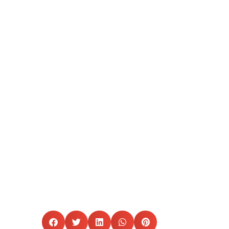
Skip
to
content
1xbet casin
registrerin