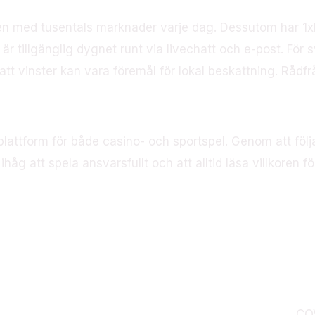
n med tusentals marknader varje dag. Dessutom har 1xbe
tillgänglig dygnet runt via livechatt och e-post. För sv
 att vinster kan vara föremål för lokal beskattning. Råd
plattform för både casino- och sportspel. Genom att föl
 att spela ansvarsfullt och att alltid läsa villkoren för
Top-Spiele 2026 im
C
Online-Casino: Was Sie
2
COV