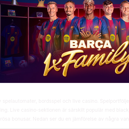
v spelautomater, bordsspel och live casino. Spelportföljen
g. Live casino-sektionen är särskilt populär med black
erösa bonusar. Nedan ser du en jämförelse av några van