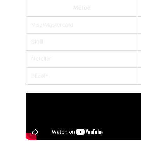
Metod
Visa/Mastercard
Skrill
Neteller
Bitcoin