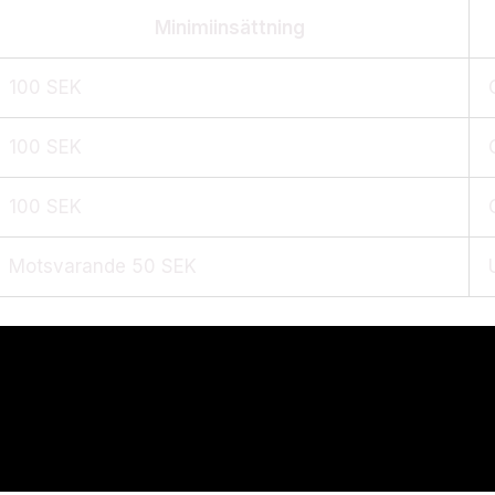
Minimiinsättning
100 SEK
100 SEK
100 SEK
Motsvarande 50 SEK