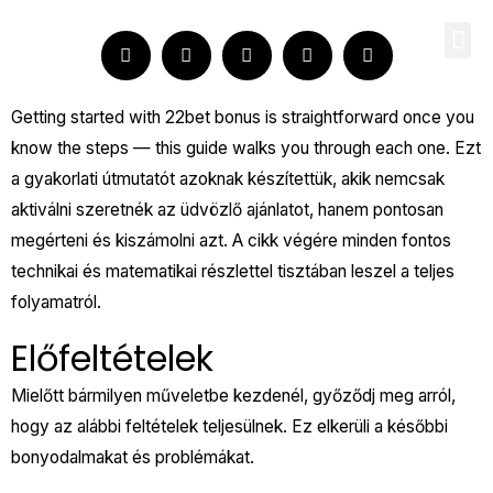
Skip
Me
to
content
Getting started with
22bet bonus
is straightforward once you
know the steps — this guide walks you through each one. Ezt
a gyakorlati útmutatót azoknak készítettük, akik nemcsak
aktiválni szeretnék az üdvözlő ajánlatot, hanem pontosan
megérteni és kiszámolni azt. A cikk végére minden fontos
technikai és matematikai részlettel tisztában leszel a teljes
folyamatról.
Előfeltételek
Mielőtt bármilyen műveletbe kezdenél, győződj meg arról,
hogy az alábbi feltételek teljesülnek. Ez elkerüli a későbbi
bonyodalmakat és problémákat.