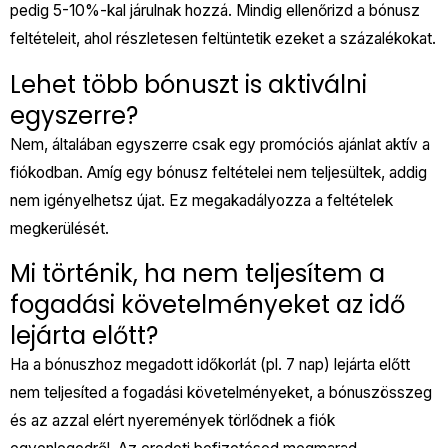
pedig 5-10%-kal járulnak hozzá. Mindig ellenőrizd a bónusz
feltételeit, ahol részletesen feltüntetik ezeket a százalékokat.
Lehet több bónuszt is aktiválni
egyszerre?
Nem, általában egyszerre csak egy promóciós ajánlat aktív a
fiókodban. Amíg egy bónusz feltételei nem teljesültek, addig
nem igényelhetsz újat. Ez megakadályozza a feltételek
megkerülését.
Mi történik, ha nem teljesítem a
fogadási követelményeket az idő
lejárta előtt?
Ha a bónuszhoz megadott időkorlát (pl. 7 nap) lejárta előtt
nem teljesíted a fogadási követelményeket, a bónuszösszeg
és az azzal elért nyeremények törlődnek a fiók