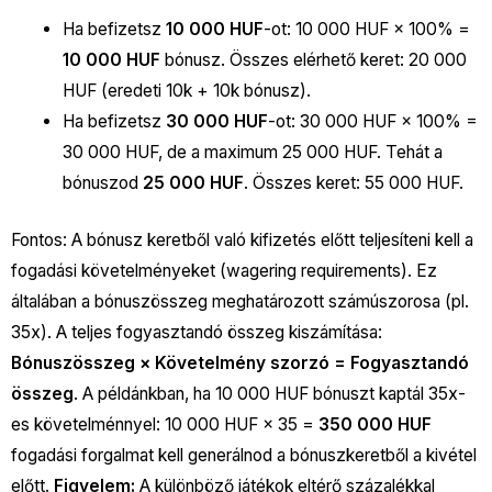
Ha befizetsz
10 000 HUF
-ot: 10 000 HUF × 100% =
10 000 HUF
bónusz. Összes elérhető keret: 20 000
HUF (eredeti 10k + 10k bónusz).
Ha befizetsz
30 000 HUF
-ot: 30 000 HUF × 100% =
30 000 HUF, de a maximum 25 000 HUF. Tehát a
bónuszod
25 000 HUF
. Összes keret: 55 000 HUF.
Fontos: A bónusz keretből való kifizetés előtt teljesíteni kell a
fogadási követelményeket (wagering requirements). Ez
általában a bónuszösszeg meghatározott számúszorosa (pl.
35x). A teljes fogyasztandó összeg kiszámítása:
Bónuszösszeg × Követelmény szorzó = Fogyasztandó
összeg
. A példánkban, ha 10 000 HUF bónuszt kaptál 35x-
es követelménnyel: 10 000 HUF × 35 =
350 000 HUF
fogadási forgalmat kell generálnod a bónuszkeretből a kivétel
előtt.
Figyelem:
A különböző játékok eltérő százalékkal