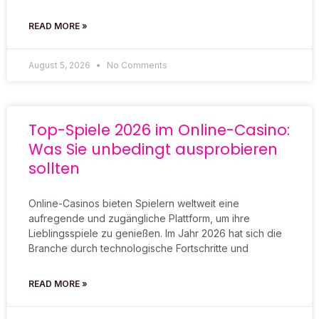
READ MORE »
August 5, 2026
No Comments
Top-Spiele 2026 im Online-Casino:
Was Sie unbedingt ausprobieren
sollten
Online-Casinos bieten Spielern weltweit eine
aufregende und zugängliche Plattform, um ihre
Lieblingsspiele zu genießen. Im Jahr 2026 hat sich die
Branche durch technologische Fortschritte und
READ MORE »