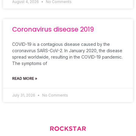
August 4, 2026
No Comments
Coronavirus disease 2019
COVID-19 is a contagious disease caused by the
coronavirus SARS-CoV-2. In January 2020, the disease
spread worldwide, resulting in the COVID-19 pandemic.
The symptoms of
READ MORE »
July 31, 2026
No Comments