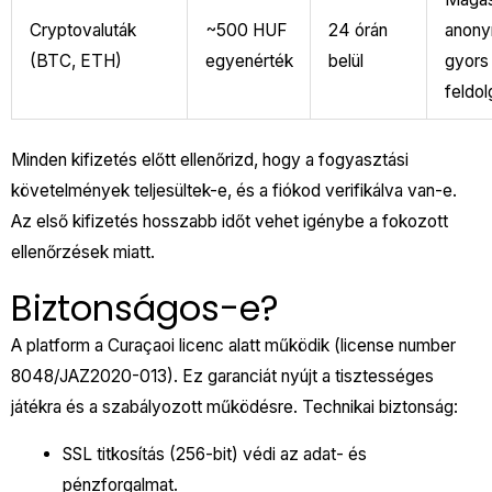
Cryptovaluták
~500 HUF
24 órán
anony
(BTC, ETH)
egyenérték
belül
gyors
feldo
Minden kifizetés előtt ellenőrizd, hogy a fogyasztási
követelmények teljesültek-e, és a fiókod verifikálva van-e.
Az első kifizetés hosszabb időt vehet igénybe a fokozott
ellenőrzések miatt.
Biztonságos-e?
A platform a Curaçaoi licenc alatt működik (license number
8048/JAZ2020-013). Ez garanciát nyújt a tisztességes
játékra és a szabályozott működésre. Technikai biztonság:
SSL titkosítás (256-bit) védi az adat- és
pénzforgalmat.