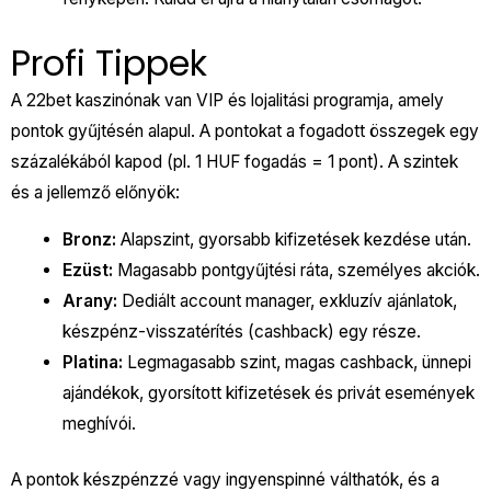
Profi Tippek
A 22bet kaszinónak van VIP és lojalitási programja, amely
pontok gyűjtésén alapul. A pontokat a fogadott összegek egy
százalékából kapod (pl. 1 HUF fogadás = 1 pont). A szintek
és a jellemző előnyök:
Bronz:
Alapszint, gyorsabb kifizetések kezdése után.
Ezüst:
Magasabb pontgyűjtési ráta, személyes akciók.
Arany:
Dediált account manager, exkluzív ajánlatok,
készpénz-visszatérítés (cashback) egy része.
Platina:
Legmagasabb szint, magas cashback, ünnepi
ajándékok, gyorsított kifizetések és privát események
meghívói.
A pontok készpénzzé vagy ingyenspinné válthatók, és a