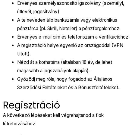
Érvényes személyazonosító igazolvány (személyi,
útlevél, jogosítvány).
A te neveden álló bankszámla vagy elektronikus
pénztárca (pl. Skrill, Neteller) a pénzforgalomhoz.
Érvényes e-mail cím és telefonszám a verifikációhoz.
A regisztráció helye egyenlő az országoddal (VPN
tiltott).
Nézd át a korhatárra (általában 18 év, de lehet
magasabb a jogszabályok alapján).
Győződj meg róla, hogy fogadod az Általános
Szerződési Feltételeket és a Bónuszfeltételeket.
Regisztráció
A következő lépéseket kell végrehajtanod a fiók
létrehozásához: