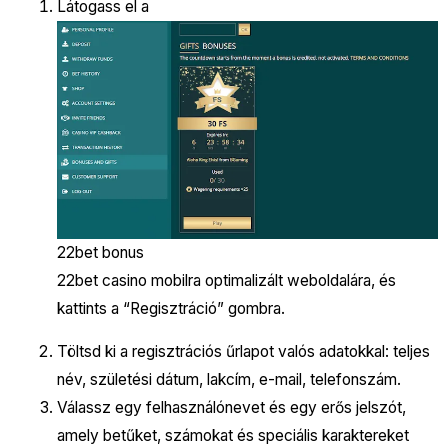
Látogass el a
22bet bonus
22bet casino mobilra optimalizált weboldalára, és
kattints a “Regisztráció” gombra.
Töltsd ki a regisztrációs űrlapot valós adatokkal: teljes
név, születési dátum, lakcím, e-mail, telefonszám.
Válassz egy felhasználónevet és egy erős jelszót,
amely betűket, számokat és speciális karaktereket