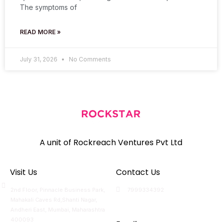
The symptoms of
READ MORE »
July 31, 2026
No Comments
A unit of Rockreach Ventures Pvt Ltd
Visit Us
Contact Us
2nd Floor, Pinnacle Business Park,
7999334392
Mahakali Caves Rd,Shanti Nagar,
7000743870
Andheri East, Mumbai, Maharashtra
400093