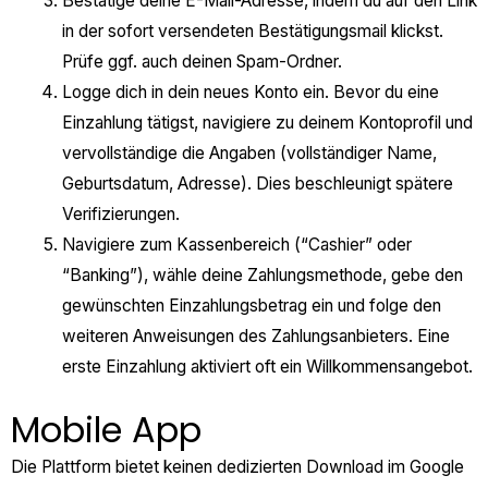
Bestätige deine E-Mail-Adresse, indem du auf den Link
in der sofort versendeten Bestätigungsmail klickst.
Prüfe ggf. auch deinen Spam-Ordner.
Logge dich in dein neues Konto ein. Bevor du eine
Einzahlung tätigst, navigiere zu deinem Kontoprofil und
vervollständige die Angaben (vollständiger Name,
Geburtsdatum, Adresse). Dies beschleunigt spätere
Verifizierungen.
Navigiere zum Kassenbereich (“Cashier” oder
“Banking”), wähle deine Zahlungsmethode, gebe den
gewünschten Einzahlungsbetrag ein und folge den
weiteren Anweisungen des Zahlungsanbieters. Eine
erste Einzahlung aktiviert oft ein Willkommensangebot.
Mobile App
Die Plattform bietet keinen dedizierten Download im Google