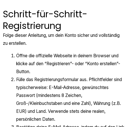
Schritt-für-Schritt-
Registrierung
Folge dieser Anleitung, um dein Konto sicher und vollständig
zu erstellen.
Öffne die offizielle Webseite in deinem Browser und
klicke auf den “Registrieren”- oder “Konto erstellen”-
Button.
Fülle das Registrierungsformular aus. Pflichtfelder sind
typischerweise: E-Mail-Adresse, gewünschtes
Passwort (mindestens 8 Zeichen,
Groß-/Kleinbuchstaben und eine Zahl), Währung (z.B.
EUR) und Land. Verwende stets deine realen,
persönlichen Daten.