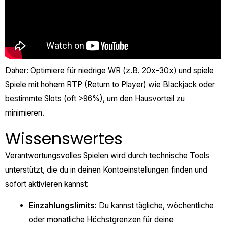
Daher: Optimiere für niedrige WR (z.B. 20x-30x) und spiele
Spiele mit hohem RTP (Return to Player) wie Blackjack oder
bestimmte Slots (oft >96%), um den Hausvorteil zu
minimieren.
Wissenswertes
Verantwortungsvolles Spielen wird durch technische Tools
unterstützt, die du in deinen Kontoeinstellungen finden und
sofort aktivieren kannst:
Einzahlungslimits:
Du kannst tägliche, wöchentliche
oder monatliche Höchstgrenzen für deine