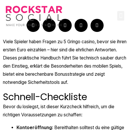
Skip
to
Me
content
Viele Spieler haben Fragen zu
5 Gringo casino
, bevor sie ihren
ersten Euro einzahlen – hier sind die ehrlichen Antworten.
Dieses praktische Handbuch führt Sie technisch sauber durch
den Einstieg, erklärt die Besonderheiten des mobilen Spiels,
bietet eine berechenbare Bonusstrategie und zeigt
notwendige Sicherheitstools auf.
Schnell-Checkliste
Bevor du loslegst, ist dieser Kurzcheck hilfreich, um die
richtigen Voraussetzungen zu schaffen:
Kontoeröffnung:
Bereithalten solltest du eine gültige