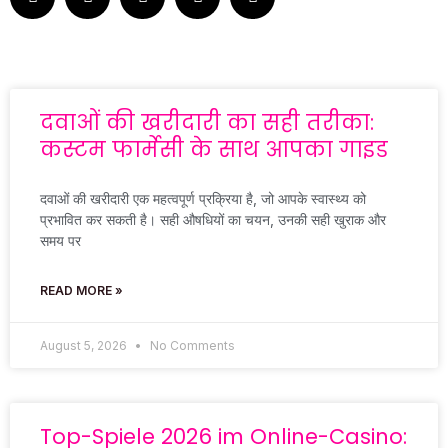
दवाओं की खरीदारी का सही तरीका:
कस्टम फार्मेसी के साथ आपका गाइड
दवाओं की खरीदारी एक महत्वपूर्ण प्रक्रिया है, जो आपके स्वास्थ्य को
प्रभावित कर सकती है। सही औषधियों का चयन, उनकी सही खुराक और
समय पर
READ MORE »
August 5, 2026
No Comments
Top-Spiele 2026 im Online-Casino: