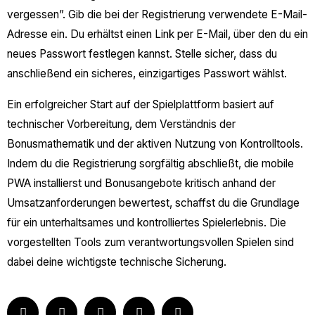
vergessen”. Gib die bei der Registrierung verwendete E-Mail-
Adresse ein. Du erhältst einen Link per E-Mail, über den du ein
neues Passwort festlegen kannst. Stelle sicher, dass du
anschließend ein sicheres, einzigartiges Passwort wählst.
Ein erfolgreicher Start auf der Spielplattform basiert auf
technischer Vorbereitung, dem Verständnis der
Bonusmathematik und der aktiven Nutzung von Kontrolltools.
Indem du die Registrierung sorgfältig abschließt, die mobile
PWA installierst und Bonusangebote kritisch anhand der
Umsatzanforderungen bewertest, schaffst du die Grundlage
für ein unterhaltsames und kontrolliertes Spielerlebnis. Die
vorgestellten Tools zum verantwortungsvollen Spielen sind
dabei deine wichtigste technische Sicherung.