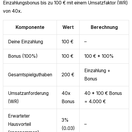
Einzahlungsbonus bis zu 100 € mit einem Umsatzfaktor (WR)
von 40x.
Komponente
Wert
Berechnung
Deine Einzahlung
100 €
–
Bonus (100%)
100 €
100 € * 100%
Einzahlung +
Gesamtspielguthaben
200 €
Bonus
Umsatzanforderung
40x
40 * 100 € Bonus
(WR)
Bonus
= 4.000 €
Erwarteter
3%
Hausvorteil
–
(0.03)