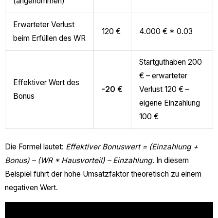
(angenommen)
Erwarteter Verlust
120 €
4.000 € * 0.03
beim Erfüllen des WR
Startguthaben 200
€ – erwarteter
Effektiver Wert des
-20 €
Verlust 120 € –
Bonus
eigene Einzahlung
100 €
Die Formel lautet:
Effektiver Bonuswert = (Einzahlung +
Bonus) – (WR * Hausvorteil) – Einzahlung
. In diesem
Beispiel führt der hohe Umsatzfaktor theoretisch zu einem
negativen Wert.