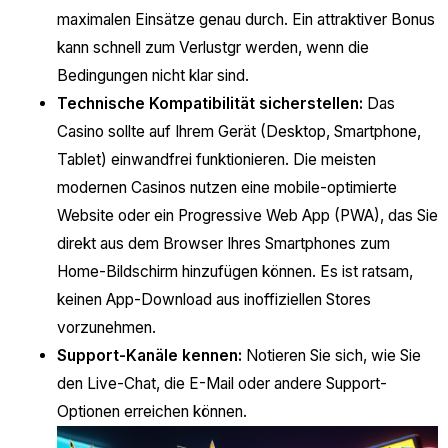
maximalen Einsätze genau durch. Ein attraktiver Bonus
kann schnell zum Verlustgr werden, wenn die
Bedingungen nicht klar sind.
Technische Kompatibilität sicherstellen:
Das
Casino sollte auf Ihrem Gerät (Desktop, Smartphone,
Tablet) einwandfrei funktionieren. Die meisten
modernen Casinos nutzen eine mobile-optimierte
Website oder ein Progressive Web App (PWA), das Sie
direkt aus dem Browser Ihres Smartphones zum
Home-Bildschirm hinzufügen können. Es ist ratsam,
keinen App-Download aus inoffiziellen Stores
vorzunehmen.
Support-Kanäle kennen:
Notieren Sie sich, wie Sie
den Live-Chat, die E-Mail oder andere Support-
Optionen erreichen können.