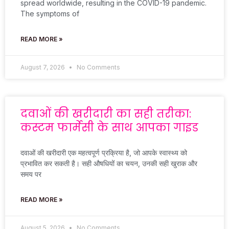
spread worldwide, resulting in the COVID-19 pandemic.
The symptoms of
READ MORE »
August 7, 2026
No Comments
दवाओं की खरीदारी का सही तरीका:
कस्टम फार्मेसी के साथ आपका गाइड
दवाओं की खरीदारी एक महत्वपूर्ण प्रक्रिया है, जो आपके स्वास्थ्य को
प्रभावित कर सकती है। सही औषधियों का चयन, उनकी सही खुराक और
समय पर
READ MORE »
August 5, 2026
No Comments