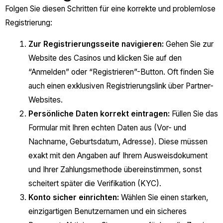
Folgen Sie diesen Schritten für eine korrekte und problemlose
Registrierung:
Zur Registrierungsseite navigieren:
Gehen Sie zur
Website des Casinos und klicken Sie auf den
“Anmelden” oder “Registrieren”-Button. Oft finden Sie
auch einen exklusiven Registrierungslink über Partner-
Websites.
Persönliche Daten korrekt eintragen:
Füllen Sie das
Formular mit Ihren echten Daten aus (Vor- und
Nachname, Geburtsdatum, Adresse). Diese müssen
exakt mit den Angaben auf Ihrem Ausweisdokument
und Ihrer Zahlungsmethode übereinstimmen, sonst
scheitert später die Verifikation (KYC).
Konto sicher einrichten:
Wählen Sie einen starken,
einzigartigen Benutzernamen und ein sicheres