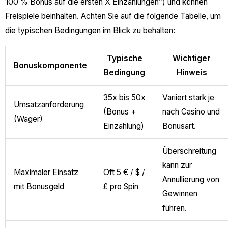
100 % Bonus auf die ersten X Einzahlungen”) und können
Freispiele beinhalten. Achten Sie auf die folgende Tabelle, um
die typischen Bedingungen im Blick zu behalten:
Typische
Wichtiger
Bonuskomponente
Bedingung
Hinweis
35x bis 50x
Variiert stark je
Umsatzanforderung
(Bonus +
nach Casino und
(Wager)
Einzahlung)
Bonusart.
Überschreitung
kann zur
Maximaler Einsatz
Oft 5 € / $ /
Annullierung von
mit Bonusgeld
£ pro Spin
Gewinnen
führen.