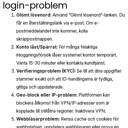
login-problem
Glömt lösenord:
Använd “Glömt lösenord”-länken. Du
får en återställningslänk via e-post. Om e-
postmeddelandet inte kommer, kolla
skräppostmappen.
Konto låst/Spärrat:
För många felaktiga
inloggningsförsök låser systemet kontot temporärt.
Vänta 15-30 minuter eller kontakta kundtjänst.
Verifieringsproblem (KYC):
Se till att dina uppgifter
stämmer exakt och att ID-handlingarna är tydliga,
giltiga och uppdaterade.
Geo-block eller IP-problem:
Plattformen kan
blockera åtkomst från VPN/IP-adresser som är
kopplade till otillåtna regioner. Inaktivera VPN.
Webbläsarproblem:
Rensa cache och cookies för
webbplatsen, uppdatera webbläsaren eller prova en