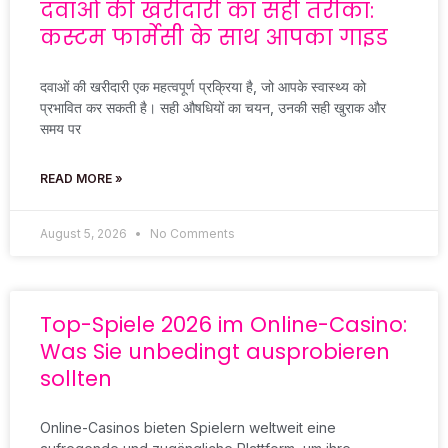
दवाओं की खरीदारी का सही तरीका:
कस्टम फार्मेसी के साथ आपका गाइड
दवाओं की खरीदारी एक महत्वपूर्ण प्रक्रिया है, जो आपके स्वास्थ्य को
प्रभावित कर सकती है। सही औषधियों का चयन, उनकी सही खुराक और
समय पर
READ MORE »
August 5, 2026
No Comments
Top-Spiele 2026 im Online-Casino:
Was Sie unbedingt ausprobieren
sollten
Online-Casinos bieten Spielern weltweit eine