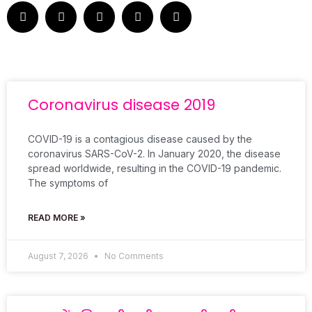
Coronavirus disease 2019
COVID-19 is a contagious disease caused by the
coronavirus SARS-CoV-2. In January 2020, the disease
spread worldwide, resulting in the COVID-19 pandemic.
The symptoms of
READ MORE »
August 7, 2026
No Comments