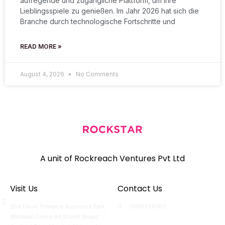
aufregende und zugängliche Plattform, um ihre
Lieblingsspiele zu genießen. Im Jahr 2026 hat sich die
Branche durch technologische Fortschritte und
READ MORE »
August 4, 2026
No Comments
A unit of Rockreach Ventures Pvt Ltd
Visit Us
Contact Us
2nd Floor, Pinnacle Business Park,
7999334392
Mahakali Caves Rd,Shanti Nagar,
7000743870