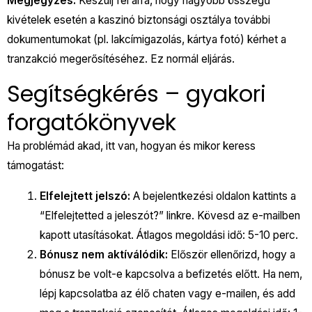
Megjegyzés:
Készülj fel arra, hogy nagyobb összegű
kivételek esetén a kaszinó biztonsági osztálya további
dokumentumokat (pl. lakcímigazolás, kártya fotó) kérhet a
tranzakció megerősítéséhez. Ez normál eljárás.
Segítségkérés – gyakori
forgatókönyvek
Ha problémád akad, itt van, hogyan és mikor keress
támogatást:
Elfelejtett jelszó:
A bejelentkezési oldalon kattints a
“Elfelejtetted a jeleszót?” linkre. Kövesd az e-mailben
kapott utasításokat. Átlagos megoldási idő: 5-10 perc.
Bónusz nem aktíválódik:
Először ellenőrizd, hogy a
bónusz be volt-e kapcsolva a befizetés előtt. Ha nem,
lépj kapcsolatba az élő chaten vagy e-mailen, és add