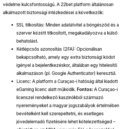
védelme kulcsfontosságú. A
22bet
platform általánosan
alkalmazott biztonsági intézkedései a következők:
SSL titkosítás: Minden adatátvitel a böngésződ és a
szerver között titkosított, megakadályozva a külső
behatolást.
Kétlépcsős azonosítás (2FA): Opcionálisan
bekapcsolható, amely egy extra biztonsági kódot
igényel a bejelentkezéskor, általában egy hitelesítő
alkalmazáson (pl. Google Authenticator) keresztül.
Licenc: A platform a Curaçao-i hatóság által kiadott
eGaming licenc alatt működik.
Fontos:
A Curaçao-i
licenszel rendelkező kaszinókból származó
nyereményeket a magyar jogszabályok értelmében
bevételként kell szerepeltetni, és esetleges
jövedelemadó fizetésére lehet kötelezettséged –