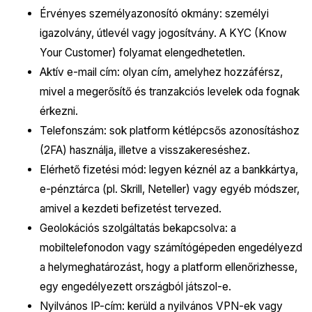
Érvényes személyazonosító okmány: személyi
igazolvány, útlevél vagy jogosítvány. A KYC (Know
Your Customer) folyamat elengedhetetlen.
Aktív e-mail cím: olyan cím, amelyhez hozzáférsz,
mivel a megerősítő és tranzakciós levelek oda fognak
érkezni.
Telefonszám: sok platform kétlépcsős azonosításhoz
(2FA) használja, illetve a visszakereséshez.
Elérhető fizetési mód: legyen kéznél az a bankkártya,
e-pénztárca (pl. Skrill, Neteller) vagy egyéb módszer,
amivel a kezdeti befizetést tervezed.
Geolokációs szolgáltatás bekapcsolva: a
mobiltelefonodon vagy számítógépeden engedélyezd
a helymeghatározást, hogy a platform ellenőrizhesse,
egy engedélyezett országból játszol-e.
Nyilvános IP-cím: kerüld a nyilvános VPN-ek vagy