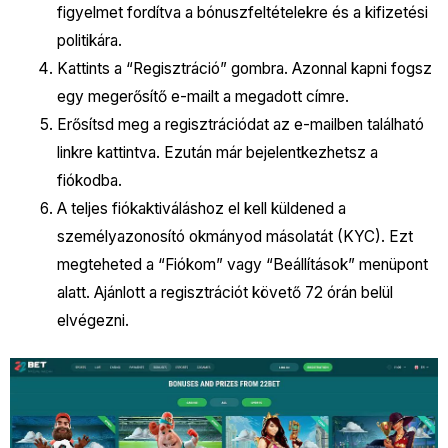
figyelmet fordítva a bónuszfeltételekre és a kifizetési
politikára.
Kattints a “Regisztráció” gombra. Azonnal kapni fogsz
egy megerősítő e-mailt a megadott címre.
Erősítsd meg a regisztrációdat az e-mailben található
linkre kattintva. Ezután már bejelentkezhetsz a
fiókodba.
A teljes fiókaktiváláshoz el kell küldened a
személyazonosító okmányod másolatát (KYC). Ezt
megteheted a “Fiókom” vagy “Beállítások” menüpont
alatt. Ajánlott a regisztrációt követő 72 órán belül
elvégezni.