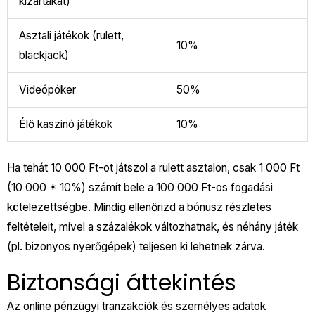
kizártakat)
Asztali játékok (rulett,
10%
blackjack)
Videópóker
50%
Élő kaszinó játékok
10%
Ha tehát 10 000 Ft-ot játszol a rulett asztalon, csak 1 000 Ft
(10 000 * 10%) számít bele a 100 000 Ft-os fogadási
kötelezettségbe. Mindig ellenőrizd a bónusz részletes
feltételeit, mivel a százalékok változhatnak, és néhány játék
(pl. bizonyos nyerőgépek) teljesen ki lehetnek zárva.
Biztonsági áttekintés
Az online pénzügyi tranzakciók és személyes adatok