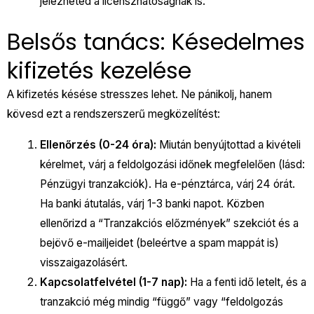
jelezheted a licenszhatóságnak is.
Belsős tanács: Késedelmes
kifizetés kezelése
A kifizetés késése stresszes lehet. Ne pánikolj, hanem
kövesd ezt a rendszerszerű megközelítést:
Ellenőrzés (0-24 óra):
Miután benyújtottad a kivételi
kérelmet, várj a feldolgozási időnek megfelelően (lásd:
Pénzügyi tranzakciók). Ha e-pénztárca, várj 24 órát.
Ha banki átutalás, várj 1-3 banki napot. Közben
ellenőrizd a “Tranzakciós előzmények” szekciót és a
bejövő e-mailjeidet (beleértve a spam mappát is)
visszaigazolásért.
Kapcsolatfelvétel (1-7 nap):
Ha a fenti idő letelt, és a
tranzakció még mindig “függő” vagy “feldolgozás