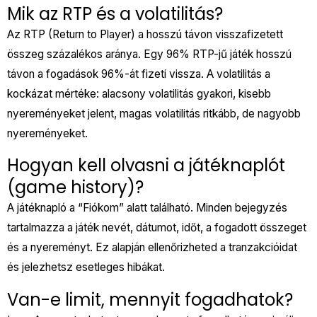
Mik az RTP és a volatilitás?
Az RTP (Return to Player) a hosszú távon visszafizetett
összeg százalékos aránya. Egy 96% RTP-jű játék hosszú
távon a fogadások 96%-át fizeti vissza. A volatilitás a
kockázat mértéke: alacsony volatilitás gyakori, kisebb
nyereményeket jelent, magas volatilitás ritkább, de nagyobb
nyereményeket.
Hogyan kell olvasni a játéknaplót
(game history)?
A játéknapló a “Fiókom” alatt található. Minden bejegyzés
tartalmazza a játék nevét, dátumot, időt, a fogadott összeget
és a nyereményt. Ez alapján ellenőrizheted a tranzakcióidat
és jelezhetsz esetleges hibákat.
Van-e limit, mennyit fogadhatok?