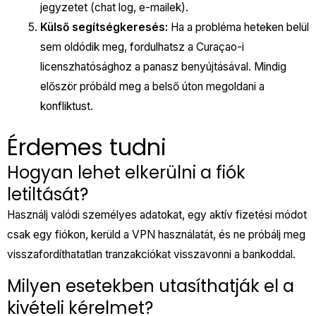
jegyzetet (chat log, e-mailek).
Külső segítségkeresés:
Ha a probléma heteken belül
sem oldódik meg, fordulhatsz a Curaçao-i
licenszhatósághoz a panasz benyújtásával. Mindig
először próbáld meg a belső úton megoldani a
konfliktust.
Érdemes tudni
Hogyan lehet elkerülni a fiók
letiltását?
Használj valódi személyes adatokat, egy aktív fizetési módot
csak egy fiókon, kerüld a VPN használatát, és ne próbálj meg
visszafordíthatatlan tranzakciókat visszavonni a bankoddal.
Milyen esetekben utasíthatják el a
kivételi kérelmet?