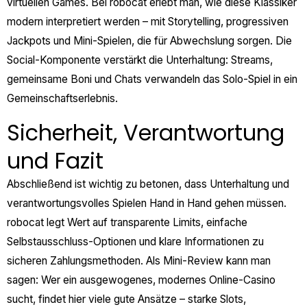
virtuellen Games. Bei robocat erlebt man, wie diese Klassiker
modern interpretiert werden – mit Storytelling, progressiven
Jackpots und Mini-Spielen, die für Abwechslung sorgen. Die
Social-Komponente verstärkt die Unterhaltung: Streams,
gemeinsame Boni und Chats verwandeln das Solo-Spiel in ein
Gemeinschaftserlebnis.
Sicherheit, Verantwortung
und Fazit
Abschließend ist wichtig zu betonen, dass Unterhaltung und
verantwortungsvolles Spielen Hand in Hand gehen müssen.
robocat legt Wert auf transparente Limits, einfache
Selbstausschluss-Optionen und klare Informationen zu
sicheren Zahlungsmethoden. Als Mini-Review kann man
sagen: Wer ein ausgewogenes, modernes Online-Casino
sucht, findet hier viele gute Ansätze – starke Slots,