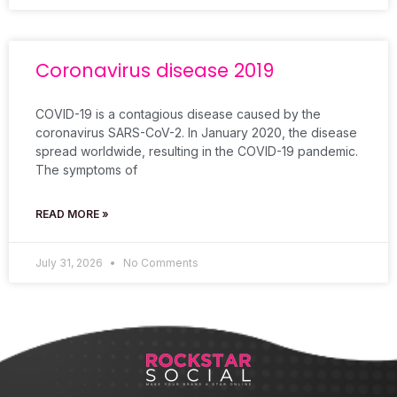
Coronavirus disease 2019
COVID-19 is a contagious disease caused by the
coronavirus SARS-CoV-2. In January 2020, the disease
spread worldwide, resulting in the COVID-19 pandemic.
The symptoms of
READ MORE »
July 31, 2026
No Comments