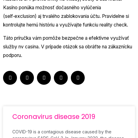
Kasíno ponúka možnosť dočasného vylúčenia
(self‑exclusion) aj trvalého zablokovania účtu. Pravidelne si
kontrolujte hernú históriu a využívajte funkciu reality check.
Táto príručka vám pomôže bezpečne a efektívne využívať
služby nv casina. V prípade otázok sa obráťte na zákaznícku
podporu.
Coronavirus disease 2019
COVID-19 is a contagious disease caused by the