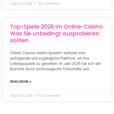
August 5, 2026
No Comments
Top-Spiele 2026 im Online-Casino:
Was Sie unbedingt ausprobieren
sollten
Online-Casinos bieten Spielern weltweit eine
aufregende und zugängliche Plattform, um ihre
Lieblingsspiele zu genießen. Im Jahr 2026 hat sich die
Branche durch technologische Fortschritte und
READ MORE »
August 4, 2026
No Comments