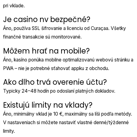
pri vklade.
Je casino nv bezpečné?
Áno, používa SSL šifrovanie a licenciu od Curaçaa. Všetky
finančné transakcie sú monitorované.
Môžem hrať na mobile?
Áno, kasíno ponúka mobilne optimalizovanú webovú stránku a
PWA – nie je potrebné sťahovať appku z obchodu.
Ako dlho trvá overenie účtu?
Typicky 24–48 hodín po odoslaní platných dokladov.
Existujú limity na vklady?
Áno, minimálny vklad je 10 €, maximálny sa líši podľa metódy.
V nastaveniach si môžete nastaviť vlastné denné/týždenné
limity.