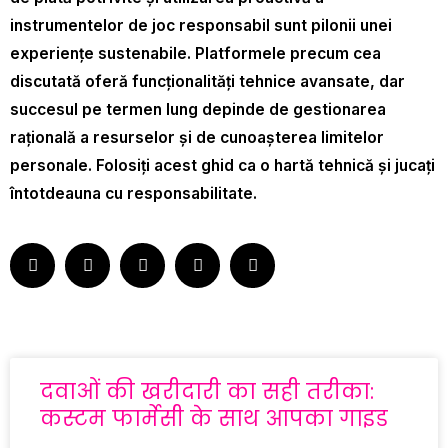
instrumentelor de joc responsabil sunt pilonii unei
experiențe sustenabile. Platformele precum cea
discutată oferă funcționalități tehnice avansate, dar
succesul pe termen lung depinde de gestionarea
rațională a resurselor și de cunoașterea limitelor
personale. Folosiți acest ghid ca o hartă tehnică și jucați
întotdeauna cu responsabilitate.
दवाओं की खरीदारी का सही तरीका:
कस्टम फार्मेसी के साथ आपका गाइड