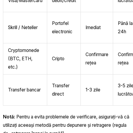
Visa/Mastercard
debit/credit
lucrăto
Portofel
Până la
Skrill / Neteller
Imediat
electronic
24h
Cryptomonede
Confirmare
Confir
(BTC, ETH,
Cripto
rețea
rețea
etc.)
Transfer
3-5 zil
Transfer bancar
1-3 zile
direct
lucrăto
Notă:
Pentru a evita problemele de verificare, asigurați-vă că
utilizați aceeași metodă pentru depunere și retragere (regula