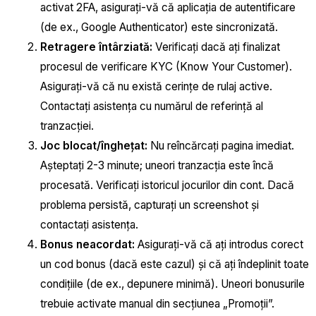
activat 2FA, asigurați-vă că aplicația de autentificare
(de ex., Google Authenticator) este sincronizată.
Retragere întârziată:
Verificați dacă ați finalizat
procesul de verificare KYC (Know Your Customer).
Asigurați-vă că nu există cerințe de rulaj active.
Contactați asistența cu numărul de referință al
tranzacției.
Joc blocat/înghețat:
Nu reîncărcați pagina imediat.
Așteptați 2-3 minute; uneori tranzacția este încă
procesată. Verificați istoricul jocurilor din cont. Dacă
problema persistă, capturați un screenshot și
contactați asistența.
Bonus neacordat:
Asigurați-vă că ați introdus corect
un cod bonus (dacă este cazul) și că ați îndeplinit toate
condițiile (de ex., depunere minimă). Uneori bonusurile
trebuie activate manual din secțiunea „Promoții”.