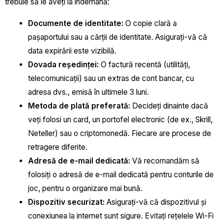
trebuie să le aveți la îndemână:
Documente de identitate:
O copie clară a
pașaportului sau a cărții de identitate. Asigurați-vă că
data expirării este vizibilă.
Dovada reședinței:
O factură recentă (utilități,
telecomunicații) sau un extras de cont bancar, cu
adresa dvs., emisă în ultimele 3 luni.
Metoda de plată preferată:
Decideți dinainte dacă
veți folosi un card, un portofel electronic (de ex., Skrill,
Neteller) sau o criptomonedă. Fiecare are procese de
retragere diferite.
Adresă de e-mail dedicată:
Vă recomandăm să
folosiți o adresă de e-mail dedicată pentru conturile de
joc, pentru o organizare mai bună.
Dispozitiv securizat:
Asigurați-vă că dispozitivul și
conexiunea la internet sunt sigure. Evitați rețelele Wi-Fi