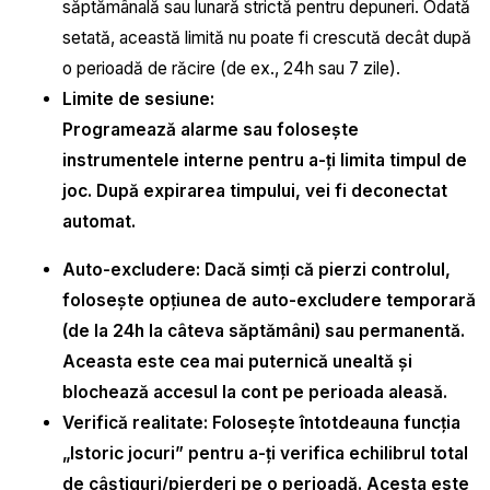
săptămânală sau lunară strictă pentru depuneri. Odată
setată, această limită nu poate fi crescută decât după
o perioadă de răcire (de ex., 24h sau 7 zile).
Limite de sesiune:
Programează alarme sau folosește
instrumentele interne pentru a-ți limita timpul de
joc. După expirarea timpului, vei fi deconectat
automat.
Auto-excludere:
Dacă simți că pierzi controlul,
folosește opțiunea de auto-excludere temporară
(de la 24h la câteva săptămâni) sau permanentă.
Aceasta este cea mai puternică unealtă și
blochează accesul la cont pe perioada aleasă.
Verifică realitate:
Folosește întotdeauna funcția
„Istoric jocuri” pentru a-ți verifica echilibrul total
de câștiguri/pierderi pe o perioadă. Acesta este