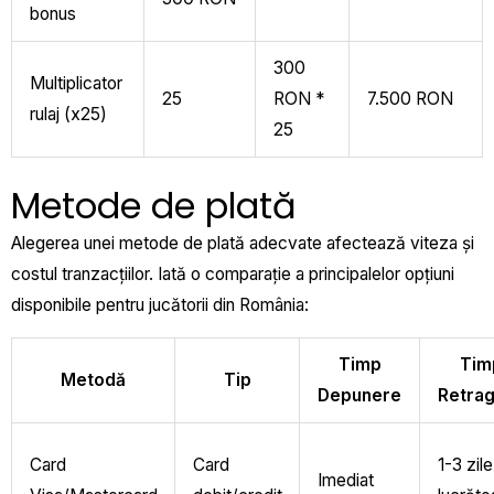
bonus
300
Multiplicator
25
RON *
7.500 RON
rulaj (x25)
25
Metode de plată
Alegerea unei metode de plată adecvate afectează viteza și
costul tranzacțiilor. Iată o comparație a principalelor opțiuni
disponibile pentru jucătorii din România:
Timp
Tim
Metodă
Tip
Depunere
Retra
Card
Card
1-3 zile
Imediat