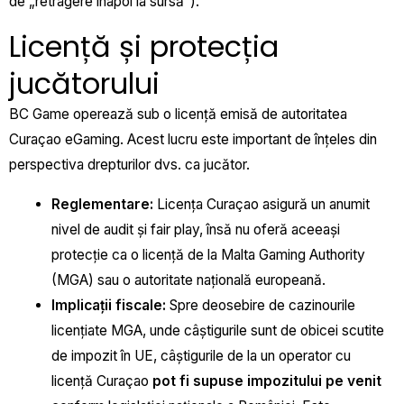
de „retragere înapoi la sursă”).
Licență și protecția
jucătorului
BC Game operează sub o licență emisă de autoritatea
Curaçao eGaming. Acest lucru este important de înțeles din
perspectiva drepturilor dvs. ca jucător.
Reglementare:
Licența Curaçao asigură un anumit
nivel de audit și fair play, însă nu oferă aceeași
protecție ca o licență de la Malta Gaming Authority
(MGA) sau o autoritate națională europeană.
Implicații fiscale:
Spre deosebire de cazinourile
licențiate MGA, unde câștigurile sunt de obicei scutite
de impozit în UE, câștigurile de la un operator cu
licență Curaçao
pot fi supuse impozitului pe venit