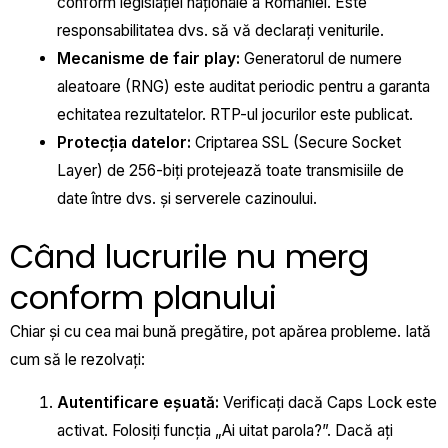
conform legislației naționale a României. Este
responsabilitatea dvs. să vă declarați veniturile.
Mecanisme de fair play:
Generatorul de numere
aleatoare (RNG) este auditat periodic pentru a garanta
echitatea rezultatelor. RTP-ul jocurilor este publicat.
Protecția datelor:
Criptarea SSL (Secure Socket
Layer) de 256-biți protejează toate transmisiile de
date între dvs. și serverele cazinoului.
Când lucrurile nu merg
conform planului
Chiar și cu cea mai bună pregătire, pot apărea probleme. Iată
cum să le rezolvați:
Autentificare eșuată:
Verificați dacă Caps Lock este
activat. Folosiți funcția „Ai uitat parola?”. Dacă ați