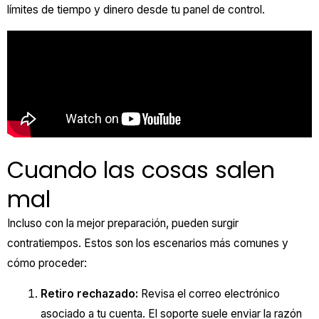
límites de tiempo y dinero desde tu panel de control.
Cuando las cosas salen
mal
Incluso con la mejor preparación, pueden surgir
contratiempos. Estos son los escenarios más comunes y
cómo proceder:
Retiro rechazado:
Revisa el correo electrónico
asociado a tu cuenta. El soporte suele enviar la razón