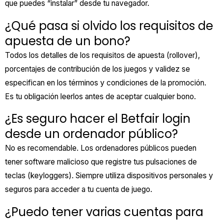
que puedes “instalar” desde tu navegador.
¿Qué pasa si olvido los requisitos de
apuesta de un bono?
Todos los detalles de los requisitos de apuesta (rollover),
porcentajes de contribución de los juegos y validez se
especifican en los términos y condiciones de la promoción.
Es tu obligación leerlos antes de aceptar cualquier bono.
¿Es seguro hacer el Betfair login
desde un ordenador público?
No es recomendable. Los ordenadores públicos pueden
tener software malicioso que registre tus pulsaciones de
teclas (keyloggers). Siempre utiliza dispositivos personales y
seguros para acceder a tu cuenta de juego.
¿Puedo tener varias cuentas para