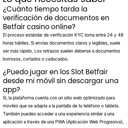
¿Cuánto tiempo tarda la
verificación de documentos en
Betfair casino online?
El proceso estándar de verificación KYC toma entre 24 y 48
horas hábiles. Si envías documentos claros y legibles, suele
ser más rápido. Los retrasos suelen deberse a documentos
borrosos, cortados o caducados.
¿Puedo jugar en los Slot Betfair
desde mi móvil sin descargar una
app?
Sí, la plataforma cuenta con un sitio web optimizado para
móviles que se adapta a la pantalla de tu teléfono o tableta.
También puedes acceder a una experiencia similar a una
aplicación a través de una PWA (Aplicación Web Progresiva),