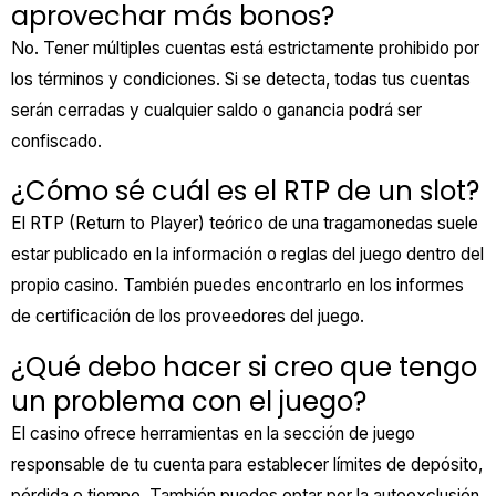
aprovechar más bonos?
No. Tener múltiples cuentas está estrictamente prohibido por
los términos y condiciones. Si se detecta, todas tus cuentas
serán cerradas y cualquier saldo o ganancia podrá ser
confiscado.
¿Cómo sé cuál es el RTP de un slot?
El RTP (Return to Player) teórico de una tragamonedas suele
estar publicado en la información o reglas del juego dentro del
propio casino. También puedes encontrarlo en los informes
de certificación de los proveedores del juego.
¿Qué debo hacer si creo que tengo
un problema con el juego?
El casino ofrece herramientas en la sección de juego
responsable de tu cuenta para establecer límites de depósito,
pérdida o tiempo. También puedes optar por la autoexclusión