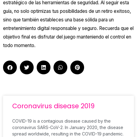
estratégico de las herramientas de seguridad. Al seguir esta
guía, no solo optimizas tus posibilidades de un retiro exitoso,
sino que también estableces una base sólida para un
entretenimiento digital responsable y seguro. Recuerda que el
objetivo final es disfrutar del juego manteniendo el control en
todo momento.
Coronavirus disease 2019
COVID-19 is a contagious disease caused by the
coronavirus SARS-CoV-2. In January 2020, the disease
spread worldwide, resulting in the COVID-19 pandemic.