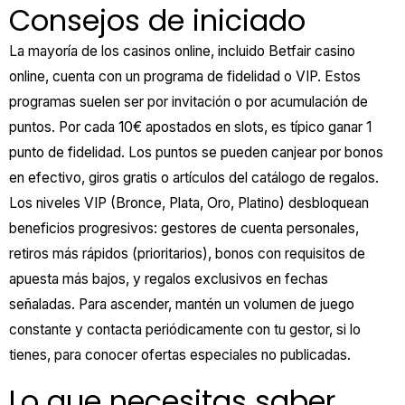
Consejos de iniciado
La mayoría de los casinos online, incluido Betfair casino
online, cuenta con un programa de fidelidad o VIP. Estos
programas suelen ser por invitación o por acumulación de
puntos. Por cada 10€ apostados en slots, es típico ganar 1
punto de fidelidad. Los puntos se pueden canjear por bonos
en efectivo, giros gratis o artículos del catálogo de regalos.
Los niveles VIP (Bronce, Plata, Oro, Platino) desbloquean
beneficios progresivos: gestores de cuenta personales,
retiros más rápidos (prioritarios), bonos con requisitos de
apuesta más bajos, y regalos exclusivos en fechas
señaladas. Para ascender, mantén un volumen de juego
constante y contacta periódicamente con tu gestor, si lo
tienes, para conocer ofertas especiales no publicadas.
Lo que necesitas saber