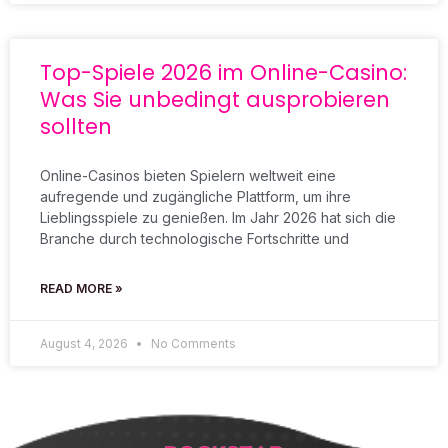
Top-Spiele 2026 im Online-Casino:
Was Sie unbedingt ausprobieren
sollten
Online-Casinos bieten Spielern weltweit eine
aufregende und zugängliche Plattform, um ihre
Lieblingsspiele zu genießen. Im Jahr 2026 hat sich die
Branche durch technologische Fortschritte und
READ MORE »
August 4, 2026
No Comments