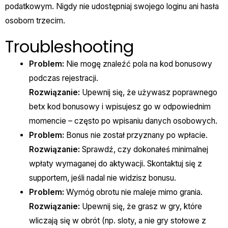
podatkowym. Nigdy nie udostępniaj swojego loginu ani hasła
osobom trzecim.
Troubleshooting
Problem:
Nie mogę znaleźć pola na kod bonusowy
podczas rejestracji.
Rozwiązanie:
Upewnij się, że używasz poprawnego
betx kod bonusowy i wpisujesz go w odpowiednim
momencie – często po wpisaniu danych osobowych.
Problem:
Bonus nie został przyznany po wpłacie.
Rozwiązanie:
Sprawdź, czy dokonałeś minimalnej
wpłaty wymaganej do aktywacji. Skontaktuj się z
supportem, jeśli nadal nie widzisz bonusu.
Problem:
Wymóg obrotu nie maleje mimo grania.
Rozwiązanie:
Upewnij się, że grasz w gry, które
wliczają się w obrót (np. sloty, a nie gry stołowe z