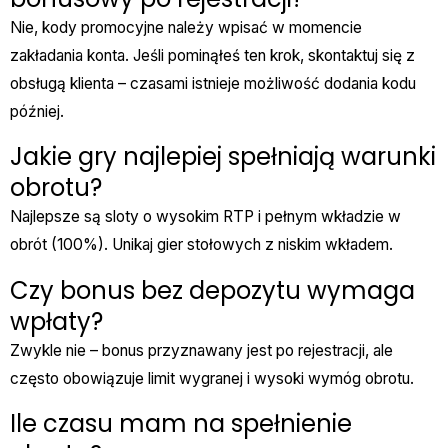
Nie, kody promocyjne należy wpisać w momencie
zakładania konta. Jeśli pominąłeś ten krok, skontaktuj się z
obsługą klienta – czasami istnieje możliwość dodania kodu
później.
Jakie gry najlepiej spełniają warunki
obrotu?
Najlepsze są sloty o wysokim RTP i pełnym wkładzie w
obrót (100%). Unikaj gier stołowych z niskim wkładem.
Czy bonus bez depozytu wymaga
wpłaty?
Zwykle nie – bonus przyznawany jest po rejestracji, ale
często obowiązuje limit wygranej i wysoki wymóg obrotu.
Ile czasu mam na spełnienie