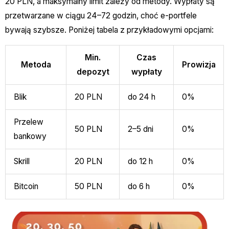
20 PLN, a maksymalny limit zależy od metody. Wypłaty są
przetwarzane w ciągu 24–72 godzin, choć e-portfele
bywają szybsze. Poniżej tabela z przykładowymi opcjami:
Min.
Czas
Metoda
Prowizja
depozyt
wypłaty
Blik
20 PLN
do 24 h
0%
Przelew
50 PLN
2–5 dni
0%
bankowy
Skrill
20 PLN
do 12 h
0%
Bitcoin
50 PLN
do 6 h
0%