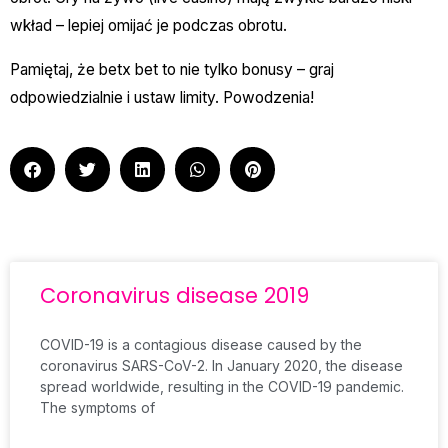
wkład – lepiej omijać je podczas obrotu.
Pamiętaj, że betx bet to nie tylko bonusy – graj
odpowiedzialnie i ustaw limity. Powodzenia!
Coronavirus disease 2019
COVID-19 is a contagious disease caused by the
coronavirus SARS-CoV-2. In January 2020, the disease
spread worldwide, resulting in the COVID-19 pandemic.
The symptoms of