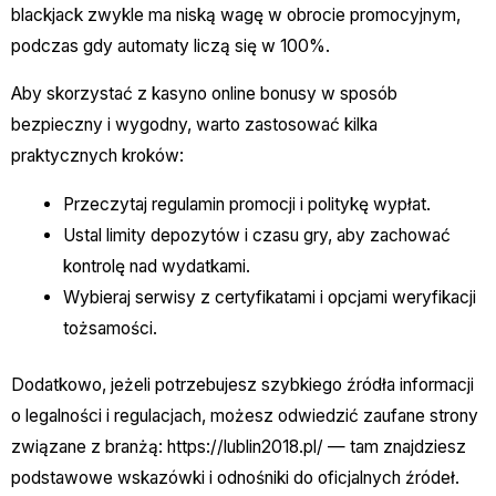
blackjack zwykle ma niską wagę w obrocie promocyjnym,
podczas gdy automaty liczą się w 100%.
Aby skorzystać z kasyno online bonusy w sposób
bezpieczny i wygodny, warto zastosować kilka
praktycznych kroków:
Przeczytaj regulamin promocji i politykę wypłat.
Ustal limity depozytów i czasu gry, aby zachować
kontrolę nad wydatkami.
Wybieraj serwisy z certyfikatami i opcjami weryfikacji
tożsamości.
Dodatkowo, jeżeli potrzebujesz szybkiego źródła informacji
o legalności i regulacjach, możesz odwiedzić zaufane strony
związane z branżą:
https://lublin2018.pl/
— tam znajdziesz
podstawowe wskazówki i odnośniki do oficjalnych źródeł.