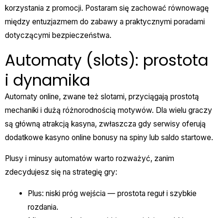
korzystania z promocji. Postaram się zachować równowagę
między entuzjazmem do zabawy a praktycznymi poradami
dotyczącymi bezpieczeństwa.
Automaty (slots): prostota
i dynamika
Automaty online, zwane też slotami, przyciągają prostotą
mechaniki i dużą różnorodnością motywów. Dla wielu graczy
są główną atrakcją kasyna, zwłaszcza gdy serwisy oferują
dodatkowe kasyno online bonusy na spiny lub saldo startowe.
Plusy i minusy automatów warto rozważyć, zanim
zdecydujesz się na strategię gry:
Plus: niski próg wejścia — prostota reguł i szybkie
rozdania.