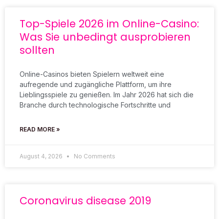
Top-Spiele 2026 im Online-Casino:
Was Sie unbedingt ausprobieren
sollten
Online-Casinos bieten Spielern weltweit eine
aufregende und zugängliche Plattform, um ihre
Lieblingsspiele zu genießen. Im Jahr 2026 hat sich die
Branche durch technologische Fortschritte und
READ MORE »
August 4, 2026
No Comments
Coronavirus disease 2019