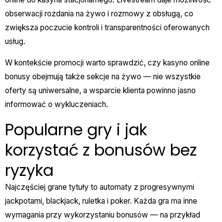
obserwacji rozdania na żywo i rozmowy z obsługą, co
zwiększa poczucie kontroli i transparentności oferowanych
usług.
W kontekście promocji warto sprawdzić, czy kasyno online
bonusy obejmują także sekcje na żywo — nie wszystkie
oferty są uniwersalne, a wsparcie klienta powinno jasno
informować o wykluczeniach.
Popularne gry i jak
korzystać z bonusów bez
ryzyka
Najczęściej grane tytuły to automaty z progresywnymi
jackpotami, blackjack, ruletka i poker. Każda gra ma inne
wymagania przy wykorzystaniu bonusów — na przykład