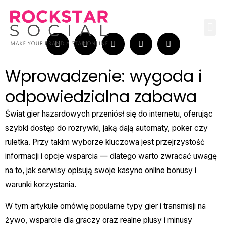
Skip
to
Me
content
Wprowadzenie: wygoda i
odpowiedzialna zabawa
Świat gier hazardowych przeniósł się do internetu, oferując
szybki dostęp do rozrywki, jaką dają automaty, poker czy
ruletka. Przy takim wyborze kluczowa jest przejrzystość
informacji i opcje wsparcia — dlatego warto zwracać uwagę
na to, jak serwisy opisują swoje kasyno online bonusy i
warunki korzystania.
W tym artykule omówię popularne typy gier i transmisji na
żywo, wsparcie dla graczy oraz realne plusy i minusy