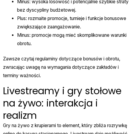
Minus: wysoka losowość i potencjalnie szybkie straty
bez dyscypliny budżetowej.
Plus: rozmaite promocje, turnieje i funkcje bonusowe
zwiększające zaangażowanie.
Minus: promocje mogą mieć skomplikowane warunki
obrotu.
Zawsze czytaj regulaminy dotyczące bonusów i obrotu,
zwracając uwagę na wymagania dotyczące zakładów i
terminy ważności.
Livestreamy i gry stołowe
na żywo: interakcja i
realizm
Gry na żywo z krupierami to element, który zbliża rozrywkę
online do kasyna stacjonarnego. Livestream daje możliwość