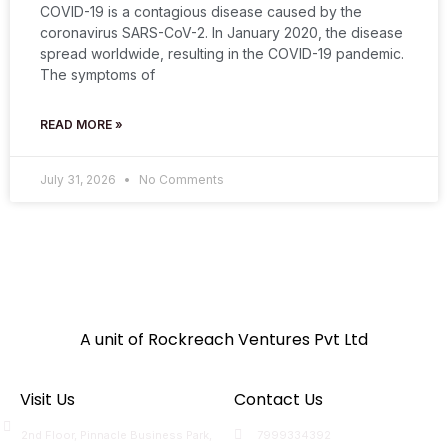
COVID-19 is a contagious disease caused by the
coronavirus SARS-CoV-2. In January 2020, the disease
spread worldwide, resulting in the COVID-19 pandemic.
The symptoms of
READ MORE »
July 31, 2026
No Comments
A unit of Rockreach Ventures Pvt Ltd
Visit Us
Contact Us
2nd Floor, Pinnacle Business Park,
7999334392