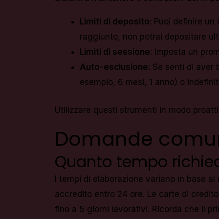
Limiti di deposito
: Puoi definire u
raggiunto, non potrai depositare ult
Limiti di sessione
: Imposta un prom
Auto-esclusione
: Se senti di aver
esempio, 6 mesi, 1 anno) o indefini
Utilizzare questi strumenti in modo proatt
Domande comu
Quanto tempo richied
I tempi di elaborazione variano in base al
accredito entro 24 ore. Le carte di credit
fino a 5 giorni lavorativi. Ricorda che il 