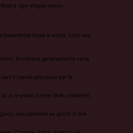
llustra ogni singolo passo.
 un’esperienza fluida e sicura. Ecco una
stomer). Accettano generalmente carta
sarà il canale principale per le
 di un e-wallet (come Skrill o Neteller)
 gioco, specialmente se giochi in live
owser (Chrome, Safari, Firefox) sia