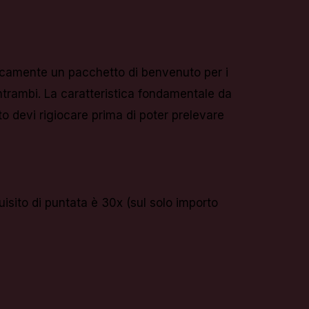
picamente un pacchetto di benvenuto per i
ntrambi. La caratteristica fondamentale da
o devi rigiocare prima di poter prelevare
isito di puntata è 30x (sul solo importo