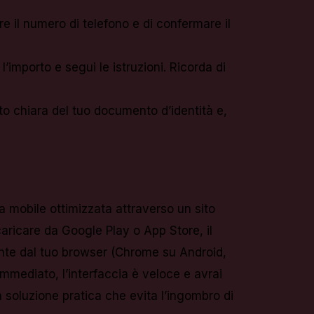
re il numero di telefono e di confermare il
l’importo e segui le istruzioni. Ricorda di
to chiara del tuo documento d’identità e,
a mobile ottimizzata attraverso un sito
aricare da Google Play o App Store, il
ente dal tuo browser (Chrome su Android,
mmediato, l’interfaccia è veloce e avrai
 soluzione pratica che evita l’ingombro di