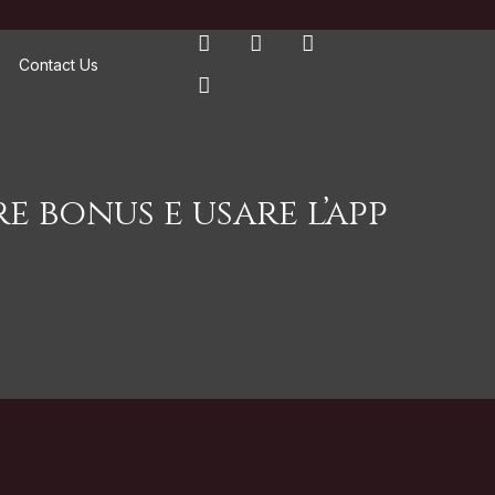
F
I
T
L
a
n
w
i
Contact Us
c
s
i
n
e
t
t
k
b
a
t
e
o
g
e
d
o
r
r
i
k
a
n
m
e bonus e usare l’app