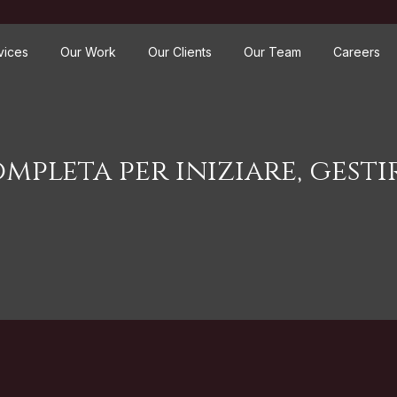
vices
Our Work
Our Clients
Our Team
Careers
mpleta per iniziare, gestir