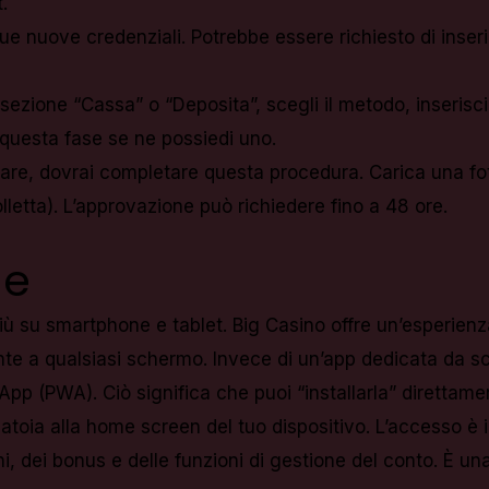
.
tue nuove credenziali. Potrebbe essere richiesto di inseri
a sezione “Cassa” o “Deposita”, scegli il metodo, inserisci 
 questa fase se ne possiedi uno.
vare, dovrai completare questa procedura. Carica una fo
lletta). L’approvazione può richiedere fino a 48 ore.
le
iù su smartphone e tablet. Big Casino offre un’esperienz
e a qualsiasi schermo. Invece di un’app dedicata da sc
pp (PWA). Ciò significa che puoi “installarla” direttam
toia alla home screen del tuo dispositivo. L’accesso è i
 dei bonus e delle funzioni di gestione del conto. È una