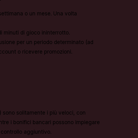
 settimana o un mese. Una volta
inuti di gioco ininterrotto.
clusione per un periodo determinato (ad
account o ricevere promozioni.
) sono solitamente i più veloci, con
entre i bonifici bancari possono impiegare
 controllo aggiuntivo.