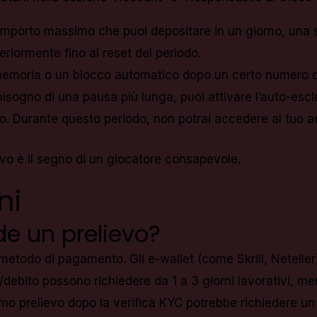
n importo massimo che puoi depositare in un giorno, una
eriormente fino al reset del periodo.
emoria o un blocco automatico dopo un certo numero di m
 bisogno di una pausa più lunga, puoi attivare l’auto-es
to. Durante questo periodo, non potrai accedere al tuo 
ivo è il segno di un giocatore consapevole.
ni
e un prelievo?
 metodo di pagamento. Gli e-wallet (come Skrill, Neteller
o/debito possono richiedere da 1 a 3 giorni lavorativi, m
primo prelievo dopo la verifica KYC potrebbe richiedere un