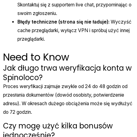
Skontaktuj się z supportem live chat, przypominając o
swoim zgłoszeniu.
Błędy techniczne (strona się nie ładuje):
Wyczyść
cache przeglądarki, wyłącz VPN i spróbuj użyć innej
przeglądarki.
Need to Know
Jak długo trwa weryfikacja konta w
Spinoloco?
Proces weryfikacji zajmuje zwykle od 24 do 48 godzin od
przesłania dokumentów (dowód osobisty, potwierdzenie
adresu). W okresach dużego obciążenia może się wydłużyć
do 72 godzin.
Czy mogę użyć kilka bonusów
jednocześnie?