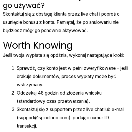
go używać?
Skontaktuj się z obsługą klienta przez live chat i poproś o
usunięcie bonusu z konta. Pamiętaj, że po anulowaniu nie
będziesz mógł go ponownie aktywować.
Worth Knowing
Jeśli twoja wypłata się opóźnia, wykonaj następujące kroki:
Sprawdź, czy konto jest w pełni zweryfikowane – jeśli
brakuje dokumentów, proces wypłaty może być
wstrzymany.
Odczekaj 48 godzin od złożenia wniosku
(standardowy czas przetwarzania).
Skontaktuj się z supportem przez live chat lub e-mail
(support@spinoloco.com), podając numer ID
transakcji.