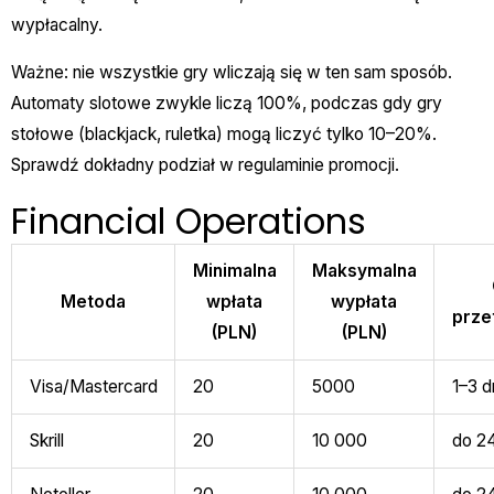
wypłacalny.
Ważne: nie wszystkie gry wliczają się w ten sam sposób.
Automaty slotowe zwykle liczą 100%, podczas gdy gry
stołowe (blackjack, ruletka) mogą liczyć tylko 10–20%.
Sprawdź dokładny podział w regulaminie promocji.
Financial Operations
Minimalna
Maksymalna
Metoda
wpłata
wypłata
prze
(PLN)
(PLN)
Visa/Mastercard
20
5000
1–3 d
Skrill
20
10 000
do 2