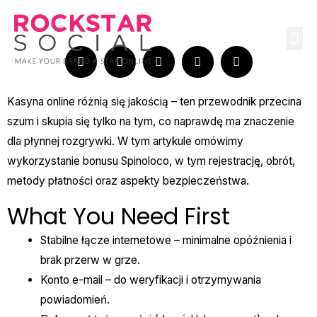
Skip
to
Me
content
Kasyna online różnią się jakością – ten przewodnik przecina
szum i skupia się tylko na tym, co naprawdę ma znaczenie
dla płynnej rozgrywki. W tym artykule omówimy
wykorzystanie bonusu Spinoloco, w tym rejestrację, obrót,
metody płatności oraz aspekty bezpieczeństwa.
What You Need First
Stabilne łącze internetowe – minimalne opóźnienia i
brak przerw w grze.
Konto e-mail – do weryfikacji i otrzymywania
powiadomień.