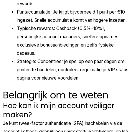
rewards.
Puntaccumulatie: Je krijgt bijvoorbeeld 1 punt per €10
ingezet. Snelle accumulatie komt van hogere inzetten.
Typische rewards: Cashback (0,5%–10%),
persoonlijke account managers, snellere opnames,
exclusieve bonusaanbiedingen en zelfs fysieke
cadeaus.
Strategie: Concentreer je spel op een paar dagen om
punten te bundelen, controleer regelmatig je VIP status
pagina voor nieuwe voordelen.
Belangrijk om te weten
Hoe kan ik mijn account veiliger
maken?
Je kunt twee-factor authenticatie (2FA) inschakelen via de
account settings, gebruik een uniek sterk wachtwoord, en log