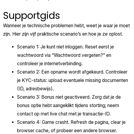
Supportgids
Wanneer je technische problemen hebt, weet je waar je moet
zijn. Hier zijn vijf praktische scenario’s en hoe je ze oplost.
Scenario 1: Je kunt niet inloggen. Reset eerst je
wachtwoord via “Wachtwoord vergeten?” en
controleer je internetverbinding.
Scenario 2: Een opname wordt afgekeurd. Controleer
je KYC-status: upload eventuele missing documenten
(ID, adresbewijs).
Scenario 3: Bonus niet geactiveerd. Zorg dat je de
bonus optie hebt aangeklikt tijdens storting; neem
contact op met live chat met je transactie-ID.
Scenario 4: Game crasht. Refresh de pagina, clear je
browser cache, of probeer een andere browser.