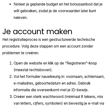
Noteer je geplande budget en het bonusaanbod dat je
wilt gebruiken, zodat je de voorwaarden later kunt
naleven.
Je account maken
Het registratieproces is een gestructureerde technische
procedure. Volg deze stappen om een account zonder
problemen te creëren.
Open de website en klik op de “Registreren”-knop
(meestal rechtsboven).
Vul het formulier nauwkeurig in: voornaam, achternaam,
e-mailadres, geboortedatum en adres. Gebruik
informatie die overeenkomt met je ID-bewijs.
Creëer een sterk wachtwoord (minimaal 8 tekens, mix
van letters, cijfers, symbolen) en bevestig je e-mail via