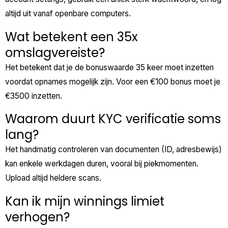
altijd uit vanaf openbare computers.
Wat betekent een 35x
omslagvereiste?
Het betekent dat je de bonuswaarde 35 keer moet inzetten
voordat opnames mogelijk zijn. Voor een €100 bonus moet je
€3500 inzetten.
Waarom duurt KYC verificatie soms
lang?
Het handmatig controleren van documenten (ID, adresbewijs)
kan enkele werkdagen duren, vooral bij piekmomenten.
Upload altijd heldere scans.
Kan ik mijn winnings limiet
verhogen?