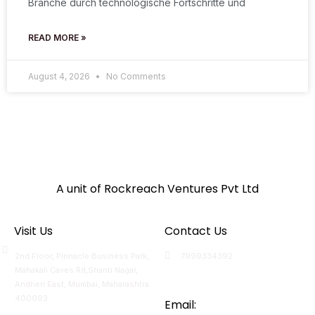
Branche durch technologische Fortschritte und
READ MORE »
August 4, 2026
No Comments
A unit of Rockreach Ventures Pvt Ltd
Visit Us
Contact Us
2nd Floor, Pinnacle Business Park,
7999334392
Mahakali Caves Rd,Shanti Nagar,
7000743870
Andheri East, Mumbai, Maharashtra
400093
Email: