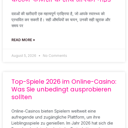
दवाओं की खरीदारी एक महत्वपूर्ण प्रक्रिया है, जो आपके स्वास्थ्य को
प्रभावित कर सकती है। सही औषधियों का चयन, उनकी सही खुराक और
समय पर
READ MORE »
August 5, 2026
No Comments
Top-Spiele 2026 im Online-Casino:
Was Sie unbedingt ausprobieren
sollten
Online-Casinos bieten Spielern weltweit eine
aufregende und zugängliche Plattform, um ihre
Lieblingsspiele zu genießen. Im Jahr 2026 hat sich die