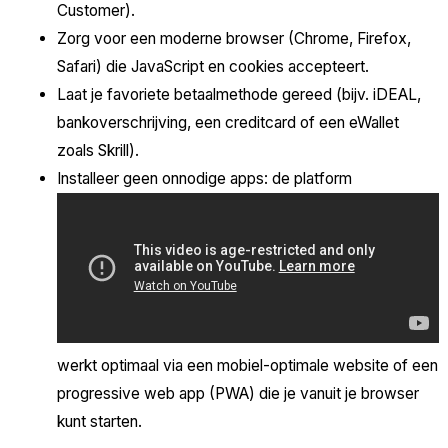
Customer).
Zorg voor een moderne browser (Chrome, Firefox,
Safari) die JavaScript en cookies accepteert.
Laat je favoriete betaalmethode gereed (bijv. iDEAL,
bankoverschrijving, een creditcard of een eWallet
zoals Skrill).
Installeer geen onnodige apps: de platform
werkt optimaal via een mobiel-optimale website of een
progressive web app (PWA) die je vanuit je browser
kunt starten.