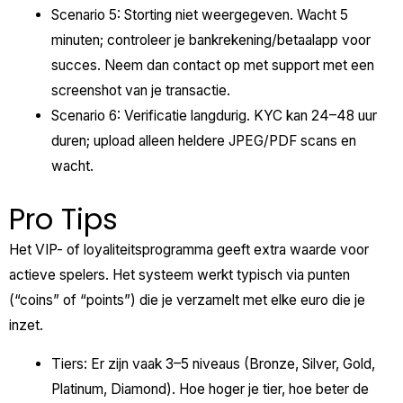
Scenario 5: Storting niet weergegeven. Wacht 5
minuten; controleer je bankrekening/betaalapp voor
succes. Neem dan contact op met support met een
screenshot van je transactie.
Scenario 6: Verificatie langdurig. KYC kan 24–48 uur
duren; upload alleen heldere JPEG/PDF scans en
wacht.
Pro Tips
Het VIP- of loyaliteitsprogramma geeft extra waarde voor
actieve spelers. Het systeem werkt typisch via punten
(“coins” of “points”) die je verzamelt met elke euro die je
inzet.
Tiers: Er zijn vaak 3–5 niveaus (Bronze, Silver, Gold,
Platinum, Diamond). Hoe hoger je tier, hoe beter de