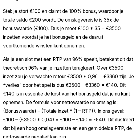
Stel: je stort €100 en claimt de 100% bonus, waardoor je
totale saldo €200 wordt. De omslagvereiste is 35x de
bonuswaarde (€100). Dus je moet €100 * 35 = €3500
inzetten voordat je het bonusgeld en de daaruit
voortkomende winsten kunt opnemen.
Als je een slot met een RTP van 96% speelt, betekent dit dat
theoretisch 96% van je inzetten terugkeert. Over €3500
inzet zou je verwachte retour €3500 * 0,96 = €3360 zijn. Je
“verlies” door het spel is dus €3500 – €3360 = €140. Dit
€140 is in essentie de kost van het bonusgeld dat je nu kunt
opnemen. De formule voor nettowaarde na omslag is:
(Bonuswaarde) – (Totale inzet * (1 – RTP)). In ons geval:
€100 – (€3500 * 0,04) = €100 – €140 = -€40. Dit illustreert
dat bij een hoog omslagvereiste en een gemiddelde RTP, de
nettowaarde negatief kan zijn.