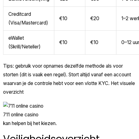
Creditcard
€10
€20
1–2 wer
(Visa/Mastercard)
eWallet
€10
€10
0–12 uu
(Skrill/Neteller)
Tips: gebruik voor opnames dezelfde methode als voor
storten (dit is vaak een regel). Stort altijd vanaf een account
waarvan je de controle hebt voor een vlotte KYC. Het visuele
overzicht
711 online casino
kan helpen bij het kiezen.
Veiligheidsoverzicht