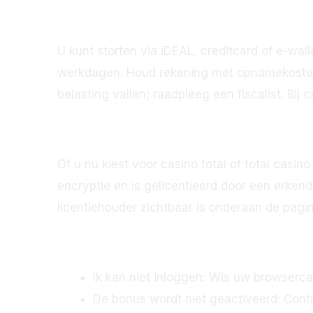
Financiële handel
U kunt storten via iDEAL, creditcard of e-wa
werkdagen. Houd rekening met opnamekosten e
belasting vallen; raadpleeg een fiscalist. Bij 
Is het veilig?
Of u nu kiest voor casino total of total casi
encryptie en is gelicentieerd door een erken
licentiehouder zichtbaar is onderaan de pagin
Problemen oplos
Ik kan niet inloggen: Wis uw browserc
De bonus wordt niet geactiveerd: Contr