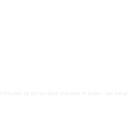
l Gids: Regi
vices
Our Work
Our Clients
Our Team
Careers
eiligheid
ijf minuten de tijd om deze checklist te lezen – het beh
 hebt