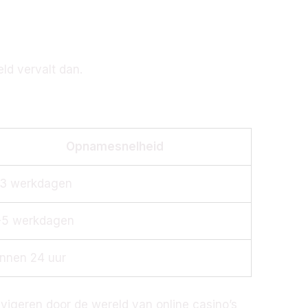
ld vervalt dan.
Opnamesnelheid
-3 werkdagen
-5 werkdagen
innen 24 uur
navigeren door de wereld van online casino’s