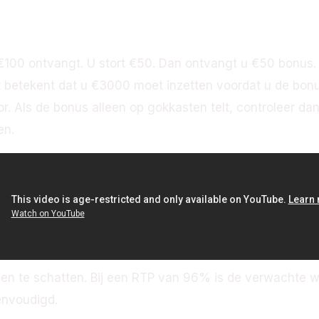
nen
100 ontvangt. U stort €50. Dan ontvangt u €50 bonus. 
it betekent dat u €3000 moet inzetten voordat u de bon
tor. Als de bonus alleen op gokkasten telt, controleer da
en.
en te schatten. Bij een RTP van 96% is de verwachte w
eenvoudigd.