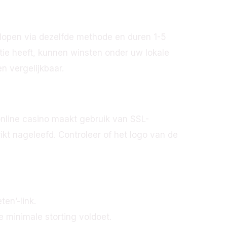
rlopen via dezelfde methode en duren 1-5
tie heeft, kunnen winsten onder uw lokale
en vergelijkbaar.
 online casino maakt gebruik van SSL-
ikt nageleefd. Controleer of het logo van de
en’-link.
 minimale storting voldoet.