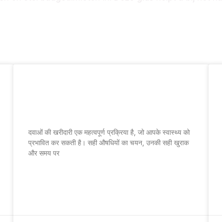
दवाओं की खरीदारी का सही
तरीका: कस्टम फार्मेसी के साथ
आपका गाइड
दवाओं की खरीदारी एक महत्वपूर्ण प्रक्रिया है, जो आपके स्वास्थ्य को
प्रभावित कर सकती है। सही औषधियों का चयन, उनकी सही खुराक
और समय पर
READ MORE »