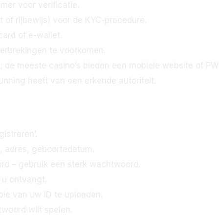
er voor verificatie.
rt of rijbewijs) voor de KYC-procedure.
ard of e-wallet.
derbrekingen te voorkomen.
; de meeste casino’s bieden een mobiele website of PW
unning heeft van een erkende autoriteit.
maken
gistreren’.
, adres, geboortedatum.
d – gebruik een sterk wachtwoord.
 u ontvangt.
pie van uw ID te uploaden.
twoord wilt spelen.