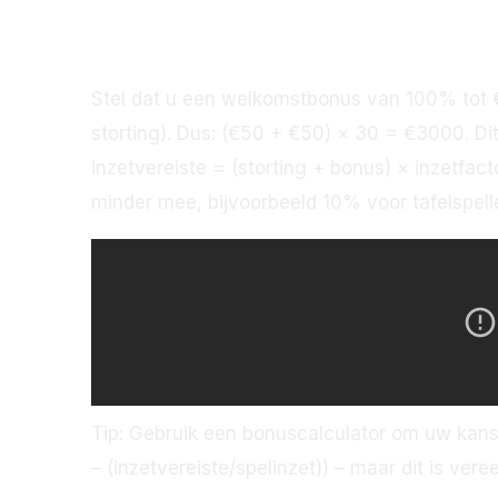
Uw bonus bereke
Stel dat u een welkomstbonus van 100% tot €
storting). Dus: (€50 + €50) × 30 = €3000. D
inzetvereiste = (storting + bonus) × inzetfac
minder mee, bijvoorbeeld 10% voor tafelspell
Tip: Gebruik een bonuscalculator om uw kans
– (inzetvereiste/spelinzet)) – maar dit is ver