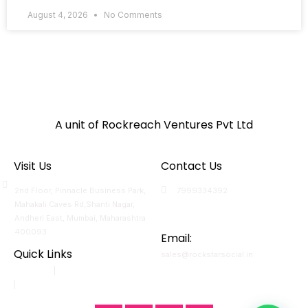
August 4, 2026
No Comments
A unit of Rockreach Ventures Pvt Ltd
Visit Us
Contact Us
2nd Floor, Pinnacle Business Park,
7999334392
Mahakali Caves Rd,Shanti Nagar,
7000743870
Andheri East, Mumbai, Maharashtra
400093
Email:
Quick Links
sales@rockstarsocial.in
Mumbai
|
Bangalore
Nagpur
|
Raipur