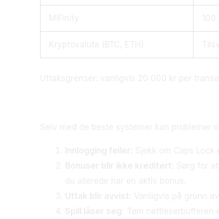
MiFinity
100 
Kryptovaluta (BTC, ETH)
Tils
Uttaksgrenser: vanligvis 20 000 kr per trans
When Things Go 
Selv med de beste systemer kan problemer opp
Innlogging feiler:
Sjekk om Caps Lock er
Bonuser blir ikke kreditert:
Sørg for at
du allerede har en aktiv bonus.
Uttak blir avvist:
Vanligvis på grunn av 
Spill låser seg:
Tøm nettleserbufferen el