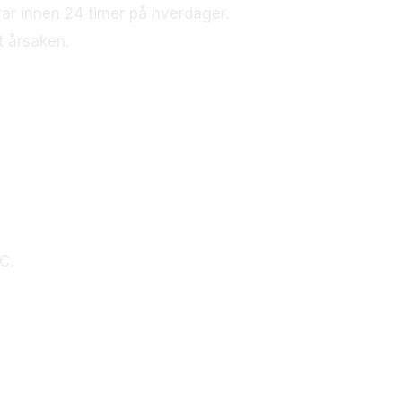
var innen 24 timer på hverdager.
t årsaken.
C.