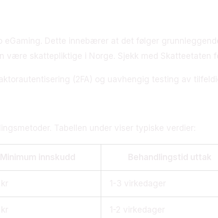
 eGaming. Dette innebærer at det følger grunnleggende kr
n være skattepliktige i Norge. Sjekk med Skatteetaten fo
faktorautentisering (2FA) og uavhengig testing av tilfeldi
ons
lingsmetoder. Tabellen under viser typiske verdier:
Minimum innskudd
Behandlingstid uttak
kr
1-3 virkedager
kr
1-2 virkedager