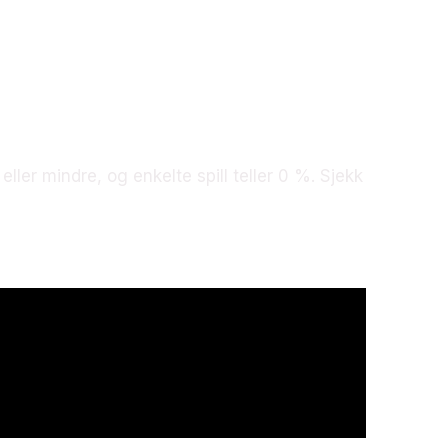
eller mindre, og enkelte spill teller 0 %. Sjekk