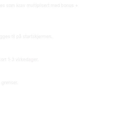
nes som krav multiplisert med bonus +
gges til på startskjermen.
ort 1-3 virkedager.
 grenser.
n?