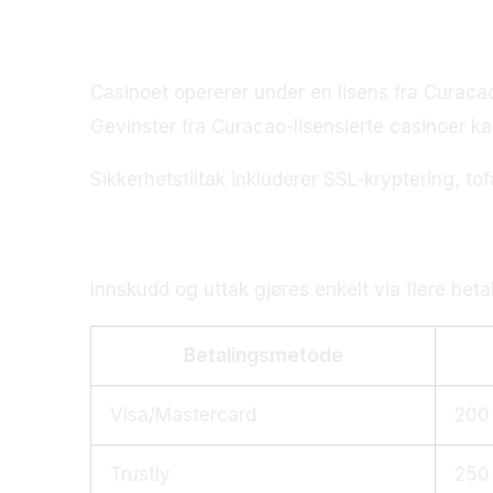
Safety & Licensing
Casinoet opererer under en lisens fra Curacao
Gevinster fra Curacao-lisensierte casinoer ka
Sikkerhetstiltak inkluderer SSL-kryptering, to
Financial Operati
Innskudd og uttak gjøres enkelt via flere beta
Betalingsmetode
Visa/Mastercard
200 
Trustly
250 