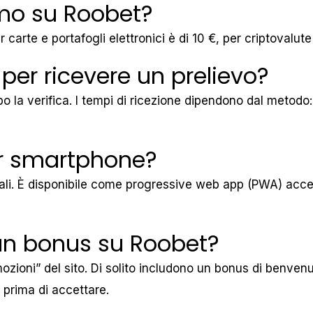
imo su Roobet?
 carte e portafogli elettronici è di 10 €, per criptovalute
per ricevere un prelievo?
 la verifica. I tempi di ricezione dipendono dal metodo: 
er smartphone?
iali. È disponibile come progressive web app (PWA) acce
un bonus su Roobet?
zioni” del sito. Di solito includono un bonus di benvenuto
 prima di accettare.