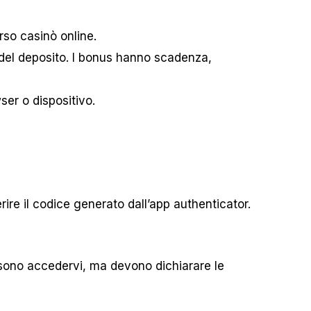
rso casinò online.
 del deposito. I bonus hanno scadenza,
er o dispositivo.
ire il codice generato dall’app authenticator.
ssono accedervi, ma devono dichiarare le