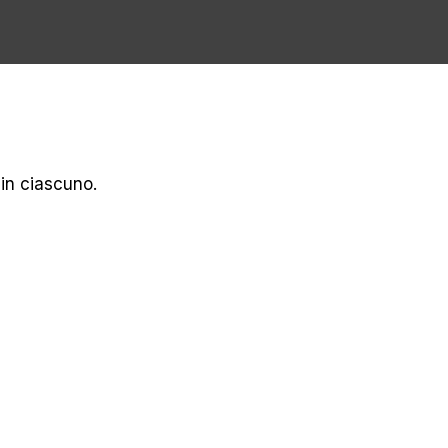
in ciascuno.