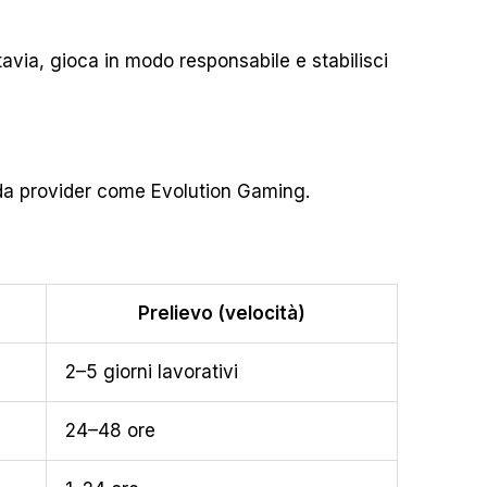
ttavia, gioca in modo responsabile e stabilisci
ti da provider come Evolution Gaming.
Prelievo (velocità)
2–5 giorni lavorativi
24–48 ore