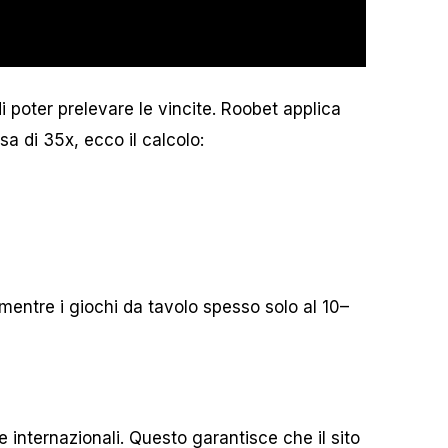
i poter prelevare le vincite. Roobet applica
a di 35x, ecco il calcolo:
 mentre i giochi da tavolo spesso solo al 10–
internazionali. Questo garantisce che il sito