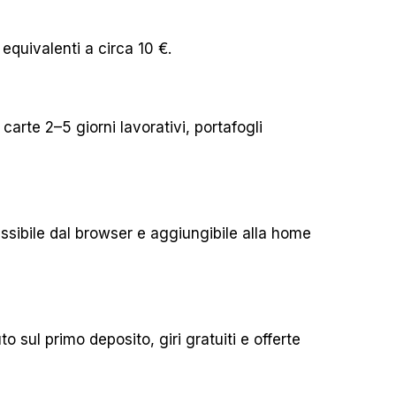
 equivalenti a circa 10 €.
carte 2–5 giorni lavorativi, portafogli
ssibile dal browser e aggiungibile alla home
 sul primo deposito, giri gratuiti e offerte