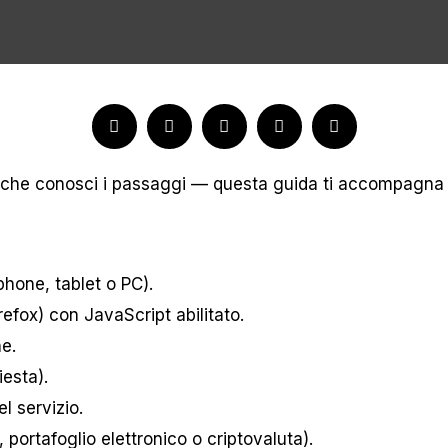
 che conosci i passaggi — questa guida ti accompagna 
hone, tablet o PC).
efox) con JavaScript abilitato.
ne.
iesta).
l servizio.
ortafoglio elettronico o criptovaluta).