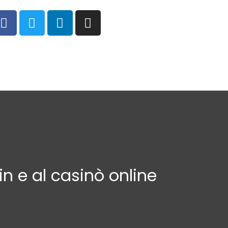
F
T
L
I
a
w
i
n
c
i
n
s
e
t
k
t
b
t
e
a
o
e
d
g
o
r
i
r
k
n
a
m
 e al casinò online