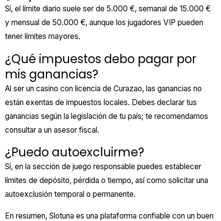
Sí, el límite diario suele ser de 5.000 €, semanal de 15.000 €
y mensual de 50.000 €, aunque los jugadores VIP pueden
tener límites mayores.
¿Qué impuestos debo pagar por
mis ganancias?
Al ser un casino con licencia de Curazao, las ganancias no
están exentas de impuestos locales. Debes declarar tus
ganancias según la legislación de tu país; te recomendamos
consultar a un asesor fiscal.
¿Puedo autoexcluirme?
Sí, en la sección de juego responsable puedes establecer
límites de depósito, pérdida o tiempo, así como solicitar una
autoexclusión temporal o permanente.
En resumen, Slotuna es una plataforma confiable con un buen