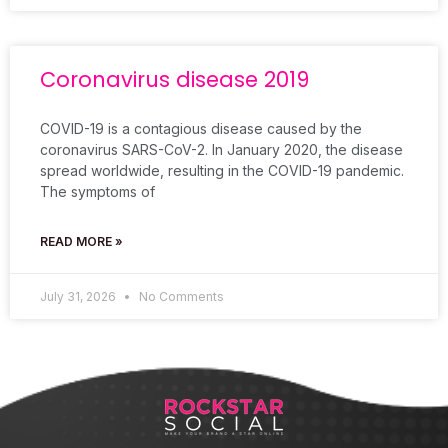
Coronavirus disease 2019
COVID-19 is a contagious disease caused by the
coronavirus SARS-CoV-2. In January 2020, the disease
spread worldwide, resulting in the COVID-19 pandemic.
The symptoms of
READ MORE »
July 31, 2026
No Comments