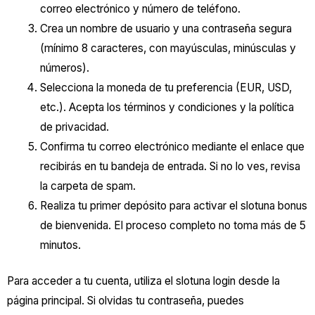
correo electrónico y número de teléfono.
Crea un nombre de usuario y una contraseña segura
(mínimo 8 caracteres, con mayúsculas, minúsculas y
números).
Selecciona la moneda de tu preferencia (EUR, USD,
etc.). Acepta los términos y condiciones y la política
de privacidad.
Confirma tu correo electrónico mediante el enlace que
recibirás en tu bandeja de entrada. Si no lo ves, revisa
la carpeta de spam.
Realiza tu primer depósito para activar el slotuna bonus
de bienvenida. El proceso completo no toma más de 5
minutos.
Para acceder a tu cuenta, utiliza el slotuna login desde la
página principal. Si olvidas tu contraseña, puedes