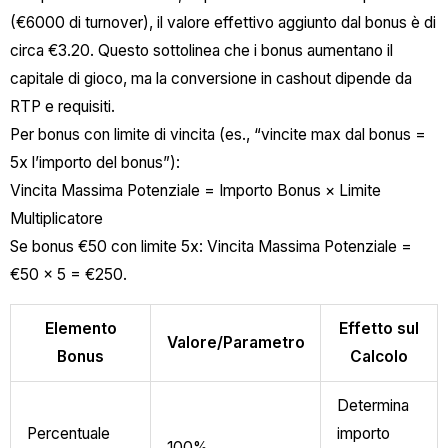
(€6000 di turnover), il valore effettivo aggiunto dal bonus è di
circa €3.20. Questo sottolinea che i bonus aumentano il
capitale di gioco, ma la conversione in cashout dipende da
RTP e requisiti.
Per bonus con limite di vincita (es., “vincite max dal bonus =
5x l’importo del bonus”):
Vincita Massima Potenziale = Importo Bonus × Limite
Multiplicatore
Se bonus €50 con limite 5x: Vincita Massima Potenziale =
€50 × 5 = €250.
Elemento
Effetto sul
Valore/Parametro
Bonus
Calcolo
Determina
Percentuale
importo
100%