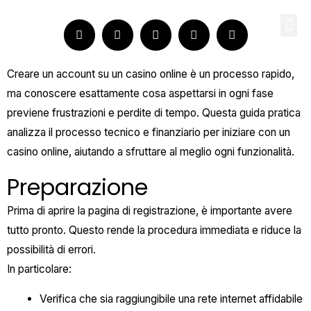
Skip
Me
to
content
Creare un account su un casino online è un processo rapido,
ma conoscere esattamente cosa aspettarsi in ogni fase
previene frustrazioni e perdite di tempo. Questa guida pratica
analizza il processo tecnico e finanziario per iniziare con un
casino online, aiutando a sfruttare al meglio ogni funzionalità.
Preparazione
Prima di aprire la pagina di registrazione, è importante avere
tutto pronto. Questo rende la procedura immediata e riduce la
possibilità di errori.
In particolare:
Verifica che sia raggiungibile una rete internet affidabile