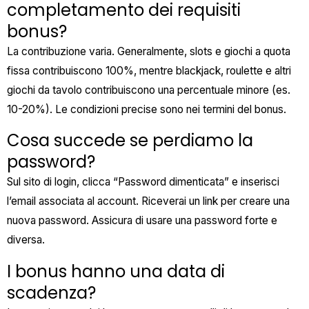
completamento dei requisiti
bonus?
La contribuzione varia. Generalmente, slots e giochi a quota
fissa contribuiscono 100%, mentre blackjack, roulette e altri
giochi da tavolo contribuiscono una percentuale minore (es.
10-20%). Le condizioni precise sono nei termini del bonus.
Cosa succede se perdiamo la
password?
Sul sito di login, clicca “Password dimenticata” e inserisci
l’email associata al account. Riceverai un link per creare una
nuova password. Assicura di usare una password forte e
diversa.
I bonus hanno una data di
scadenza?