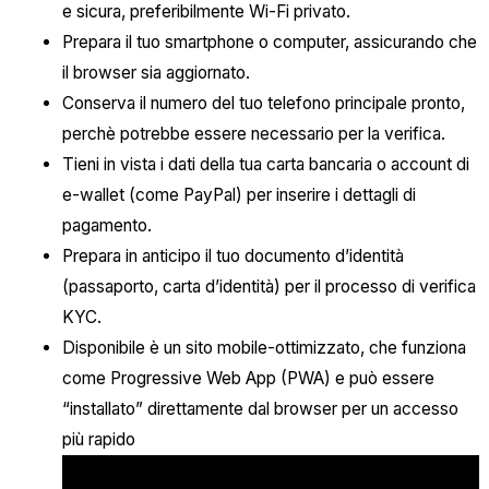
e sicura, preferibilmente Wi-Fi privato.
Prepara il tuo smartphone o computer, assicurando che
il browser sia aggiornato.
Conserva il numero del tuo telefono principale pronto,
perchè potrebbe essere necessario per la verifica.
Tieni in vista i dati della tua carta bancaria o account di
e-wallet (come PayPal) per inserire i dettagli di
pagamento.
Prepara in anticipo il tuo documento d’identità
(passaporto, carta d’identità) per il processo di verifica
KYC.
Disponibile è un sito mobile-ottimizzato, che funziona
come Progressive Web App (PWA) e può essere
“installato” direttamente dal browser per un accesso
più rapido