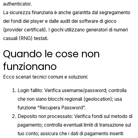
authenticator.
La sicurezza finanziaria è anche garantita dal segregamento
dei fondi dei player e dalle audit dei software di gioco
(provider certificati). I giochi utilizzano generatori di numeri
casuali (RNG) testati.
Quando le cose non
funzionano
Ecco scenari tecnici comuni e soluzioni:
Login fallito: Verifica username/password; controlla
che non siano blocchi regionali (geolocation); usa
funzione “Recupera Password”.
Deposito non processato: Verifica fondi sul metodo di
pagamento; controlla eventuali limiti di transazione sul
tuo conto; assicura che i dati di pagamento inseriti