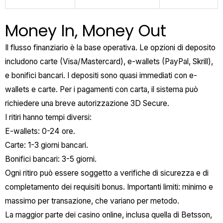
Money In, Money Out
Il flusso finanziario è la base operativa. Le opzioni di deposito
includono carte (Visa/Mastercard), e-wallets (PayPal, Skrill),
e bonifici bancari. I depositi sono quasi immediati con e-
wallets e carte. Per i pagamenti con carta, il sistema può
richiedere una breve autorizzazione 3D Secure.
I ritiri hanno tempi diversi:
E-wallets: 0-24 ore.
Carte: 1-3 giorni bancari.
Bonifici bancari: 3-5 giorni.
Ogni ritiro può essere soggetto a verifiche di sicurezza e di
completamento dei requisiti bonus. Importanti limiti: minimo e
massimo per transazione, che variano per metodo.
La maggior parte dei casino online, inclusa quella di Betsson,