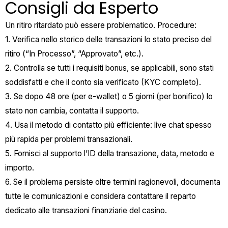
Consigli da Esperto
Un ritiro ritardato può essere problematico. Procedure:
1. Verifica nello storico delle transazioni lo stato preciso del
ritiro (“In Processo”, “Approvato”, etc.).
2. Controlla se tutti i requisiti bonus, se applicabili, sono stati
soddisfatti e che il conto sia verificato (KYC completo).
3. Se dopo 48 ore (per e-wallet) o 5 giorni (per bonifico) lo
stato non cambia, contatta il supporto.
4. Usa il metodo di contatto più efficiente: live chat spesso
più rapida per problemi transazionali.
5. Fornisci al supporto l’ID della transazione, data, metodo e
importo.
6. Se il problema persiste oltre termini ragionevoli, documenta
tutte le comunicazioni e considera contattare il reparto
dedicato alle transazioni finanziarie del casino.