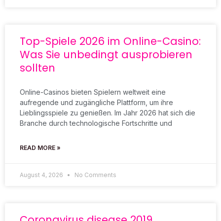
Top-Spiele 2026 im Online-Casino:
Was Sie unbedingt ausprobieren
sollten
Online-Casinos bieten Spielern weltweit eine
aufregende und zugängliche Plattform, um ihre
Lieblingsspiele zu genießen. Im Jahr 2026 hat sich die
Branche durch technologische Fortschritte und
READ MORE »
August 4, 2026
No Comments
Coronavirus disease 2019