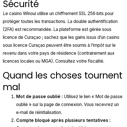
Sécurité
Le casino Winoui utilise un chiffrement SSL 256‑bits pour
protéger toutes les transactions. La double authentification
(2FA) est recommandée. La plateforme est gérée sous
licence de Curaçao ; sachez que les gains issus d’un casino
sous licence Curaçao peuvent être soumis à l’impôt sur le
revenu dans votre pays de résidence (contrairement aux
licences locales ou MGA). Consultez votre fiscalité.
Quand les choses tournent
mal
Mot de passe oublié :
Utilisez le lien « Mot de passe
oublié » sur la page de connexion. Vous recevrez un
e‑mail de réinitialisation.
Compte bloqué après plusieurs tentatives :