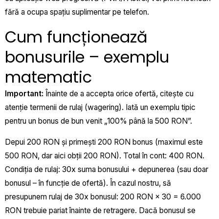
fără a ocupa spațiu suplimentar pe telefon.
Cum funcționează
bonusurile – exemplu
matematic
Important:
Înainte de a accepta orice ofertă, citește cu
atenție termenii de rulaj (wagering). Iată un exemplu tipic
pentru un bonus de bun venit „100% până la 500 RON”.
Depui 200 RON și primești 200 RON bonus (maximul este
500 RON, dar aici obții 200 RON). Total în cont: 400 RON.
Condiția de rulaj: 30x suma bonusului + depunerea (sau doar
bonusul – în funcție de ofertă). În cazul nostru, să
presupunem rulaj de 30x bonusul: 200 RON × 30 = 6.000
RON trebuie pariat înainte de retragere. Dacă bonusul se