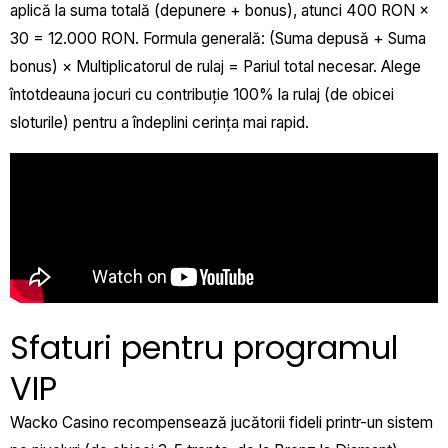
aplică la suma totală (depunere + bonus), atunci 400 RON ×
30 = 12.000 RON. Formula generală: (Suma depusă + Suma
bonus) × Multiplicatorul de rulaj = Pariul total necesar. Alege
întotdeauna jocuri cu contribuție 100% la rulaj (de obicei
sloturile) pentru a îndeplini cerința mai rapid.
Sfaturi pentru programul
VIP
Wacko Casino recompensează jucătorii fideli printr-un sistem