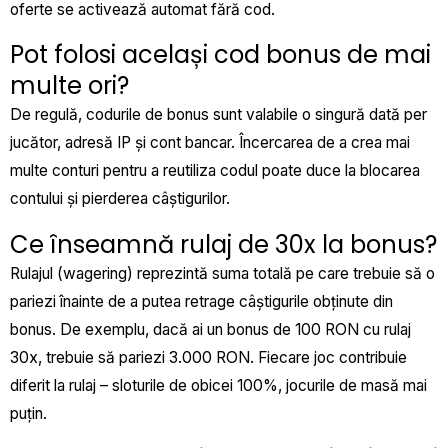
oferte se activează automat fără cod.
Pot folosi același cod bonus de mai
multe ori?
De regulă, codurile de bonus sunt valabile o singură dată per
jucător, adresă IP și cont bancar. Încercarea de a crea mai
multe conturi pentru a reutiliza codul poate duce la blocarea
contului și pierderea câștigurilor.
Ce înseamnă rulaj de 30x la bonus?
Rulajul (wagering) reprezintă suma totală pe care trebuie să o
pariezi înainte de a putea retrage câștigurile obținute din
bonus. De exemplu, dacă ai un bonus de 100 RON cu rulaj
30x, trebuie să pariezi 3.000 RON. Fiecare joc contribuie
diferit la rulaj – sloturile de obicei 100%, jocurile de masă mai
puțin.