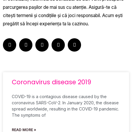
parcurgerea pașilor de mai sus cu atenție. Asigură-te că
citești termenii și condițiile și că joci responsabil. Acum ești
pregătit să începi experiența ta la cazinou.
Coronavirus disease 2019
COVID-19 is a contagious disease caused by the
coronavirus SARS-CoV-2. In January 2020, the disease
spread worldwide, resulting in the COVID-19 pandemic.
The symptoms of
READ MORE »