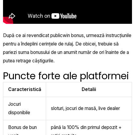
După ce ai revendicat publicwin bonus, urmează instrucțiunile
pentru a îndeplini cerințele de rulaj. De obicei, trebuie să
pariezi suma bonusului de un anumit număr de ori înainte de a
putea retrage câștigurile.
Puncte forte ale platformei
Caracteristică
Detalii
Jocuri
sloturi, jocuri de masă, live dealer
disponibile
Bonus de bun
până la 100% din primul depozit +