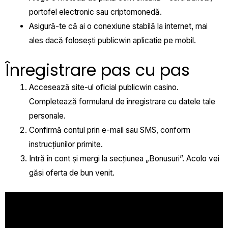
portofel electronic sau criptomonedă.
Asigură-te că ai o conexiune stabilă la internet, mai
ales dacă folosești publicwin aplicatie pe mobil.
Înregistrare pas cu pas
Accesează site-ul oficial publicwin casino.
Completează formularul de înregistrare cu datele tale
personale.
Confirmă contul prin e-mail sau SMS, conform
instrucțiunilor primite.
Intră în cont și mergi la secțiunea „Bonusuri”. Acolo vei
găsi oferta de bun venit.