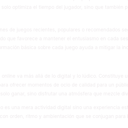
 solo optimiza el tiempo del jugador, sino que también p
nes de juegos recientes, populares o recomendados segú
ido que favorece a mantener el entusiasmo en cada sesi
mación básica sobre cada juego ayuda a mitigar la ince
una experiencia cultura
online va más allá de lo digital y lo lúdico. Constituye
 para ofrecer momentos de ocio de calidad para un públi
olo ganar, sino disfrutar una atmósfera que mezcle dive
 no es una mera actividad digital sino una experiencia e
con orden, ritmo y ambientación que se conjugan para b