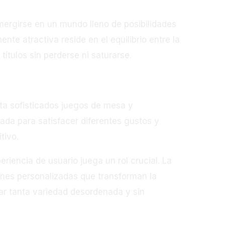
mergirse en un mundo lleno de posibilidades
te atractiva reside en el equilibrio entre la
ítulos sin perderse ni saturarse.
n clic
ta sofisticados juegos de mesa y
ada para satisfacer diferentes gustos y
tivo.
riencia de usuario juega un rol crucial. La
ones personalizadas que transforman la
r tanta variedad desordenada y sin