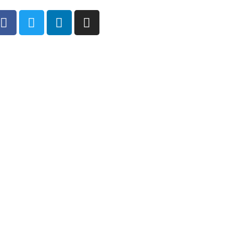
F
T
L
I
a
w
i
n
c
i
n
s
e
t
k
t
b
t
e
a
o
e
d
g
o
r
i
r
k
n
a
m