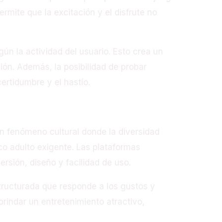
ermite que la excitación y el disfrute no
n la actividad del usuario. Esto crea un
ón. Además, la posibilidad de probar
rtidumbre y el hastío.
l y social
 un fenómeno cultural donde la diversidad
co adulto exigente. Las plataformas
rsión, diseño y facilidad de uso.
structurada que responde a los gustos y
rindar un entretenimiento atractivo,