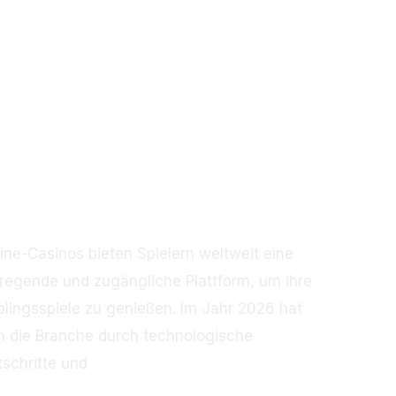
op-Spiele 2026 im
nline-Casino: Was Sie
nbedingt ausprobieren
ollten
ine-Casinos bieten Spielern weltweit eine
regende und zugängliche Plattform, um ihre
blingsspiele zu genießen. Im Jahr 2026 hat
h die Branche durch technologische
tschritte und