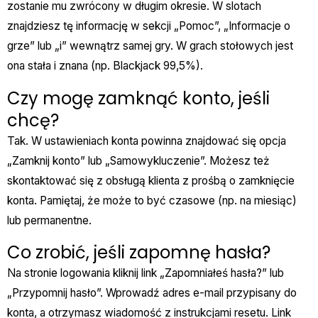
zostanie mu zwrócony w długim okresie. W slotach
znajdziesz tę informację w sekcji „Pomoc”, „Informacje o
grze” lub „i” wewnątrz samej gry. W grach stołowych jest
ona stała i znana (np. Blackjack 99,5%).
Czy mogę zamknąć konto, jeśli
chcę?
Tak. W ustawieniach konta powinna znajdować się opcja
„Zamknij konto” lub „Samowykluczenie”. Możesz też
skontaktować się z obsługą klienta z prośbą o zamknięcie
konta. Pamiętaj, że może to być czasowe (np. na miesiąc)
lub permanentne.
Co zrobić, jeśli zapomnę hasła?
Na stronie logowania kliknij link „Zapomniałeś hasła?” lub
„Przypomnij hasło”. Wprowadź adres e-mail przypisany do
konta, a otrzymasz wiadomość z instrukcjami resetu. Link