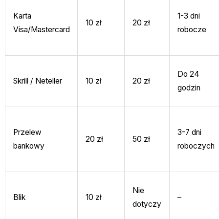
Karta
1-3 dni
10 zł
20 zł
Visa/Mastercard
robocze
Do 24
Skrill / Neteller
10 zł
20 zł
godzin
Przelew
3-7 dni
20 zł
50 zł
bankowy
roboczych
Nie
Blik
10 zł
–
dotyczy