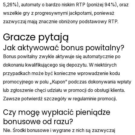
5,26%), automaty o bardzo niskim RTP (poniżej 94%), oraz
wszelkie gry z progresywnymi jackpotami, ponieważ
zazwyczaj mają znacznie obniżony podstawowy RTP.
Gracze pytają
Jak aktywować bonus powitalny?
Bonus powitalny zwykle aktywuje się automatycznie po
dokonaniu kwalifikującego się depozytu. W niektórych
przypadkach może być konieczne wprowadzenie kodu
promocyjnego w polu „Kupon” podczas dokonywania wpłaty
lub zgłoszenie chęci udziału w promocji do obsługi klienta.
Zawsze potwierdź szczegóły w regulaminie promocji.
Czy mogę wypłacić pieniądze
bonusowe od razu?
Nie. Środki bonusowe i wygrane z nich są zazwyczaj