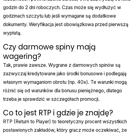
godzin do 2 dni roboczych. Czas może się wydłużyć w
godzinach szczytu lub jeśli wymagane są dodatkowe
dokumenty. Weryfikacja jest obowiązkowa przed pierwszą
wypłatą.
Czy darmowe spiny mają
wagering?
Tak, prawie zawsze. Wygrane z darmowych spinów są
zazwyczaj kredytowane jako środki bonusowe i podlegają
własnym wymaganiom obrotu (np. 40x). Te warunki mogą
różnić się od warunków dla bonusu pieniężnego, dlatego
trzeba je sprawdzić w szczegółach promocji.
Co to jest RTP i gdzie je znajdę?
RTP (Return to Player) to teoretyczny procent wszystkich
postawionych zakładów, który gracz może oczekiwać, że