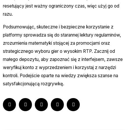
resetujący jest ważny ograniczony czas, więc użyj go od
razu.
Podsumowując, skuteczne i bezpieczne korzystanie z
platformy sprowadza się do starannej lektury regulaminów,
zrozumienia matematyki stojącej za promocjami oraz
strategicznego wyboru gier o wysokim RTP. Zacznij od
małego depozytu, aby zapoznać się z interfejsem, zawsze
weryfikuj konto z wyprzedzeniem i korzystaj z narzędzi
kontroli. Podejście oparte na wiedzy zwiększa szanse na
satysfakcjonującą rozgrywkę.