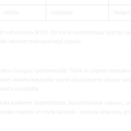
Välitön
Vaihtelee
Helppo
tilin vahvistusta (KYC). On myös suositeltavaa käyttää 
ikki tekniset maksupalvelut tarjoaa
Frumzi casino online
us
oimii Curaçao -pelilisenssillä. Tämä on yleinen kansainväl
ssin alaisilta kasinoilta voivat olla tuloveron alaista t
silta sivustoilta.
rdia kaikkeen tiedonsiirtoon. Suosittelemme vahvan, uni
sioiden hallinta on myös tärkeää – kirjaudu aina ulos, jos
at ja niiden korjaukse