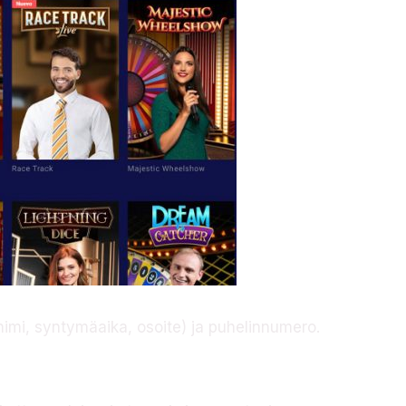
(nimi, syntymäaika, osoite) ja puhelinnumero.