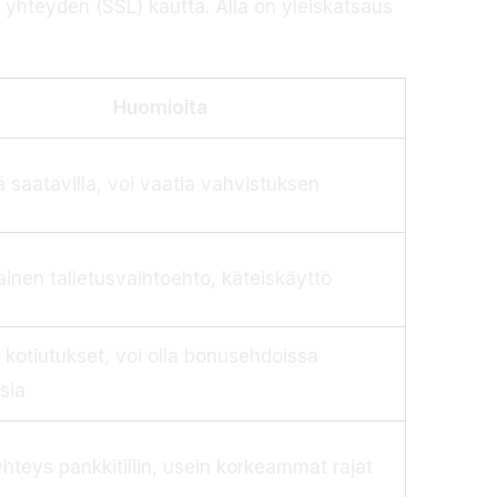
n yhteyden (SSL) kautta. Alla on yleiskatsaus
Huomioita
 saatavilla, voi vaatia vahvistuksen
inen talletusvaihtoehto, käteiskäyttö
kotiutukset, voi olla bonusehdoissa
ksia
hteys pankkitiliin, usein korkeammat rajat