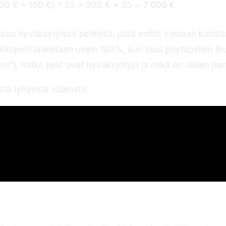
100 € + 100 €) * 35 = 200 € * 35 =
7 000 €
.
oa hyväksytyissä peleissä, jotta voitot voidaan kotiuttaa
kkopelit lasketaan usein 100%, kun taas pöytäpelien (ku
s”), mitkä pelit ovat hyväksyttyjä ja mikä on niiden pa
stä lyhyestä videosta:
oiminnot