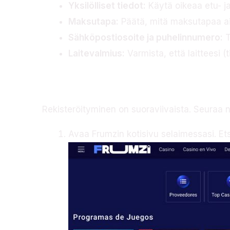
Yksilölliset tiedot:
Käytä oikeaa etu- ja
Maksutapa:
Päätä, mitä maksutapaa aio
Sähköpostiosoite ja puhelinnumero:
T
Laitevalmius:
Varmista, että laitteesi (
Rekisteröitymispro
Rekisteröityminen on suoraviivaista. Seuraa n
Avaa Frumzin kotisivu selaimessasi. Et