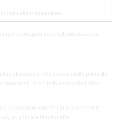
 puhelimella maksaminen
samaa maksutapaa sekä talletuksissa että
.
inen lisenssi, mutta suomalaisille pelaajille
uloa Suomessa, toisin kuin esimerkiksi MGA-
ikin salasanan luomista ja kaksivaiheista
 käytät yhteistä tietokonetta.
t