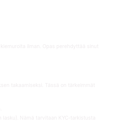
a kiemuroita ilman. Opas perehdyttää sinut
uksen takaamiseksi. Tässä on tärkeimmät
.
nen lasku). Nämä tarvitaan KYC-tarkistusta