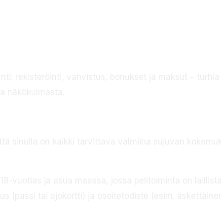
t ja maksut
nti: rekisteröinti, vahvistus, bonukset ja maksut – turhi
sta näkökulmasta.
ttä sinulla on kaikki tarvittava valmiina sujuvan kokem
18-vuotias ja asua maassa, jossa pelitoiminta on laillista
us (passi tai ajokortti) ja osoitetodiste (esim. äskettäi