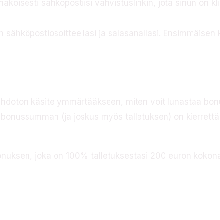
näköisesti sähköpostiisi vahvistuslinkin, jota sinun on k
ään sähköpostiosoitteellasi ja salasanallasi. Ensimmäisen 
mii
ehdoton käsite ymmärtääkseen, miten voit lunastaa bonu
a bonussumman (ja joskus myös talletuksen) on kierrettä
onuksen, joka on 100% talletuksestasi 200 euron kokona