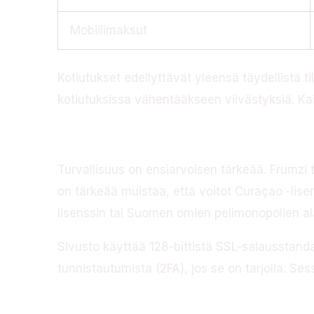
Mobiilimaksut
Kotiutukset edellyttävät yleensä täydellistä 
kotiutuksissa vähentääkseen viivästyksiä. Ka
Turvallisuuskatsa
Turvallisuus on ensiarvoisen tärkeää. Frumzi t
on tärkeää muistaa, että voitot Curaçao -lisen
lisenssin tai Suomen omien pelimonopolien alai
Sivusto käyttää 128-bittistä SSL-salausstanda
tunnistautumista (2FA), jos se on tarjolla. Ses
Yleisimmät ongelm