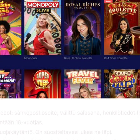
iedot: sähköpostiosoite, valittu salasana, henkilötiedot 
ntään 18-vuotias.
uojakäytäntö. On suositeltavaa lukea ne läpi.