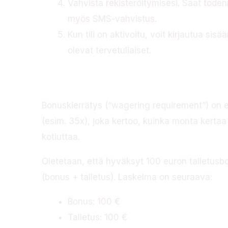
Vahvista rekisteröitymisesi. Saat toden
myös SMS-vahvistus.
Kun tili on aktivoitu, voit kirjautua sis
olevat tervetuliaiset.
Miten kierrätys toi
Bonuskierrätys (“wagering requirement”) on 
(esim. 35x), joka kertoo, kuinka monta kerta
kotiuttaa.
Oletetaan, että hyväksyt 100 euron talletusb
(bonus + talletus). Laskelma on seuraava:
Bonus: 100 €
Talletus: 100 €