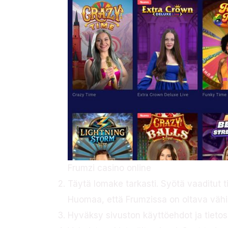
Frumzi casino online
Täytä lomake tarkasti. Syötä vaaditut t
Huomaa, että Frumzissa on oltava vähi
Hyväksy sivuston käyttöehdot ja tietos