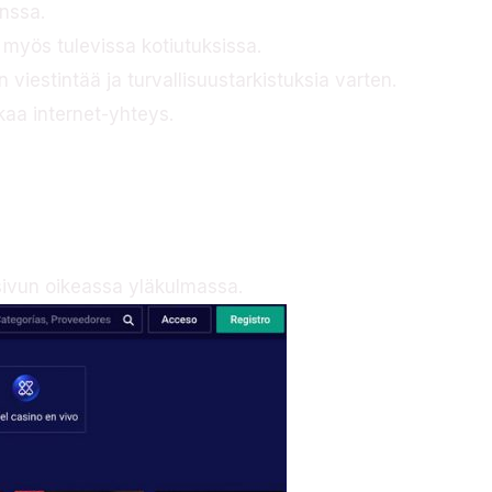
anssa.
myös tulevissa kotiutuksissa.
viestintää ja turvallisuustarkistuksia varten.
akaa internet-yhteys.
usivun oikeassa yläkulmassa.