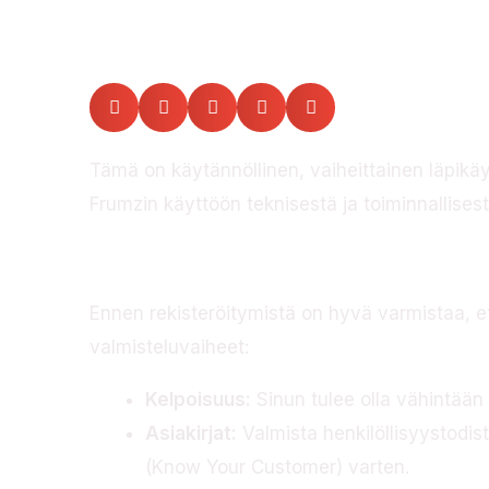
kierrätykse
Tämä on käytännöllinen, vaiheittainen läpikäy
Frumzin käyttöön teknisestä ja toiminnallise
Miten aloitetaan
Ennen rekisteröitymistä on hyvä varmistaa, e
valmisteluvaiheet:
Kelpoisuus:
Sinun tulee olla vähintään 
Asiakirjat:
Valmista henkilöllisyystodist
(Know Your Customer) varten.