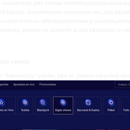
 sukunimeäsi, joka täsmää henkilöllisyystodistuksesi k
t käyttää. Suosittelemme valitsemaan sen, jota käytät 
arvitset toimivan sähköpostiosoitteen ja puhelinnumeron 
tietokone, puhelin) on päivitetty ja että käytössäsi on v
sessi
äitä vaiheita:
si “Rekisteröidy”-painike, joka on yleensä näkyvissä et