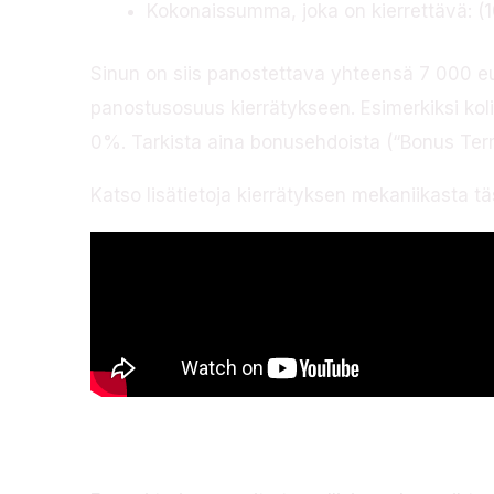
Kokonaissumma, joka on kierrettävä: (
Sinun on siis panostettava yhteensä 7 000 eur
panostusosuus kierrätykseen. Esimerkiksi koli
0%. Tarkista aina bonusehdoista (“Bonus Term
Katso lisätietoja kierrätyksen mekaniikasta tä
Pankki- ja maksut