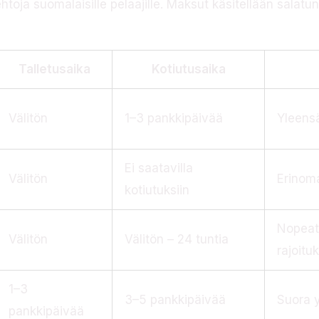
htoja suomalaisille pelaajille. Maksut käsitellään salatu
Talletusaika
Kotiutusaika
Välitön
1–3 pankkipäivää
Yleensä
Ei saatavilla
Välitön
Erinoma
kotiutuksiin
Nopeat 
Välitön
Välitön – 24 tuntia
rajoitu
1–3
3–5 pankkipäivää
Suora y
pankkipäivää