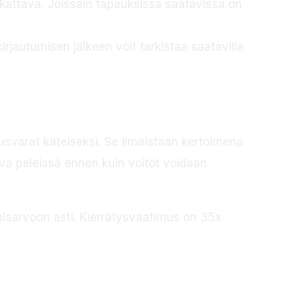
likattava. Joissain tapauksissa saatavissa on
kirjautumisen jälkeen voit tarkistaa saatavilla
svarat käteiseksi. Se ilmaistaan kertoimena
vä peleissä ennen kuin voitot voidaan
isarvoon asti. Kierrätysvaatimus on 35x