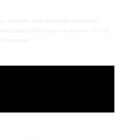
. Huomaa, että eri peleillä on erilainen
ten blackjackin) osuus voi olla vain 10% tai
nostusosuus.