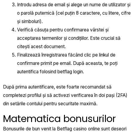
Introdu adresa de email și alege un nume de utilizator și
o parolă puternică (cel puțin 8 caractere, cu litere, cifre
și simboluri).
Verifică căsuța pentru confirmarea vârstei și
acceptarea termenilor și condițiilor. Este crucial să
citești acest document.
Finalizează înregistrarea făcând clic pe linkul de
confirmare primit pe email. După aceasta, te poți
autentifica folosind betflag login.
După prima autentificare, este foarte recomandat să
completezi profilul și să activezi verificarea în doi pași (2FA)
din setările contului pentru securitate maximă.
Matematica bonusurilor
Bonusurile de bun venit la Betflag casino online sunt deseori