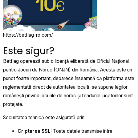
https://betflag-ro.com/
Este sigur?
Betflag operează sub o licență eliberată de Oficiul Național
pentru Jocuri de Noroc (ONJN) din România. Acesta este un
punct foarte important, deoarece înseamnă că platforma este
reglementată direct de autoritatea locală, se supune legilor
românești privind jocurile de noroc și fondurile jucătorilor sunt
protejate.
Securitatea tehnică este asigurată prin:
Criptarea SSL:
Toate datele transmise între