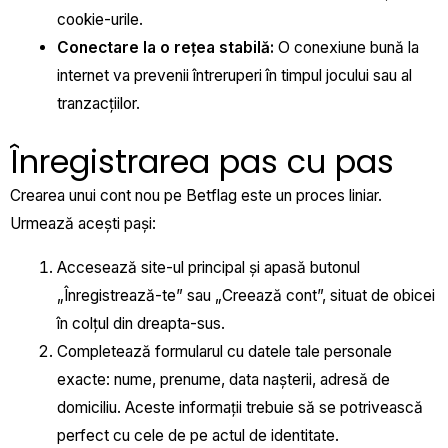
cookie-urile.
Conectare la o rețea stabilă:
O conexiune bună la
internet va prevenii întreruperi în timpul jocului sau al
tranzacțiilor.
Înregistrarea pas cu pas
Crearea unui cont nou pe Betflag este un proces liniar.
Urmează acești pași:
Accesează site-ul principal și apasă butonul
„Înregistrează-te” sau „Creează cont”, situat de obicei
în colțul din dreapta-sus.
Completează formularul cu datele tale personale
exacte: nume, prenume, data nașterii, adresă de
domiciliu. Aceste informații trebuie să se potrivească
perfect cu cele de pe actul de identitate.