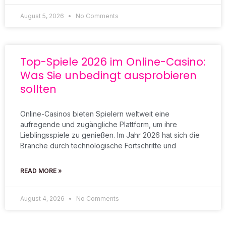
August 5, 2026
No Comments
Top-Spiele 2026 im Online-Casino:
Was Sie unbedingt ausprobieren
sollten
Online-Casinos bieten Spielern weltweit eine
aufregende und zugängliche Plattform, um ihre
Lieblingsspiele zu genießen. Im Jahr 2026 hat sich die
Branche durch technologische Fortschritte und
READ MORE »
August 4, 2026
No Comments