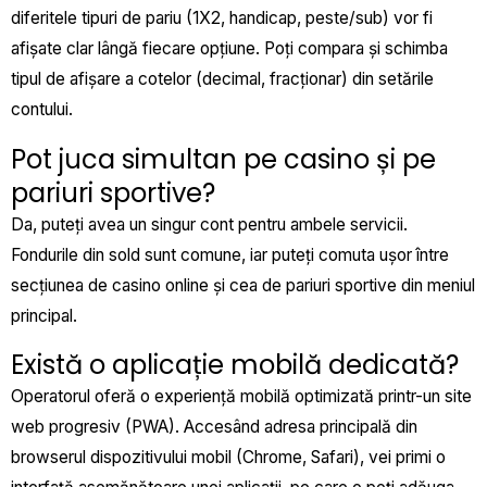
diferitele tipuri de pariu (1X2, handicap, peste/sub) vor fi
afișate clar lângă fiecare opțiune. Poți compara și schimba
tipul de afișare a cotelor (decimal, fracționar) din setările
contului.
Pot juca simultan pe casino și pe
pariuri sportive?
Da, puteți avea un singur cont pentru ambele servicii.
Fondurile din sold sunt comune, iar puteți comuta ușor între
secțiunea de casino online și cea de pariuri sportive din meniul
principal.
Există o aplicație mobilă dedicată?
Operatorul oferă o experiență mobilă optimizată printr-un site
web progresiv (PWA). Accesând adresa principală din
browserul dispozitivului mobil (Chrome, Safari), vei primi o