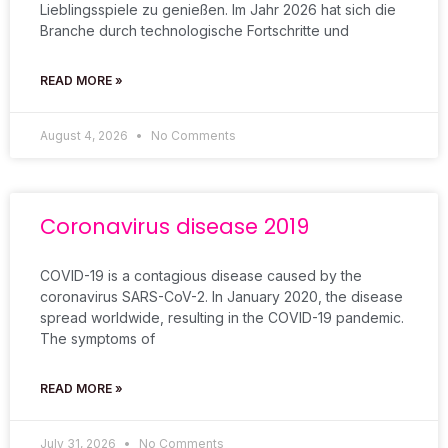
Lieblingsspiele zu genießen. Im Jahr 2026 hat sich die
Branche durch technologische Fortschritte und
READ MORE »
August 4, 2026
No Comments
Coronavirus disease 2019
COVID-19 is a contagious disease caused by the
coronavirus SARS-CoV-2. In January 2020, the disease
spread worldwide, resulting in the COVID-19 pandemic.
The symptoms of
READ MORE »
July 31, 2026
No Comments