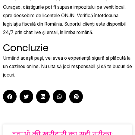
Curaçao, câștigurile pot fi supuse impozitului pe venit local,
spre deosebire de licențele ONJN. Verifică întotdeauna
legislația fiscală din România. Suportul clienți este disponibil
24/7 prin chat live și email, în limba română.
Concluzie
Urmând acești pași, vei avea o experiență sigură și plăcută la
un cazinou online. Nu uita să joci responsabil și să te bucuri de
jocuri.
दवाओं की खरीदारी का सही तरीका: