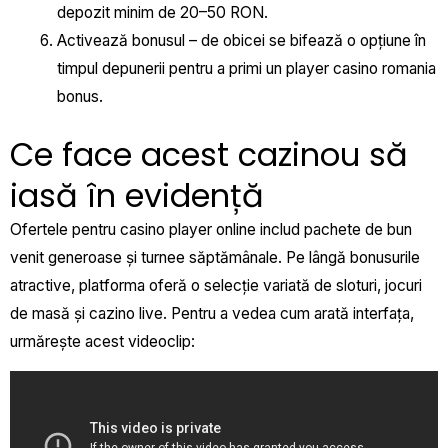
depozit minim de 20–50 RON.
Activează bonusul – de obicei se bifează o opțiune în
timpul depunerii pentru a primi un player casino romania
bonus.
Ce face acest cazinou să
iasă în evidență
Ofertele pentru casino player online includ pachete de bun
venit generoase și turnee săptămânale. Pe lângă bonusurile
atractive, platforma oferă o selecție variată de sloturi, jocuri
de masă și cazino live. Pentru a vedea cum arată interfața,
urmărește acest videoclip: