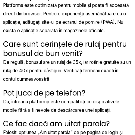
Platforma este optimizată pentru mobile și poate fi accesată
direct din browser. Pentru o experiență asemănătoare cu o
aplicație, adăugați site-ul pe ecranul de pornire (PWA). Nu
există o aplicație separată în magazinele oficiale.
Care sunt cerințele de rulaj pentru
bonusul de bun venit?
De regulă, bonusul are un rulaj de 35x, iar rotirile gratuite au un
rulaj de 40x pentru câștiguri. Verificați termenii exacti în
contul dumneavoastră.
Pot juca de pe telefon?
Da, întreaga platformă este compatibilă cu dispozitivele
mobile fără a fi nevoie de descărcarea unei aplicații.
Ce fac dacă am uitat parola?
Folosiți opțiunea „Am uitat parola” de pe pagina de login și