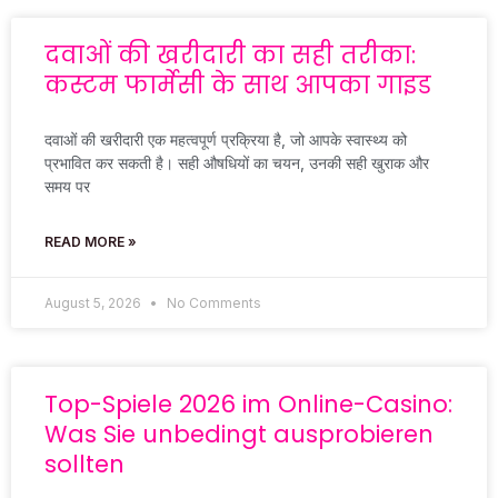
दवाओं की खरीदारी का सही तरीका:
कस्टम फार्मेसी के साथ आपका गाइड
दवाओं की खरीदारी एक महत्वपूर्ण प्रक्रिया है, जो आपके स्वास्थ्य को
प्रभावित कर सकती है। सही औषधियों का चयन, उनकी सही खुराक और
समय पर
READ MORE »
August 5, 2026
No Comments
Top-Spiele 2026 im Online-Casino:
Was Sie unbedingt ausprobieren
sollten