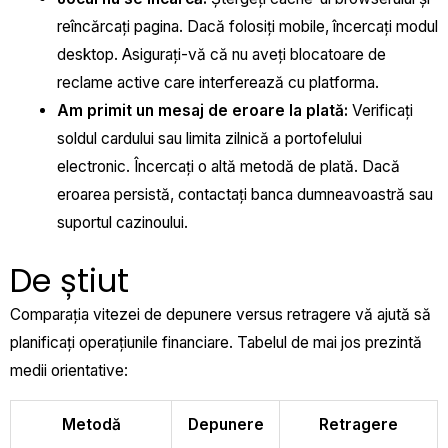
reîncărcați pagina. Dacă folosiți mobile, încercați modul
desktop. Asigurați-vă că nu aveți blocatoare de
reclame active care interferează cu platforma.
Am primit un mesaj de eroare la plată:
Verificați
soldul cardului sau limita zilnică a portofelului
electronic. Încercați o altă metodă de plată. Dacă
eroarea persistă, contactați banca dumneavoastră sau
suportul cazinoului.
De știut
Comparația vitezei de depunere versus retragere vă ajută să
planificați operațiunile financiare. Tabelul de mai jos prezintă
medii orientative:
Metodă
Depunere
Retragere