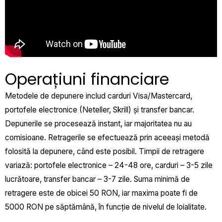
Operațiuni financiare
Metodele de depunere includ carduri Visa/Mastercard,
portofele electronice (Neteller, Skrill) și transfer bancar.
Depunerile se procesează instant, iar majoritatea nu au
comisioane. Retragerile se efectuează prin aceeași metodă
folosită la depunere, când este posibil. Timpii de retragere
variază: portofele electronice – 24-48 ore, carduri – 3-5 zile
lucrătoare, transfer bancar – 3-7 zile. Suma minimă de
retragere este de obicei 50 RON, iar maxima poate fi de
5000 RON pe săptămână, în funcție de nivelul de loialitate.