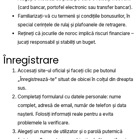
(card bancar, portofel electronic sau transfer bancar).
Familiarizați-vă cu termenii și condițiile bonusurilor, în
special cerințele de rulaj și plafoanele de retragere.
Rețineți că jocurile de noroc implică riscuri financiare –
jucați responsabil și stabiliți un buget.
Înregistrare
Accesați site-ul oficial și faceți clic pe butonul
„Înregistrează-te” situat de obicei în colțul din dreapta
sus.
Completați formularul cu datele personale: nume
complet, adresă de email, număr de telefon și data
nașterii. Folosiți informații reale pentru a evita
problemele la verificare.
Alegeți un nume de utilizator și o parolă puternică